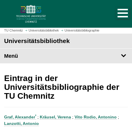
S
S
t
p
a
r
r
i
t
n
TU Chemnitz
Universitätsbibliothek
Universitätsbibliographie
s
g
Universitätsbibliothek
e
e
i
z
t
Menü
u
e
m
a
H
u
a
Eintrag in der
f
u
Universitätsbibliographie der
r
p
TU Chemnitz
u
t
f
i
e
n
n
h
*
Graf, Alexander
;
Kräusel, Verena
;
Vito Rodio, Antonino
;
a
Lanzotti, Antonio
l