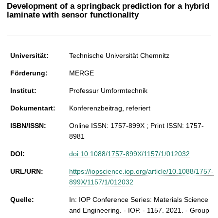
t
Development of a springback prediction for a hybrid
laminate with sensor functionality
Universität:
Technische Universität Chemnitz
Förderung:
MERGE
Institut:
Professur Umformtechnik
Dokumentart:
Konferenzbeitrag, referiert
ISBN/ISSN:
Online ISSN: 1757-899X ; Print ISSN: 1757-
8981
DOI:
doi:10.1088/1757-899X/1157/1/012032
URL/URN:
https://iopscience.iop.org/article/10.1088/1757-
899X/1157/1/012032
Quelle:
In: IOP Conference Series: Materials Science
and Engineering. - IOP. - 1157. 2021. - Group