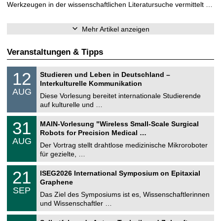
Werkzeugen in der wissenschaftlichen Literatursuche vermittelt …
Mehr Artikel anzeigen
Veranstaltungen & Tipps
S
1
12
Studieren und Leben in Deutschland –
o
2
Interkulturelle Kommunikation
n
.
AUG
s
0
Diese Vorlesung bereitet internationale Studierende
t
8
auf kulturelle und …
i
.
g
2
T
e
3
31
MAIN-Vorlesung "Wireless Small-Scale Surgical
0
U
1
2
Robots for Precision Medical …
C
.
6
AUG
h
0
Der Vortrag stellt drahtlose medizinische Mikroroboter
e
8
für gezielte, …
m
.
n
2
T
i
2
21
ISEG2026 International Symposium on Epitaxial
0
U
t
1
2
Graphene
C
z
.
6
SEP
h
0
Das Ziel des Symposiums ist es, Wissenschaftlerinnen
e
9
und Wissenschaftler …
m
.
n
2
T
i
2