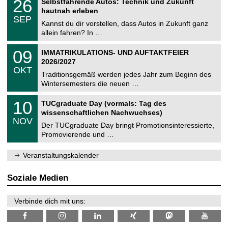
26
Selbstfahrende Autos: Technik und Zukunft
0
U
t
6
2
hautnah erleben
C
z
.
6
SEP
h
0
Kannst du dir vorstellen, dass Autos in Zukunft ganz
e
9
allein fahren? In …
m
.
n
2
T
i
0
09
IMMATRIKULATIONS- UND AUFTAKTFEIER
0
U
t
9
2
2026/2027
C
z
.
6
OKT
h
1
Traditionsgemäß werden jedes Jahr zum Beginn des
e
0
Wintersemesters die neuen …
m
.
n
2
Z
i
1
10
TUCgraduate Day (vormals: Tag des
0
e
t
0
2
wissenschaftlichen Nachwuchses)
n
z
.
6
NOV
t
1
Der TUCgraduate Day bringt Promotionsinteressierte,
r
1
Promovierende und …
u
.
m
2
f
0
Veranstaltungskalender
ü
2
r
6
d
Soziale Medien
e
n
w
Verbinde dich mit uns:
i
s
s
e