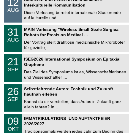
12
o
2
Interkulturelle Kommunikation
n
.
AUG
s
0
Diese Vorlesung bereitet internationale Studierende
t
8
auf kulturelle und …
i
.
g
2
T
e
3
31
MAIN-Vorlesung "Wireless Small-Scale Surgical
0
U
1
2
Robots for Precision Medical …
C
.
6
AUG
h
0
Der Vortrag stellt drahtlose medizinische Mikroroboter
e
8
für gezielte, …
m
.
n
2
T
i
2
21
ISEG2026 International Symposium on Epitaxial
0
U
t
1
2
Graphene
C
z
.
6
SEP
h
0
Das Ziel des Symposiums ist es, Wissenschaftlerinnen
e
9
und Wissenschaftler …
m
.
n
2
T
i
2
26
Selbstfahrende Autos: Technik und Zukunft
0
U
t
6
2
hautnah erleben
C
z
.
6
SEP
h
0
Kannst du dir vorstellen, dass Autos in Zukunft ganz
e
9
allein fahren? In …
m
.
n
2
T
i
0
09
IMMATRIKULATIONS- UND AUFTAKTFEIER
0
U
t
9
2
2026/2027
C
z
.
6
OKT
h
1
Traditionsgemäß werden jedes Jahr zum Beginn des