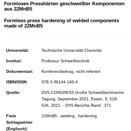
t
Formloses Presshärten geschweißter Komponenten
aus 22MnB5
Formless press hardening of welded components
made of 22MnB5
Universität:
Technische Universität Chemnitz
Institut:
Professur Schweißtechnik
Dokumentart:
Konferenzbeitrag, nicht referiert
ISBN/ISSN:
978-3-96144-146-4
Quelle:
DVS CONGRESS Große Schweißtechnische
Tagung, September 2021, Essen, S. 518-
526, 2021. - DVS Berichte Band ; 371
Freie
22MnB5 , welding , hardening
Schlagwörter
(Englisch):