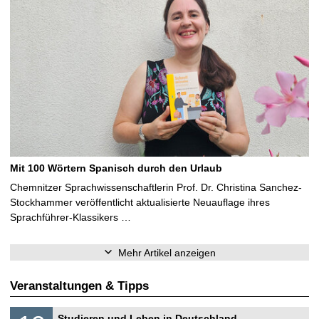
Mit 100 Wörtern Spanisch durch den Urlaub
Chemnitzer Sprachwissenschaftlerin Prof. Dr. Christina Sanchez-
Stockhammer veröffentlicht aktualisierte Neuauflage ihres
Sprachführer-Klassikers …
Mehr Artikel anzeigen
Veranstaltungen & Tipps
S
1
Studieren und Leben in Deutschland –