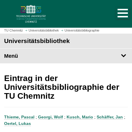
S
S
t
p
a
r
r
i
t
n
TU Chemnitz
Universitätsbibliothek
Universitätsbibliographie
s
g
Universitätsbibliothek
e
e
i
z
t
Menü
u
e
m
a
H
u
a
Eintrag in der
f
u
Universitätsbibliographie der
r
p
TU Chemnitz
u
t
f
i
e
n
n
h
Thieme, Pascal
;
Georgi, Wolf
;
Kusch, Mario
;
Schäffer, Jan
;
a
Oertel, Lukas
l