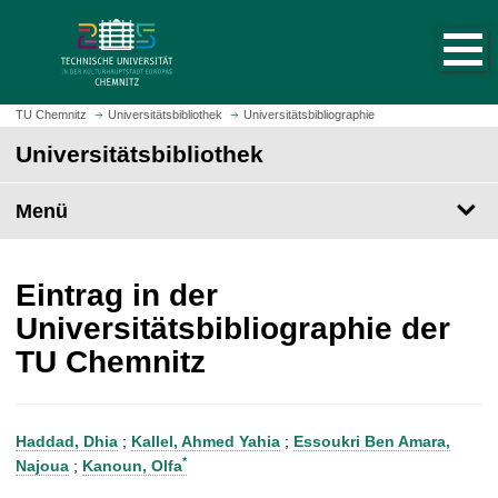
S
S
t
p
a
r
r
i
t
n
TU Chemnitz
Universitätsbibliothek
Universitätsbibliographie
s
g
Universitätsbibliothek
e
e
i
z
t
Menü
u
e
m
a
H
u
a
Eintrag in der
f
u
Universitätsbibliographie der
r
p
TU Chemnitz
u
t
f
i
e
n
n
h
Haddad, Dhia
;
Kallel, Ahmed Yahia
;
Essoukri Ben Amara,
a
*
Najoua
;
Kanoun, Olfa
l