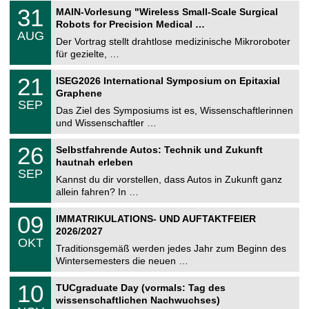
T
3
31
MAIN-Vorlesung "Wireless Small-Scale Surgical
U
1
Robots for Precision Medical …
C
.
AUG
h
0
Der Vortrag stellt drahtlose medizinische Mikroroboter
e
8
für gezielte, …
m
.
n
2
T
i
2
21
ISEG2026 International Symposium on Epitaxial
0
U
t
1
2
Graphene
C
z
.
6
SEP
h
0
Das Ziel des Symposiums ist es, Wissenschaftlerinnen
e
9
und Wissenschaftler …
m
.
n
2
T
i
2
26
Selbstfahrende Autos: Technik und Zukunft
0
U
t
6
2
hautnah erleben
C
z
.
6
SEP
h
0
Kannst du dir vorstellen, dass Autos in Zukunft ganz
e
9
allein fahren? In …
m
.
n
2
T
i
0
09
IMMATRIKULATIONS- UND AUFTAKTFEIER
0
U
t
9
2
2026/2027
C
z
.
6
OKT
h
1
Traditionsgemäß werden jedes Jahr zum Beginn des
e
0
Wintersemesters die neuen …
m
.
n
2
Z
i
1
10
TUCgraduate Day (vormals: Tag des
0
e
t
0
2
wissenschaftlichen Nachwuchses)
n
z
.