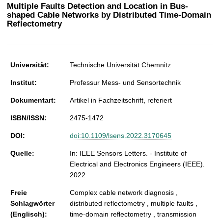
t
Multiple Faults Detection and Location in Bus-
shaped Cable Networks by Distributed Time-Domain
Reflectometry
Universität:
Technische Universität Chemnitz
Institut:
Professur Mess- und Sensortechnik
Dokumentart:
Artikel in Fachzeitschrift, referiert
ISBN/ISSN:
2475-1472
DOI:
doi:10.1109/lsens.2022.3170645
Quelle:
In: IEEE Sensors Letters. - Institute of
Electrical and Electronics Engineers (IEEE).
2022
Freie
Complex cable network diagnosis ,
Schlagwörter
distributed reflectometry , multiple faults ,
(Englisch):
time-domain reflectometry , transmission