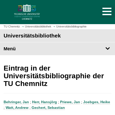
S
S
t
p
a
r
r
i
t
n
TU Chemnitz
Universitätsbibliothek
Universitätsbibliographie
s
g
Universitätsbibliothek
e
e
i
z
t
Menü
u
e
m
a
H
u
a
Eintrag in der
f
u
Universitätsbibliographie der
r
p
TU Chemnitz
u
t
f
i
e
n
n
h
Behringer, Jan
;
Herr, Hansjörg
;
Priewe, Jan
;
Joebges, Heike
a
;
Watt, Andrew
;
Gechert, Sebastian
l