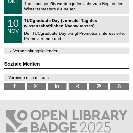
6
OKT
h
1
Traditionsgemäß werden jedes Jahr zum Beginn des
e
0
Wintersemesters die neuen …
m
.
n
2
Z
i
1
10
TUCgraduate Day (vormals: Tag des
0
e
t
0
2
wissenschaftlichen Nachwuchses)
n
z
.
6
NOV
t
1
Der TUCgraduate Day bringt Promotionsinteressierte,
r
1
Promovierende und …
u
.
m
2
f
0
Veranstaltungskalender
ü
2
r
6
d
Soziale Medien
e
n
w
Verbinde dich mit uns:
i
s
s
e
n
s
c
h
a
f
t
l