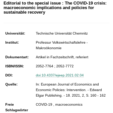
t
Editorial to the special issue : The COVID-19 crisis:
macroeconomic implications and policies for
sustainable recovery
Universität:
Technische Universität Chemnitz
Institut:
Professur Volkswirtschaftslehre -
Makroökonomie
Dokumentart:
Artikel in Fachzeitschrift, referiert
ISBN/ISSN:
2052-7764 ; 2052-7772
DOI:
doi:10.4337/ejeep.2021.02.04
Quelle:
In: European Journal of Economics and
Economic Policies: Intervention. - Edward
Elgar Publishing. - 18. 2021, 2, S. 160 - 162
Freie
COVID-19 , macroeconomics
Schlagwörter