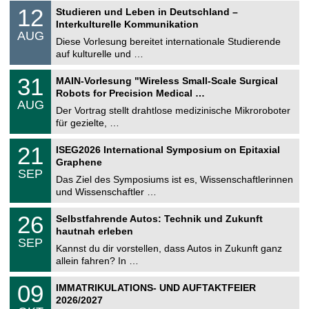
S
1
12
Studieren und Leben in Deutschland –
o
2
Interkulturelle Kommunikation
n
.
AUG
s
0
Diese Vorlesung bereitet internationale Studierende
t
8
auf kulturelle und …
i
.
g
2
T
e
3
31
MAIN-Vorlesung "Wireless Small-Scale Surgical
0
U
1
2
Robots for Precision Medical …
C
.
6
AUG
h
0
Der Vortrag stellt drahtlose medizinische Mikroroboter
e
8
für gezielte, …
m
.
n
2
T
i
2
21
ISEG2026 International Symposium on Epitaxial
0
U
t
1
2
Graphene
C
z
.
6
SEP
h
0
Das Ziel des Symposiums ist es, Wissenschaftlerinnen
e
9
und Wissenschaftler …
m
.
n
2
T
i
2
26
Selbstfahrende Autos: Technik und Zukunft
0
U
t
6
2
hautnah erleben
C
z
.
6
SEP
h
0
Kannst du dir vorstellen, dass Autos in Zukunft ganz
e
9
allein fahren? In …
m
.
n
2
T
i
0
09
IMMATRIKULATIONS- UND AUFTAKTFEIER
0
U
t
9
2
2026/2027
C
z
.