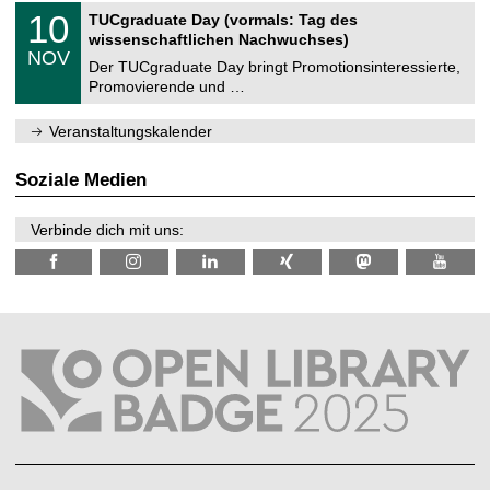
2
Z
i
1
10
TUCgraduate Day (vormals: Tag des
0
e
t
0
2
wissenschaftlichen Nachwuchses)
n
z
.
6
NOV
t
1
Der TUCgraduate Day bringt Promotionsinteressierte,
r
1
Promovierende und …
u
.
m
2
f
0
Veranstaltungskalender
ü
2
r
6
d
Soziale Medien
e
n
w
Verbinde dich mit uns:
i
s
s
e
n
s
c
h
a
f
t
l
i
c
h
e