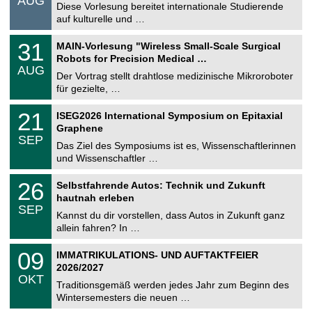
AUG
s
0
Diese Vorlesung bereitet internationale Studierende
t
8
auf kulturelle und …
i
.
g
2
T
e
3
31
MAIN-Vorlesung "Wireless Small-Scale Surgical
0
U
1
2
Robots for Precision Medical …
C
.
6
AUG
h
0
Der Vortrag stellt drahtlose medizinische Mikroroboter
e
8
für gezielte, …
m
.
n
2
T
i
2
21
ISEG2026 International Symposium on Epitaxial
0
U
t
1
2
Graphene
C
z
.
6
SEP
h
0
Das Ziel des Symposiums ist es, Wissenschaftlerinnen
e
9
und Wissenschaftler …
m
.
n
2
T
i
2
26
Selbstfahrende Autos: Technik und Zukunft
0
U
t
6
2
hautnah erleben
C
z
.
6
SEP
h
0
Kannst du dir vorstellen, dass Autos in Zukunft ganz
e
9
allein fahren? In …
m
.
n
2
T
i
0
09
IMMATRIKULATIONS- UND AUFTAKTFEIER
0
U
t
9
2
2026/2027
C
z
.
6
OKT
h
1
Traditionsgemäß werden jedes Jahr zum Beginn des
e
0
Wintersemesters die neuen …
m
.
n