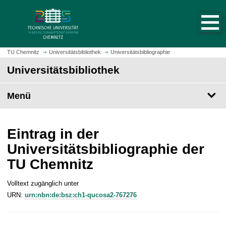
S
S
t
p
a
r
r
i
t
n
TU Chemnitz
Universitätsbibliothek
Universitätsbibliographie
s
g
Universitätsbibliothek
e
e
i
z
t
Menü
u
e
m
a
H
u
a
Eintrag in der
f
u
Universitätsbibliographie der
r
p
TU Chemnitz
u
t
f
i
e
Volltext zugänglich unter
n
n
URN:
urn:nbn:de:bsz:ch1-qucosa2-767276
h
a
l