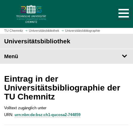
S
S
t
p
a
r
r
i
t
n
TU Chemnitz
Universitätsbibliothek
Universitätsbibliographie
s
g
Universitätsbibliothek
e
e
i
z
t
Menü
u
e
m
a
H
u
a
Eintrag in der
f
u
Universitätsbibliographie der
r
p
TU Chemnitz
u
t
f
i
e
Volltext zugänglich unter
n
n
URN:
urn:nbn:de:bsz:ch1-qucosa2-744859
h
a
l