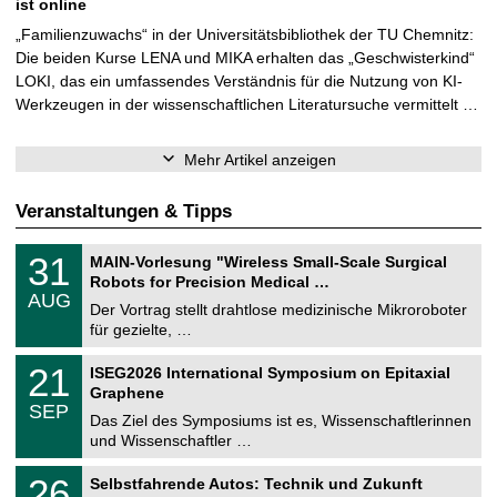
ist online
„Familienzuwachs“ in der Universitätsbibliothek der TU Chemnitz:
Die beiden Kurse LENA und MIKA erhalten das „Geschwisterkind“
LOKI, das ein umfassendes Verständnis für die Nutzung von KI-
Werkzeugen in der wissenschaftlichen Literatursuche vermittelt …
Mehr Artikel anzeigen
Veranstaltungen & Tipps
T
3
31
MAIN-Vorlesung "Wireless Small-Scale Surgical
U
1
Robots for Precision Medical …
C
.
AUG
h
0
Der Vortrag stellt drahtlose medizinische Mikroroboter
e
8
für gezielte, …
m
.
n
2
T
i
2
21
ISEG2026 International Symposium on Epitaxial
0
U
t
1
2
Graphene
C
z
.
6
SEP
h
0
Das Ziel des Symposiums ist es, Wissenschaftlerinnen
e
9
und Wissenschaftler …
m
.
n
2
T
i
2
26
Selbstfahrende Autos: Technik und Zukunft
0
U
t
6