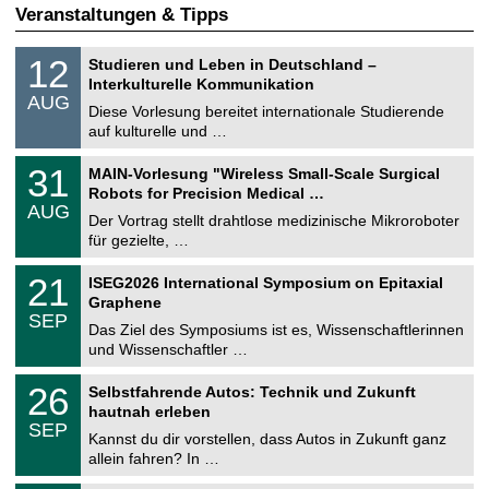
Veranstaltungen & Tipps
S
1
12
Studieren und Leben in Deutschland –
o
2
Interkulturelle Kommunikation
n
.
AUG
s
0
Diese Vorlesung bereitet internationale Studierende
t
8
auf kulturelle und …
i
.
g
2
T
e
3
31
MAIN-Vorlesung "Wireless Small-Scale Surgical
0
U
1
2
Robots for Precision Medical …
C
.
6
AUG
h
0
Der Vortrag stellt drahtlose medizinische Mikroroboter
e
8
für gezielte, …
m
.
n
2
T
i
2
21
ISEG2026 International Symposium on Epitaxial
0
U
t
1
2
Graphene
C
z
.
6
SEP
h
0
Das Ziel des Symposiums ist es, Wissenschaftlerinnen
e
9
und Wissenschaftler …
m
.
n
2
T
i
2
26
Selbstfahrende Autos: Technik und Zukunft
0
U
t
6
2
hautnah erleben
C
z
.
6
SEP
h
0
Kannst du dir vorstellen, dass Autos in Zukunft ganz
e
9
allein fahren? In …
m
.
n
2