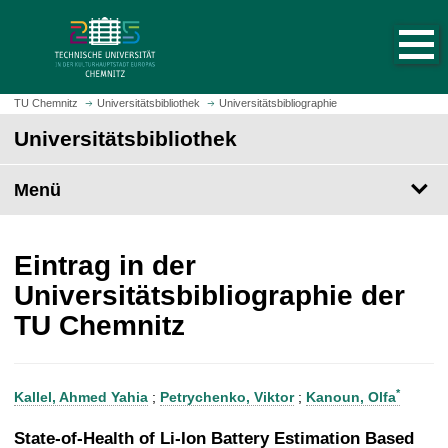
S
S
t
p
a
r
r
i
t
n
TU Chemnitz
Universitätsbibliothek
Universitätsbibliographie
s
g
Universitätsbibliothek
e
e
i
z
t
Menü
u
e
m
a
H
u
a
Eintrag in der
f
u
Universitätsbibliographie der
r
p
TU Chemnitz
u
t
f
i
e
n
n
h
*
Kallel, Ahmed Yahia
;
Petrychenko, Viktor
;
Kanoun, Olfa
a
l
State-of-Health of Li-Ion Battery Estimation Based