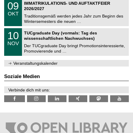
T
i
0
09
IMMATRIKULATIONS- UND AUFTAKTFEIER
0
U
t
9
2
2026/2027
C
z
.
6
OKT
h
1
Traditionsgemäß werden jedes Jahr zum Beginn des
e
0
Wintersemesters die neuen …
m
.
n
2
Z
i
1
10
TUCgraduate Day (vormals: Tag des
0
e
t
0
2
wissenschaftlichen Nachwuchses)
n
z
.
6
NOV
t
1
Der TUCgraduate Day bringt Promotionsinteressierte,
r
1
Promovierende und …
u
.
m
2
f
0
Veranstaltungskalender
ü
2
r
6
d
Soziale Medien
e
n
w
Verbinde dich mit uns:
i
s
s
e
n
s
c
h
a
f