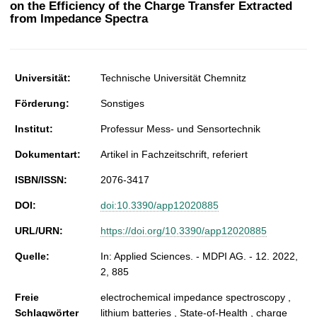
on the Efficiency of the Charge Transfer Extracted
t
from Impedance Spectra
Universität:
Technische Universität Chemnitz
Förderung:
Sonstiges
Institut:
Professur Mess- und Sensortechnik
Dokumentart:
Artikel in Fachzeitschrift, referiert
ISBN/ISSN:
2076-3417
DOI:
doi:10.3390/app12020885
URL/URN:
https://doi.org/10.3390/app12020885
Quelle:
In: Applied Sciences. - MDPI AG. - 12. 2022,
2, 885
Freie
electrochemical impedance spectroscopy ,
Schlagwörter
lithium batteries , State-of-Health , charge