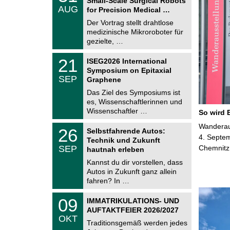
Small-Scale Surgical Robots
C
.
AUG
h
for Precision Medical …
0
e
8
Der Vortrag stellt drahtlose
m
.
medizinische Mikroroboter für
n
2
i
gezielte, …
0
t
2
z
T
6
2
21
ISEG2026 International
U
1
Symposium on Epitaxial
C
.
SEP
h
Graphene
0
e
9
Das Ziel des Symposiums ist
m
.
es, Wissenschaftlerinnen und
n
2
i
Wissenschaftler …
So wird 
0
t
2
z
T
Wanderaus
6
2
26
Selbstfahrende Autos:
U
6
4. Septem
Technik und Zukunft
C
.
SEP
Chemnitz
h
hautnah erleben
0
e
9
Kannst du dir vorstellen, dass
m
.
Autos in Zukunft ganz allein
n
2
i
fahren? In …
0
t
2
z
T
6
0
09
IMMATRIKULATIONS- UND
U
9
AUFTAKTFEIER 2026/2027
C
.
OKT
h
1
Traditionsgemäß werden jedes
e
0