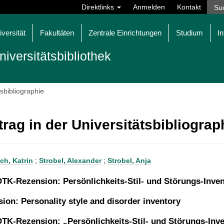
Direktlinks
Anmelden
Kontakt
iversität
Fakultäten
Zentrale Einrichtungen
Studium
In
niversitätsbibliothek
tsbibliographie
trag in der Universitätsbibliogra
ch, Katrin
;
Strobel, Alexander
;
Strobel, Anja
TK-Rezension: Persönlichkeits-Stil- und Störungs-Inven
sion: Personality style and disorder inventory
TK-Rezension: „Persönlichkeits-Stil- und Störungs-Inve