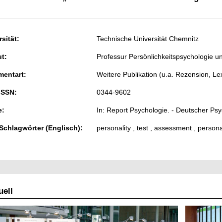
sität:
Technische Universität Chemnitz
ut:
Professur Persönlichkeitspsychologie u
entart:
Weitere Publikation (u.a. Rezension, Lex
ISSN:
0344-9602
e:
In: Report Psychologie. - Deutscher Psy
 Schlagwörter (Englisch):
personality , test , assessment , persona
ell