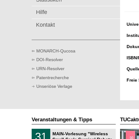
t
Hilfe
Kontakt
Univer
Instit
Dokum
MONARCH-Qucosa
ISBN/
DOI-Resolver
URN-Resolver
Quell
Patentrecherche
Freie
Unseriöse Verlage
Veranstaltungen & Tipps
TUCaktu
T
3
31
MAIN-Vorlesung "Wireless
U
1