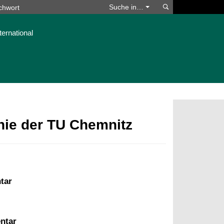
Suchen
Suche in…
ternational
phie der TU Chemnitz
tar
ntar