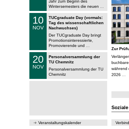
Jahr zum Beginn des
m
.
Wintersemesters die neuen …
n
2
i
0
Z
t
1
10
2
TUCgraduate Day (vormals:
e
z
0
6
Tag des wissenschaftlichen
n
.
NOV
t
Nachwuchses)
1
r
1
Der TUCgraduate Day bringt
u
.
Promotionsinteressierte,
m
2
f
Promovierende und …
0
Zur Prüf
ü
2
r
T
6
2
20
Verlänger
Personalversammlung der
d
U
0
TU Chemnitz
e
C
buchbare 
.
NOV
n
h
während d
1
Personalversammlung der TU
w
e
1
Chemnitz
2026 …
i
m
.
s
n
2
s
i
0
e
t
2
n
z
6
s
c
h
Soziale
a
f
t
l
Veranstaltungskalender
Verbind
i