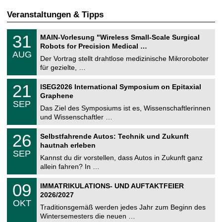
Veranstaltungen & Tipps
T
3
31
MAIN-Vorlesung "Wireless Small-Scale Surgical
U
1
Robots for Precision Medical …
C
.
AUG
h
0
Der Vortrag stellt drahtlose medizinische Mikroroboter
e
8
für gezielte, …
m
.
n
2
T
i
2
21
ISEG2026 International Symposium on Epitaxial
0
U
t
1
2
Graphene
C
z
.
6
SEP
h
0
Das Ziel des Symposiums ist es, Wissenschaftlerinnen
e
9
und Wissenschaftler …
m
.
n
2
T
i
2
26
Selbstfahrende Autos: Technik und Zukunft
0
U
t
6
2
hautnah erleben
C
z
.
6
SEP
h
0
Kannst du dir vorstellen, dass Autos in Zukunft ganz
e
9
allein fahren? In …
m
.
n
2
T
i
0
09
IMMATRIKULATIONS- UND AUFTAKTFEIER
0
U
t
9
2
2026/2027
C
z
.
6
OKT
h
1
Traditionsgemäß werden jedes Jahr zum Beginn des
e
0
Wintersemesters die neuen …
m
.