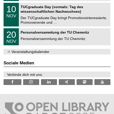
n
2
Z
i
1
10
TUCgraduate Day (vormals: Tag des
0
e
t
0
2
wissenschaftlichen Nachwuchses)
n
z
.
6
NOV
t
1
Der TUCgraduate Day bringt Promotionsinteressierte,
r
1
Promovierende und …
u
.
m
2
T
f
2
20
Personalversammlung der TU Chemnitz
0
U
ü
0
2
C
r
Personalversammlung der TU Chemnitz
.
6
NOV
h
d
1
e
e
1
m
n
.
Veranstaltungskalender
n
w
2
i
i
0
t
s
2
Soziale Medien
z
s
6
e
n
Verbinde dich mit uns:
s
c
h
a
f
t
l
i
c
h