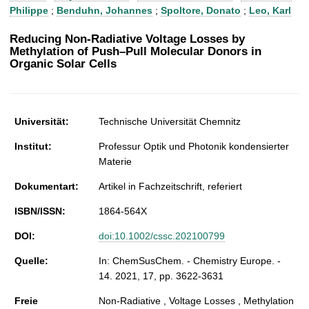
t
Philippe
;
Benduhn, Johannes
;
Spoltore, Donato
;
Leo, Karl
Reducing Non-Radiative Voltage Losses by
Methylation of Push–Pull Molecular Donors in
Organic Solar Cells
Universität:
Technische Universität Chemnitz
Institut:
Professur Optik und Photonik kondensierter
Materie
Dokumentart:
Artikel in Fachzeitschrift, referiert
ISBN/ISSN:
1864-564X
DOI:
doi:10.1002/cssc.202100799
Quelle:
In: ChemSusChem. - Chemistry Europe. -
14. 2021, 17, pp. 3622-3631
Freie
Non-Radiative , Voltage Losses , Methylation