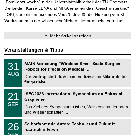
„Familienzuwachs“ in der Universitätsbibliothek der TU Chemnitz:
Die beiden Kurse LENA und MIKA erhalten das „Geschwisterkind“
LOKI, das ein umfassendes Verständnis für die Nutzung von KI-
Werkzeugen in der wissenschaftlichen Literatursuche vermittelt …
Mehr Artikel anzeigen
Veranstaltungen & Tipps
T
3
31
MAIN-Vorlesung "Wireless Small-Scale Surgical
U
1
Robots for Precision Medical …
C
.
AUG
h
0
Der Vortrag stellt drahtlose medizinische Mikroroboter
e
8
für gezielte, …
m
.
n
2
T
i
2
21
ISEG2026 International Symposium on Epitaxial
0
U
t
1
2
Graphene
C
z
.
6
SEP
h
0
Das Ziel des Symposiums ist es, Wissenschaftlerinnen
e
9
und Wissenschaftler …
m
.
n
2
T
i
2
26
Selbstfahrende Autos: Technik und Zukunft
0
U
t
6
2
hautnah erleben
C
z
.
6
SEP
h