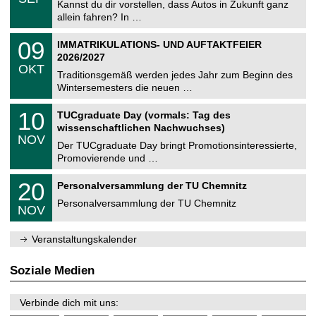
0
Kannst du dir vorstellen, dass Autos in Zukunft ganz
e
9
allein fahren? In …
m
.
n
2
T
i
0
09
IMMATRIKULATIONS- UND AUFTAKTFEIER
0
U
t
9
2
2026/2027
C
z
.
6
OKT
h
1
Traditionsgemäß werden jedes Jahr zum Beginn des
e
0
Wintersemesters die neuen …
m
.
n
2
Z
i
1
10
TUCgraduate Day (vormals: Tag des
0
e
t
0
2
wissenschaftlichen Nachwuchses)
n
z
.
6
NOV
t
1
Der TUCgraduate Day bringt Promotionsinteressierte,
r
1
Promovierende und …
u
.
m
2
T
f
2
20
Personalversammlung der TU Chemnitz
0
U
ü
0
2
C
r
Personalversammlung der TU Chemnitz
.
6
NOV
h
d
1
e
e
1
m
n
.
Veranstaltungskalender
n
w
2
i
i
0
t
s
2
Soziale Medien
z
s
6
e
n
Verbinde dich mit uns:
s