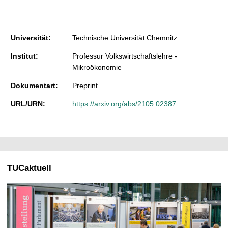
t
Universität:
Technische Universität Chemnitz
Institut:
Professur Volkswirtschaftslehre -
Mikroökonomie
Dokumentart:
Preprint
URL/URN:
https://arxiv.org/abs/2105.02387
TUCaktuell