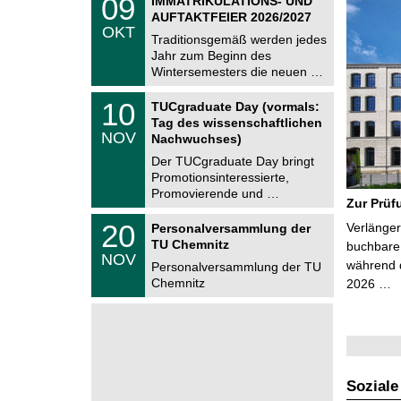
09
IMMATRIKULATIONS- UND
U
9
AUFTAKTFEIER 2026/2027
C
.
OKT
h
1
Traditionsgemäß werden jedes
e
0
Jahr zum Beginn des
m
.
Wintersemesters die neuen …
n
2
i
0
Z
t
1
10
2
TUCgraduate Day (vormals:
e
z
0
6
Tag des wissenschaftlichen
n
.
NOV
t
Nachwuchses)
1
r
1
Der TUCgraduate Day bringt
u
.
Promotionsinteressierte,
m
2
f
Promovierende und …
0
Zur Prüf
ü
2
r
T
6
2
20
Verlänger
Personalversammlung der
d
U
0
TU Chemnitz
e
C
buchbare 
.
NOV
n
h
während d
1
Personalversammlung der TU
w
e
1
Chemnitz
2026 …
i
m
.
s
n
2
s
i
0
e
t
2
n
z
6
s
c
h
Soziale
a