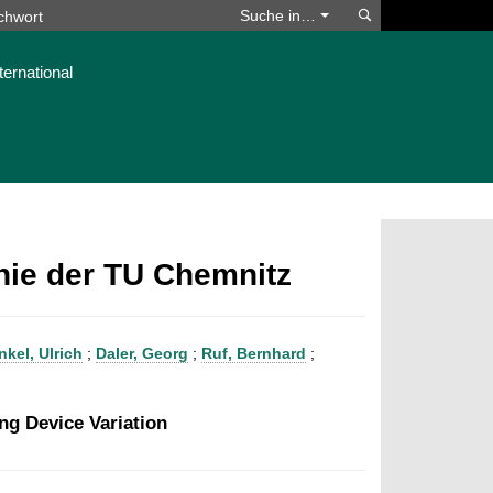
Suchen
Suche in…
ternational
phie der TU Chemnitz
nkel, Ulrich
;
Daler, Georg
;
Ruf, Bernhard
;
ng Device Variation