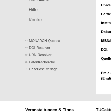
t
Univer
Hilfe
Förde
Kontakt
Instit
Dokum
MONARCH-Qucosa
ISBN/
DOI-Resolver
DOI:
URN-Resolver
Quell
Patentrecherche
Unseriöse Verlage
Freie
(Engl
Veranstaltungen & Tipps
TUCaktu