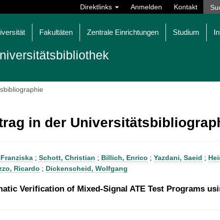
Direktlinks
Anmelden
Kontakt
iversität
Fakultäten
Zentrale Einrichtungen
Studium
In
niversitätsbibliothek
tsbibliographie
trag in der Universitätsbibliogra
 Franziska
;
Schott, Christian
;
Billich, Enrico
;
Yazdani, Saeid
;
Hei
zo, Ricardo
;
Dickenscheid, Wolfgang
atic Verification of Mixed-Signal ATE Test Programs usi