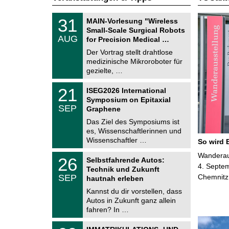
T
3
31
MAIN-Vorlesung "Wireless
U
1
Small-Scale Surgical Robots
C
.
AUG
h
for Precision Medical …
0
e
8
Der Vortrag stellt drahtlose
m
.
medizinische Mikroroboter für
n
2
i
gezielte, …
0
t
2
z
T
6
2
21
ISEG2026 International
U
1
Symposium on Epitaxial
C
.
SEP
h
Graphene
0
e
9
Das Ziel des Symposiums ist
m
.
es, Wissenschaftlerinnen und
n
2
i
Wissenschaftler …
So wird 
0
t
2
z
T
Wanderaus
6
2
26
Selbstfahrende Autos:
U
6
4. Septem
Technik und Zukunft
C
.
SEP
Chemnitz
h
hautnah erleben
0
e
9
Kannst du dir vorstellen, dass
m
.
Autos in Zukunft ganz allein
n
2
i
fahren? In …
0
t
2
z
T
6
0