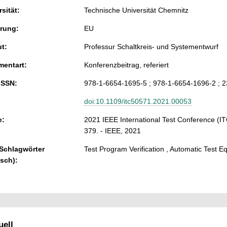
sität:
Technische Universität Chemnitz
rung:
EU
ut:
Professur Schaltkreis- und Systementwurf
entart:
Konferenzbeitrag, referiert
ISSN:
978-1-6654-1695-5 ; 978-1-6654-1696-2 ; 
doi:10.1109/itc50571.2021.00053
e:
2021 IEEE International Test Conference (I
379. - IEEE, 2021
 Schlagwörter
Test Program Verification , Automatic Test Eq
isch):
ell