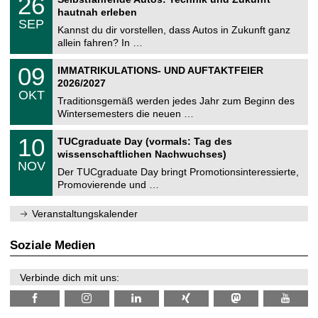
26
0
U
t
6
2
hautnah erleben
C
z
.
6
SEP
h
0
Kannst du dir vorstellen, dass Autos in Zukunft ganz
e
9
allein fahren? In …
m
.
n
2
T
i
0
09
IMMATRIKULATIONS- UND AUFTAKTFEIER
0
U
t
9
2
2026/2027
C
z
.
6
OKT
h
1
Traditionsgemäß werden jedes Jahr zum Beginn des
e
0
Wintersemesters die neuen …
m
.
n
2
Z
i
1
10
TUCgraduate Day (vormals: Tag des
0
e
t
0
2
wissenschaftlichen Nachwuchses)
n
z
.
6
NOV
t
1
Der TUCgraduate Day bringt Promotionsinteressierte,
r
1
Promovierende und …
u
.
m
2
f
0
Veranstaltungskalender
ü
2
r
6
d
Soziale Medien
e
n
w
Verbinde dich mit uns:
i
s
s
e