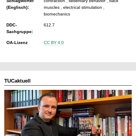
Schlagwörter
contraction , sedentary behavior , back
(Englisch):
muscles , electrical stimulation ,
biomechanics
DDC-
612.7
Sachgruppe:
OA-Lizenz
CC BY 4.0
TUCaktuell