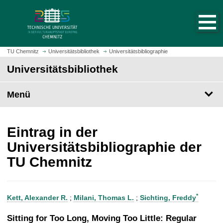
S
S
t
p
a
r
r
i
t
n
TU Chemnitz
Universitätsbibliothek
Universitätsbibliographie
s
g
Universitätsbibliothek
e
e
i
z
t
Menü
u
e
m
a
H
u
a
Eintrag in der
f
u
Universitätsbibliographie der
r
p
TU Chemnitz
u
t
f
i
e
n
n
h
*
Kett, Alexander R.
;
Milani, Thomas L.
;
Sichting, Freddy
a
l
Sitting for Too Long, Moving Too Little: Regular