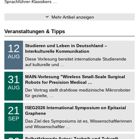
Sprachführer-Klassikers …
Mehr Artikel anzeigen
Veranstaltungen & Tipps
S
1
12
Studieren und Leben in Deutschland –
o
2
Interkulturelle Kommunikation
n
.
AUG
s
0
Diese Vorlesung bereitet internationale Studierende
t
8
auf kulturelle und …
i
.
g
2
T
e
3
31
MAIN-Vorlesung "Wireless Small-Scale Surgical
0
U
1
2
Robots for Precision Medical …
C
.
6
AUG
h
0
Der Vortrag stellt drahtlose medizinische Mikroroboter
e
8
für gezielte, …
m
.
n
2
T
i
2
21
ISEG2026 International Symposium on Epitaxial
0
U
t
1
2
Graphene
C
z
.
6
SEP
h
0
Das Ziel des Symposiums ist es, Wissenschaftlerinnen
e
9
und Wissenschaftler …
m
.
n
2
T
i
2
Selbstfahrende Autos: Technik und Zukunft