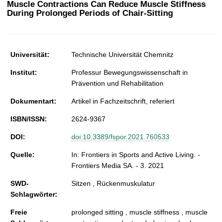
Muscle Contractions Can Reduce Muscle Stiffness
t
During Prolonged Periods of Chair-Sitting
Universität:
Technische Universität Chemnitz
Institut:
Professur Bewegungswissenschaft in
Prävention und Rehabilitation
Dokumentart:
Artikel in Fachzeitschrift, referiert
ISBN/ISSN:
2624-9367
DOI:
doi:10.3389/fspor.2021.760533
Quelle:
In: Frontiers in Sports and Active Living. -
Frontiers Media SA. - 3. 2021
SWD-
Sitzen , Rückenmuskulatur
Schlagwörter:
Freie
prolonged sitting , muscle stiffness , muscle