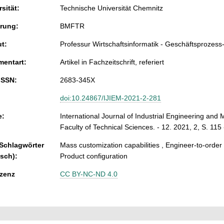
sität:
Technische Universität Chemnitz
rung:
BMFTR
ut:
Professur Wirtschaftsinformatik - Geschäftsproze
entart:
Artikel in Fachzeitschrift, referiert
ISSN:
2683-345X
doi:10.24867/IJIEM-2021-2-281
e:
International Journal of Industrial Engineering and
Faculty of Technical Sciences. - 12. 2021, 2, S. 115
 Schlagwörter
Mass customization capabilities , Engineer-to-order ,
isch):
Product configuration
zenz
CC BY-NC-ND 4.0