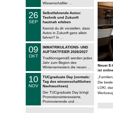
2
i
Wissenschaftler …
0
t
2
z
T
6
2
26
Selbstfahrende Autos:
U
6
Technik und Zukunft
C
.
SEP
h
hautnah erleben
0
e
9
Kannst du dir vorstellen, dass
m
.
Autos in Zukunft ganz allein
n
2
i
fahren? In …
0
t
2
z
T
6
0
09
IMMATRIKULATIONS- UND
U
9
AUFTAKTFEIER 2026/2027
C
.
OKT
h
1
Traditionsgemäß werden jedes
e
0
Jahr zum Beginn des
m
.
Neuer E-
Wintersemesters die neuen …
n
2
ist onlin
i
0
Z
t
1
10
2
TUCgraduate Day (vormals:
„Familien
e
z
0
6
Tag des wissenschaftlichen
n
Die beid
.
NOV
t
Nachwuchses)
1
LOKI, das
r
1
Der TUCgraduate Day bringt
Werkzeuge
u
.
Promotionsinteressierte,
m
2
f
Promovierende und …
0
ü
2
r
6
d