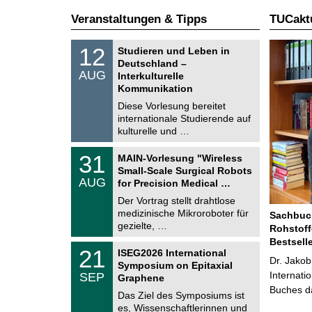
Veranstaltungen & Tipps
TUCaktu
S
1
12
Studieren und Leben in
o
2
Deutschland –
n
.
AUG
s
Interkulturelle
0
t
Kommunikation
8
i
.
Diese Vorlesung bereitet
g
2
e
internationale Studierende auf
0
kulturelle und …
2
6
T
3
31
MAIN-Vorlesung "Wireless
U
1
Small-Scale Surgical Robots
C
.
AUG
h
for Precision Medical …
0
e
8
Der Vortrag stellt drahtlose
m
.
medizinische Mikroroboter für
n
Sachbuch
2
i
gezielte, …
Rohstoff
0
t
2
Bestsell
z
T
6
2
21
ISEG2026 International
U
Dr. Jakob
1
Symposium on Epitaxial
C
.
Internati
SEP
h
Graphene
0
e
Buches da
9
Das Ziel des Symposiums ist
m
.
es, Wissenschaftlerinnen und
n