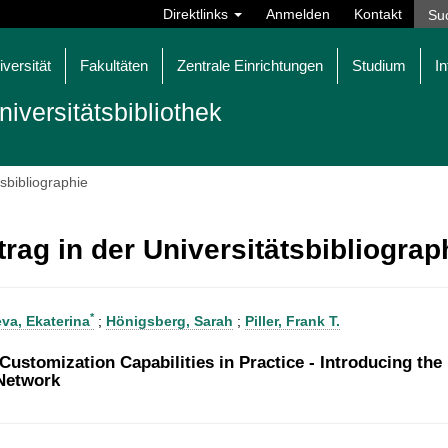
Direktlinks
Anmelden
Kontakt
iversität
Fakultäten
Zentrale Einrichtungen
Studium
In
niversitätsbibliothek
tsbibliographie
trag in der Universitätsbibliogra
*
va, Ekaterina
;
Hönigsberg, Sarah
;
Piller, Frank T.
Customization Capabilities in Practice - Introducing the
Network