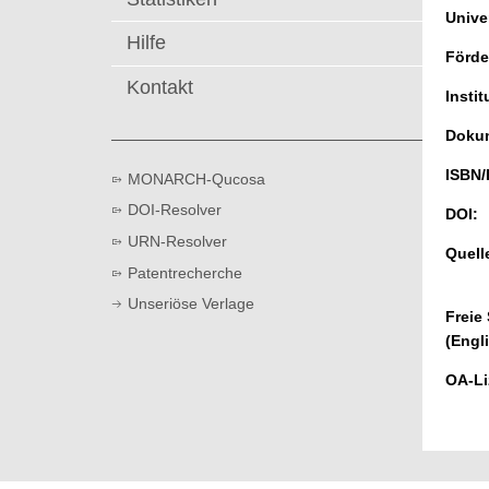
t
Univer
Hilfe
Förde
Kontakt
Instit
Dokum
ISBN/
MONARCH-Qucosa
DOI-Resolver
DOI:
URN-Resolver
Quell
Patentrecherche
Unseriöse Verlage
Freie
(Engl
OA-Li