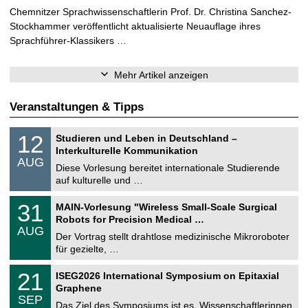
Chemnitzer Sprachwissenschaftlerin Prof. Dr. Christina Sanchez-
Stockhammer veröffentlicht aktualisierte Neuauflage ihres
Sprachführer-Klassikers …
Mehr Artikel anzeigen
Veranstaltungen & Tipps
S
1
12
Studieren und Leben in Deutschland –
o
2
Interkulturelle Kommunikation
n
.
AUG
s
0
Diese Vorlesung bereitet internationale Studierende
t
8
auf kulturelle und …
i
.
g
2
T
e
3
31
MAIN-Vorlesung "Wireless Small-Scale Surgical
0
U
1
2
Robots for Precision Medical …
C
.
6
AUG
h
0
Der Vortrag stellt drahtlose medizinische Mikroroboter
e
8
für gezielte, …
m
.
n
2
T
i
2
21
ISEG2026 International Symposium on Epitaxial
0
U
t
1
2
Graphene
C
z
.
6
SEP
h
0
Das Ziel des Symposiums ist es, Wissenschaftlerinnen