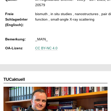
20579
Freie
bismuth , in situ studies , nanostructures , pair di
Schlagwörter
function , small-angle X-ray scattering
(Englisch):
Bemerkung:
_MA!N_
OA-Lizenz
CC BY-NC 4.0
TUCaktuell