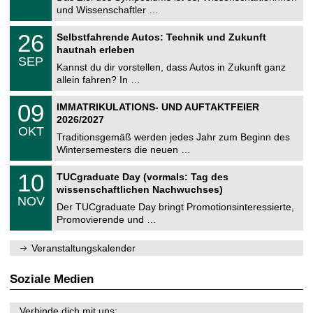
e
9
und Wissenschaftler …
m
.
n
2
T
i
2
26
Selbstfahrende Autos: Technik und Zukunft
0
U
t
6
2
hautnah erleben
C
z
.
6
SEP
h
0
Kannst du dir vorstellen, dass Autos in Zukunft ganz
e
9
allein fahren? In …
m
.
n
2
T
i
0
09
IMMATRIKULATIONS- UND AUFTAKTFEIER
0
U
t
9
2
2026/2027
C
z
.
6
OKT
h
1
Traditionsgemäß werden jedes Jahr zum Beginn des
e
0
Wintersemesters die neuen …
m
.
n
2
Z
i
1
10
TUCgraduate Day (vormals: Tag des
0
e
t
0
2
wissenschaftlichen Nachwuchses)
n
z
.
6
NOV
t
1
Der TUCgraduate Day bringt Promotionsinteressierte,
r
1
Promovierende und …
u
.
m
2
f
0
Veranstaltungskalender
ü
2
r
6
d
Soziale Medien
e
n
w
Verbinde dich mit uns: