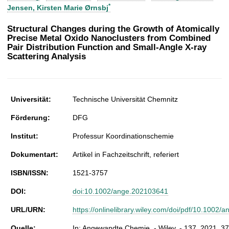
t
*
Jensen, Kirsten Marie Ørnsbj
Structural Changes during the Growth of Atomically
Precise Metal Oxido Nanoclusters from Combined
Pair Distribution Function and Small-Angle X-ray
Scattering Analysis
Universität:
Technische Universität Chemnitz
Förderung:
DFG
Institut:
Professur Koordinationschemie
Dokumentart:
Artikel in Fachzeitschrift, referiert
ISBN/ISSN:
1521-3757
DOI:
doi:10.1002/ange.202103641
URL/URN:
https://onlinelibrary.wiley.com/doi/pdf/10.1002
Quelle:
In: Angewandte Chemie. - Wiley. - 137. 2021, 37