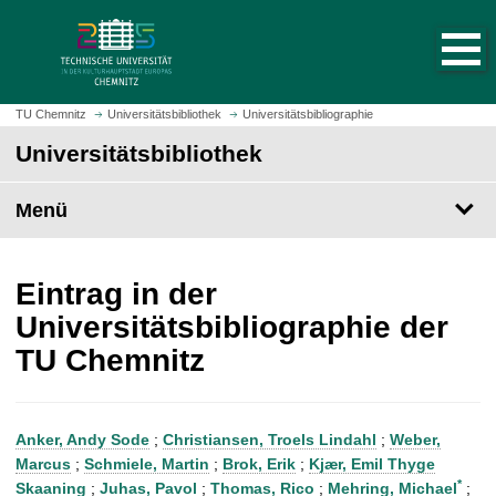
S
S
t
p
a
r
r
i
t
n
TU Chemnitz
Universitätsbibliothek
Universitätsbibliographie
s
g
Universitätsbibliothek
e
e
i
z
t
Menü
u
e
m
a
H
u
a
Eintrag in der
f
u
Universitätsbibliographie der
r
p
TU Chemnitz
u
t
f
i
e
n
n
h
Anker, Andy Sode
;
Christiansen, Troels Lindahl
;
Weber,
a
Marcus
;
Schmiele, Martin
;
Brok, Erik
;
Kjær, Emil Thyge
l
*
Skaaning
;
Juhas, Pavol
;
Thomas, Rico
;
Mehring, Michael
;