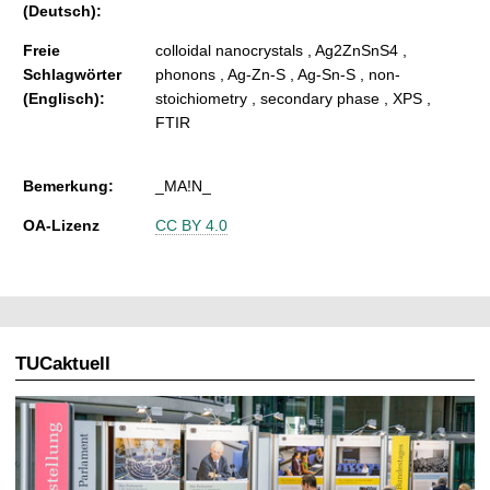
(Deutsch):
Freie
colloidal nanocrystals , Ag2ZnSnS4 ,
Schlagwörter
phonons , Ag-Zn-S , Ag-Sn-S , non-
(Englisch):
stoichiometry , secondary phase , XPS ,
FTIR
Bemerkung:
_MA!N_
OA-Lizenz
CC BY 4.0
TUCaktuell