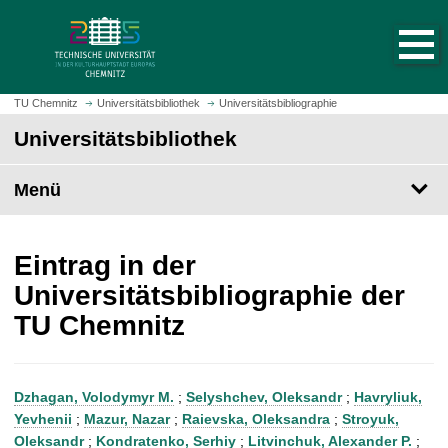
S
S
t
p
a
r
r
i
t
n
TU Chemnitz
Universitätsbibliothek
Universitätsbibliographie
s
g
Universitätsbibliothek
e
e
i
z
t
Menü
u
e
m
a
H
u
a
Eintrag in der
f
u
Universitätsbibliographie der
r
p
TU Chemnitz
u
t
f
i
e
n
n
h
Dzhagan, Volodymyr M.
;
Selyshchev, Oleksandr
;
Havryliuk,
a
Yevhenii
;
Mazur, Nazar
;
Raievska, Oleksandra
;
Stroyuk,
l
Oleksandr
;
Kondratenko, Serhiy
;
Litvinchuk, Alexander P.
;