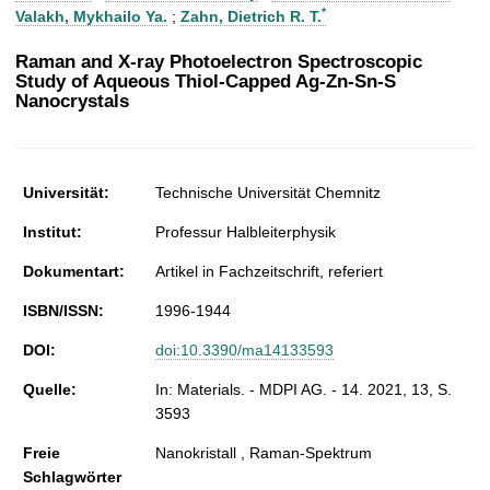
t
*
Valakh, Mykhailo Ya.
;
Zahn, Dietrich R. T.
Raman and X-ray Photoelectron Spectroscopic
Study of Aqueous Thiol-Capped Ag-Zn-Sn-S
Nanocrystals
Universität:
Technische Universität Chemnitz
Institut:
Professur Halbleiterphysik
Dokumentart:
Artikel in Fachzeitschrift, referiert
ISBN/ISSN:
1996-1944
DOI:
doi:10.3390/ma14133593
Quelle:
In: Materials. - MDPI AG. - 14. 2021, 13, S.
3593
Freie
Nanokristall , Raman-Spektrum
Schlagwörter