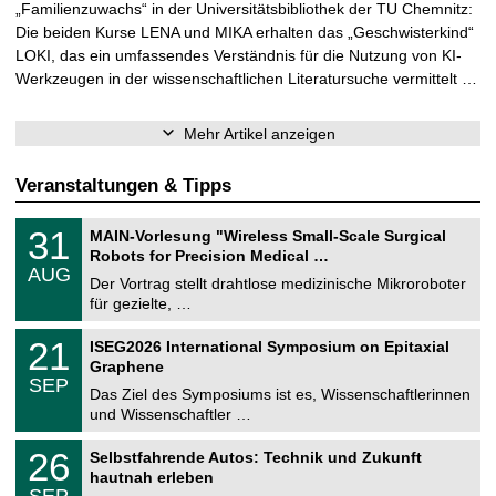
„Familienzuwachs“ in der Universitätsbibliothek der TU Chemnitz:
Die beiden Kurse LENA und MIKA erhalten das „Geschwisterkind“
LOKI, das ein umfassendes Verständnis für die Nutzung von KI-
Werkzeugen in der wissenschaftlichen Literatursuche vermittelt …
Mehr Artikel anzeigen
Veranstaltungen & Tipps
T
3
31
MAIN-Vorlesung "Wireless Small-Scale Surgical
U
1
Robots for Precision Medical …
C
.
AUG
h
0
Der Vortrag stellt drahtlose medizinische Mikroroboter
e
8
für gezielte, …
m
.
n
2
T
i
2
21
ISEG2026 International Symposium on Epitaxial
0
U
t
1
2
Graphene
C
z
.
6
SEP
h
0
Das Ziel des Symposiums ist es, Wissenschaftlerinnen
e
9
und Wissenschaftler …
m
.
n
2
T
i
2
26
Selbstfahrende Autos: Technik und Zukunft
0
U
t
6
2
hautnah erleben
C
z
.
6
SEP
h