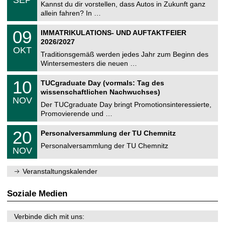
0
Kannst du dir vorstellen, dass Autos in Zukunft ganz
e
9
allein fahren? In …
m
.
n
2
T
i
0
09
IMMATRIKULATIONS- UND AUFTAKTFEIER
0
U
t
9
2
2026/2027
C
z
.
6
OKT
h
1
Traditionsgemäß werden jedes Jahr zum Beginn des
e
0
Wintersemesters die neuen …
m
.
n
2
Z
i
1
10
TUCgraduate Day (vormals: Tag des
0
e
t
0
2
wissenschaftlichen Nachwuchses)
n
z
.
6
NOV
t
1
Der TUCgraduate Day bringt Promotionsinteressierte,
r
1
Promovierende und …
u
.
m
2
T
f
2
20
Personalversammlung der TU Chemnitz
0
U
ü
0
2
C
r
Personalversammlung der TU Chemnitz
.
6
NOV
h
d
1
e
e
1
m
n
.
Veranstaltungskalender
n
w
2
i
i
0
t
s
2
Soziale Medien
z
s
6
e
n
Verbinde dich mit uns:
s