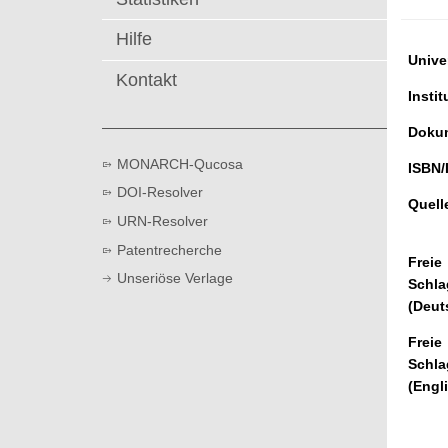
t
Hilfe
Univer
Kontakt
Instit
Dokum
MONARCH-Qucosa
ISBN/
DOI-Resolver
Quell
URN-Resolver
Patentrecherche
Freie
Unseriöse Verlage
Schla
(Deut
Freie
Schla
(Engl