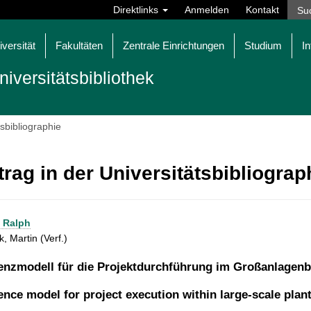
Direktlinks
Anmelden
Kontakt
iversität
Fakultäten
Zentrale Einrichtungen
Studium
In
niversitätsbibliothek
tsbibliographie
trag in der Universitätsbibliogra
, Ralph
 Martin (Verf.)
enzmodell für die Projektdurchführung im Großanlagen
ence model for project execution within large-scale plan