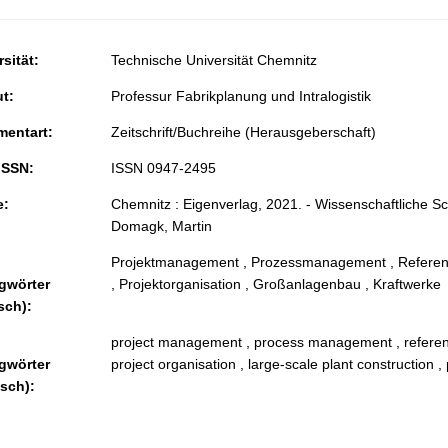
sität:
Technische Universität Chemnitz
ut:
Professur Fabrikplanung und Intralogistik
entart:
Zeitschrift/Buchreihe (Herausgeberschaft)
ISSN:
ISSN 0947-2495
e:
Chemnitz : Eigenverlag, 2021. - Wissenschaftliche Sch
Domagk, Martin
Projektmanagement , Prozessmanagement , Referenzm
gwörter
, Projektorganisation , Großanlagenbau , Kraftwerke
sch):
project management , process management , referenc
gwörter
project organisation , large-scale plant construction ,
isch):