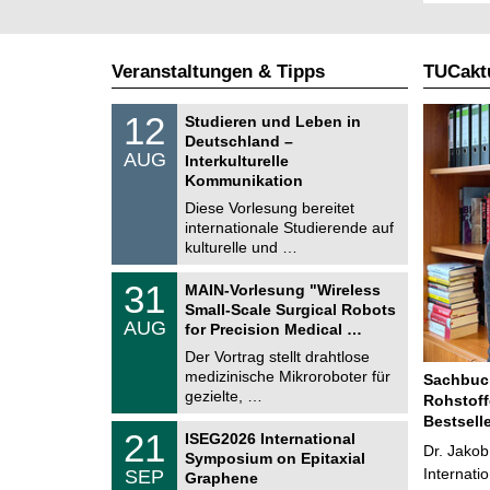
Veranstaltungen & Tipps
TUCaktu
S
1
12
Studieren und Leben in
o
2
Deutschland –
n
.
AUG
s
Interkulturelle
0
t
Kommunikation
8
i
.
Diese Vorlesung bereitet
g
2
e
internationale Studierende auf
0
kulturelle und …
2
6
T
3
31
MAIN-Vorlesung "Wireless
U
1
Small-Scale Surgical Robots
C
.
AUG
h
for Precision Medical …
0
e
8
Der Vortrag stellt drahtlose
m
.
medizinische Mikroroboter für
n
Sachbuch
2
i
gezielte, …
Rohstoff
0
t
2
Bestsell
z
T
6
2
21
ISEG2026 International
U
Dr. Jakob
1
Symposium on Epitaxial
C
.
Internati
SEP
h
Graphene
0