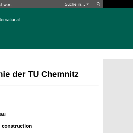
Suchen
Suche in…
ternational
phie der TU Chemnitz
bau
t construction