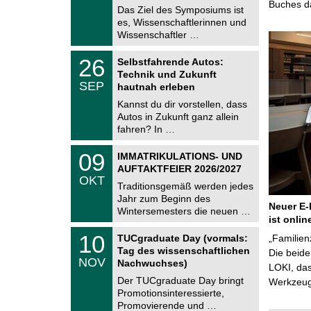
e
Buches da
9
Das Ziel des Symposiums ist
m
.
es, Wissenschaftlerinnen und
n
2
i
Wissenschaftler …
0
t
2
z
T
6
2
26
Selbstfahrende Autos:
U
6
Technik und Zukunft
C
.
SEP
h
hautnah erleben
0
e
9
Kannst du dir vorstellen, dass
m
.
Autos in Zukunft ganz allein
n
2
i
fahren? In …
0
t
2
z
T
6
0
09
IMMATRIKULATIONS- UND
U
9
AUFTAKTFEIER 2026/2027
C
.
OKT
h
1
Traditionsgemäß werden jedes
e
0
Jahr zum Beginn des
m
.
Neuer E-
Wintersemesters die neuen …
n
2
ist onlin
i
0
Z
t
1
10
2
TUCgraduate Day (vormals:
„Familien
e
z
0
6
Tag des wissenschaftlichen
n
Die beid
.
NOV
t
Nachwuchses)
1
LOKI, das
r
1
Der TUCgraduate Day bringt
Werkzeuge
u
.
Promotionsinteressierte,
m
2
f
Promovierende und …
0