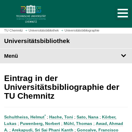
S
S
t
p
a
r
r
i
t
n
TU Chemnitz
Universitätsbibliothek
Universitätsbibliographie
s
g
Universitätsbibliothek
e
e
i
z
t
Menü
u
e
m
a
H
u
a
Eintrag in der
f
u
Universitätsbibliographie der
r
p
TU Chemnitz
u
t
f
i
e
n
n
h
*
Schultheiss, Helmut
;
Hache, Toni
;
Sato, Nana
;
Körber,
a
Lukas
;
Puwenberg, Norbert
;
Mühl, Thomas
;
Awad, Ahmad
l
A.
;
Arekapudi, Sri Sai Phani Kanth
;
Goncalve, Francisco