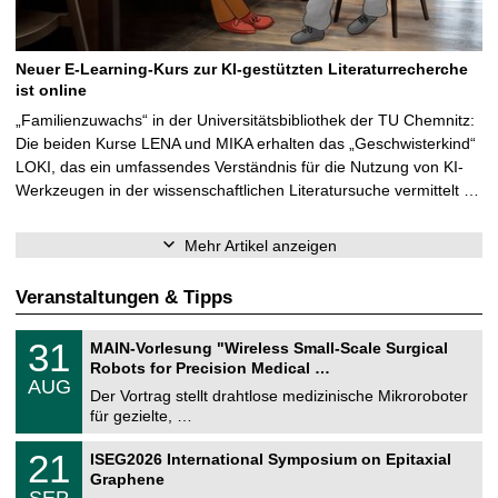
Neuer E-Learning-Kurs zur KI-gestützten Literaturrecherche
ist online
„Familienzuwachs“ in der Universitätsbibliothek der TU Chemnitz:
Die beiden Kurse LENA und MIKA erhalten das „Geschwisterkind“
LOKI, das ein umfassendes Verständnis für die Nutzung von KI-
Werkzeugen in der wissenschaftlichen Literatursuche vermittelt …
Mehr Artikel anzeigen
Veranstaltungen & Tipps
T
3
31
MAIN-Vorlesung "Wireless Small-Scale Surgical
U
1
Robots for Precision Medical …
C
.
AUG
h
0
Der Vortrag stellt drahtlose medizinische Mikroroboter
e
8
für gezielte, …
m
.
n
2
T
i
2
21
ISEG2026 International Symposium on Epitaxial
0
U
t
1
2
Graphene
C
z
.
6
SEP
h