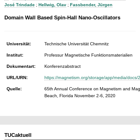
t
José Trindade
;
Hellwig, Olav
;
Fassbender, Jürgen
Domain Wall Based Spin-Hall Nano-Oscillators
Universität:
Technische Universität Chemnitz
Institut:
Professur Magnetische Funktionsmaterialien
Dokumentart:
Konferenzabstract
URL/URN:
https://magnetism.org/storage/app/media/d
Quelle:
65th Annual Conference on Magnetism and Magn
Beach, Florida November 2-6, 2020
TUCaktuell