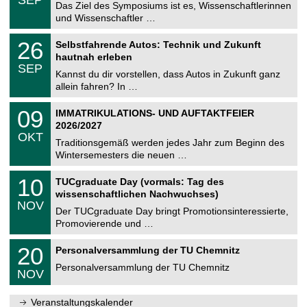
0
Das Ziel des Symposiums ist es, Wissenschaftlerinnen
e
9
und Wissenschaftler …
m
.
n
2
T
i
2
26
Selbstfahrende Autos: Technik und Zukunft
0
U
t
6
2
hautnah erleben
C
z
.
6
SEP
h
0
Kannst du dir vorstellen, dass Autos in Zukunft ganz
e
9
allein fahren? In …
m
.
n
2
T
i
0
09
IMMATRIKULATIONS- UND AUFTAKTFEIER
0
U
t
9
2
2026/2027
C
z
.
6
OKT
h
1
Traditionsgemäß werden jedes Jahr zum Beginn des
e
0
Wintersemesters die neuen …
m
.
n
2
Z
i
1
10
TUCgraduate Day (vormals: Tag des
0
e
t
0
2
wissenschaftlichen Nachwuchses)
n
z
.
6
NOV
t
1
Der TUCgraduate Day bringt Promotionsinteressierte,
r
1
Promovierende und …
u
.
m
2
T
f
2
20
Personalversammlung der TU Chemnitz
0
U
ü
0
2
C
r
Personalversammlung der TU Chemnitz
.
6
NOV
h
d
1
e
e
1
m
n
.
Veranstaltungskalender
n