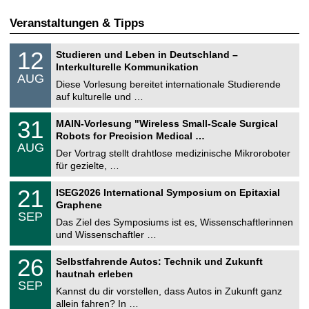
Veranstaltungen & Tipps
S
1
12
Studieren und Leben in Deutschland –
o
2
Interkulturelle Kommunikation
n
.
AUG
s
0
Diese Vorlesung bereitet internationale Studierende
t
8
auf kulturelle und …
i
.
g
2
T
e
3
31
MAIN-Vorlesung "Wireless Small-Scale Surgical
0
U
1
2
Robots for Precision Medical …
C
.
6
AUG
h
0
Der Vortrag stellt drahtlose medizinische Mikroroboter
e
8
für gezielte, …
m
.
n
2
T
i
2
21
ISEG2026 International Symposium on Epitaxial
0
U
t
1
2
Graphene
C
z
.
6
SEP
h
0
Das Ziel des Symposiums ist es, Wissenschaftlerinnen
e
9
und Wissenschaftler …
m
.
n
2
T
i
2
26
Selbstfahrende Autos: Technik und Zukunft
0
U
t
6
2
hautnah erleben
C
z
.
6
SEP
h
0
Kannst du dir vorstellen, dass Autos in Zukunft ganz
e
9
allein fahren? In …
m