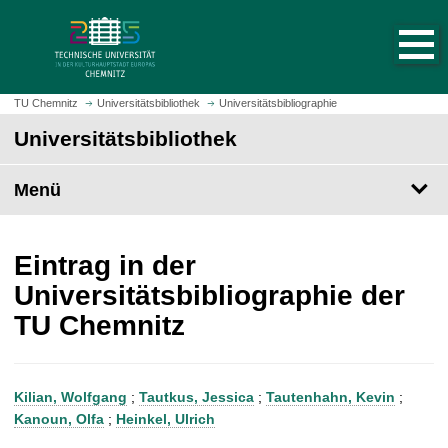
S
S
t
p
a
r
r
i
t
n
TU Chemnitz
Universitätsbibliothek
Universitätsbibliographie
s
g
Universitätsbibliothek
e
e
i
z
t
Menü
u
e
m
a
H
u
a
Eintrag in der
f
u
Universitätsbibliographie der
r
p
TU Chemnitz
u
t
f
i
e
n
n
h
Kilian, Wolfgang
;
Tautkus, Jessica
;
Tautenhahn, Kevin
;
a
Kanoun, Olfa
;
Heinkel, Ulrich
l