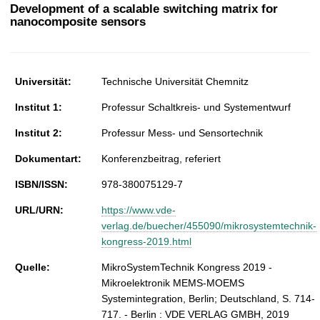
t
Development of a scalable switching matrix for
nanocomposite sensors
Universität:
Technische Universität Chemnitz
Institut 1:
Professur Schaltkreis- und Systementwurf
Institut 2:
Professur Mess- und Sensortechnik
Dokumentart:
Konferenzbeitrag, referiert
ISBN/ISSN:
978-380075129-7
URL/URN:
https://www.vde-
verlag.de/buecher/455090/mikrosystemtechnik-
kongress-2019.html
Quelle:
MikroSystemTechnik Kongress 2019 -
Mikroelektronik MEMS-MOEMS
Systemintegration, Berlin; Deutschland, S. 714-
717. - Berlin : VDE VERLAG GMBH, 2019