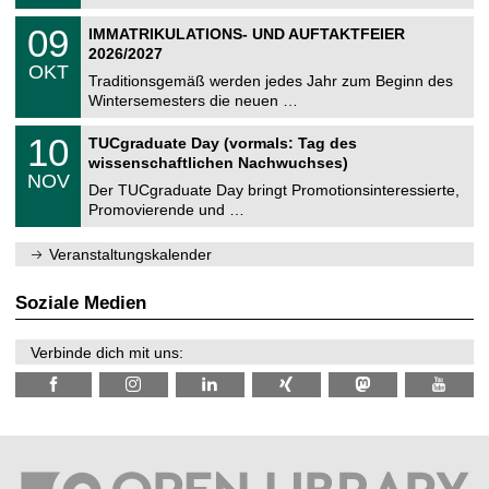
.
n
2
T
i
0
09
IMMATRIKULATIONS- UND AUFTAKTFEIER
0
U
t
9
2
2026/2027
C
z
.
6
OKT
h
1
Traditionsgemäß werden jedes Jahr zum Beginn des
e
0
Wintersemesters die neuen …
m
.
n
2
Z
i
1
10
TUCgraduate Day (vormals: Tag des
0
e
t
0
2
wissenschaftlichen Nachwuchses)
n
z
.
6
NOV
t
1
Der TUCgraduate Day bringt Promotionsinteressierte,
r
1
Promovierende und …
u
.
m
2
f
0
Veranstaltungskalender
ü
2
r
6
d
Soziale Medien
e
n
w
Verbinde dich mit uns:
i
s
s
e
n
s
c
h