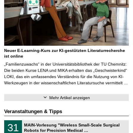
Neuer E-Learning-Kurs zur KI-gestützten Literaturrecherche
ist online
„Familienzuwachs“ in der Universitätsbibliothek der TU Chemnitz:
Die beiden Kurse LENA und MIKA erhalten das „Geschwisterkind“
LOKI, das ein umfassendes Verständnis für die Nutzung von KI-
Werkzeugen in der wissenschaftlichen Literatursuche vermittelt …
Mehr Artikel anzeigen
Veranstaltungen & Tipps
T
3
31
MAIN-Vorlesung "Wireless Small-Scale Surgical
U
1
Robots for Precision Medical …
C
.