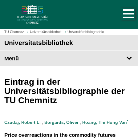
S
S
t
p
a
r
r
i
t
n
TU Chemnitz
Universitätsbibliothek
Universitätsbibliographie
s
g
Universitätsbibliothek
e
e
i
z
t
Menü
u
e
m
a
H
u
a
Eintrag in der
f
u
Universitätsbibliographie der
r
p
TU Chemnitz
u
t
f
i
e
n
n
h
*
Czudaj, Robert L.
;
Borgards, Oliver
;
Hoang, Thi Hong Van
a
l
Price overreactions in the commodity futures