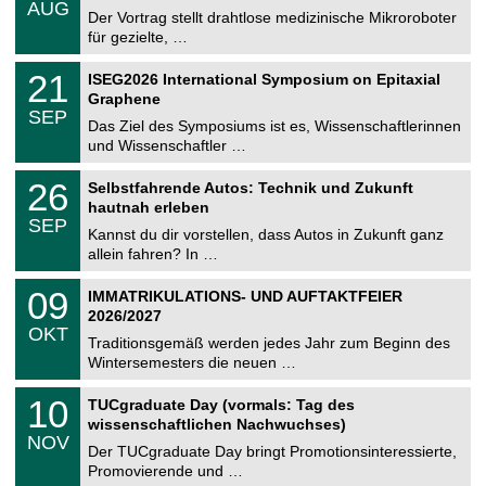
AUG
h
0
Der Vortrag stellt drahtlose medizinische Mikroroboter
e
8
für gezielte, …
m
.
n
2
T
i
2
21
ISEG2026 International Symposium on Epitaxial
0
U
t
1
2
Graphene
C
z
.
6
SEP
h
0
Das Ziel des Symposiums ist es, Wissenschaftlerinnen
e
9
und Wissenschaftler …
m
.
n
2
T
i
2
26
Selbstfahrende Autos: Technik und Zukunft
0
U
t
6
2
hautnah erleben
C
z
.
6
SEP
h
0
Kannst du dir vorstellen, dass Autos in Zukunft ganz
e
9
allein fahren? In …
m
.
n
2
T
i
0
09
IMMATRIKULATIONS- UND AUFTAKTFEIER
0
U
t
9
2
2026/2027
C
z
.
6
OKT
h
1
Traditionsgemäß werden jedes Jahr zum Beginn des
e
0
Wintersemesters die neuen …
m
.
n
2
Z
i
1
10
TUCgraduate Day (vormals: Tag des
0
e
t
0
2
wissenschaftlichen Nachwuchses)
n
z
.
6
NOV
t
1
Der TUCgraduate Day bringt Promotionsinteressierte,
r
1
Promovierende und …
u
.