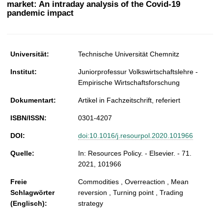
market: An intraday analysis of the Covid-19
t
pandemic impact
Universität:
Technische Universität Chemnitz
Institut:
Juniorprofessur Volkswirtschaftslehre -
Empirische Wirtschaftsforschung
Dokumentart:
Artikel in Fachzeitschrift, referiert
ISBN/ISSN:
0301-4207
DOI:
doi:10.1016/j.resourpol.2020.101966
Quelle:
In: Resources Policy. - Elsevier. - 71.
2021, 101966
Freie
Commodities , Overreaction , Mean
Schlagwörter
reversion , Turning point , Trading
(Englisch):
strategy