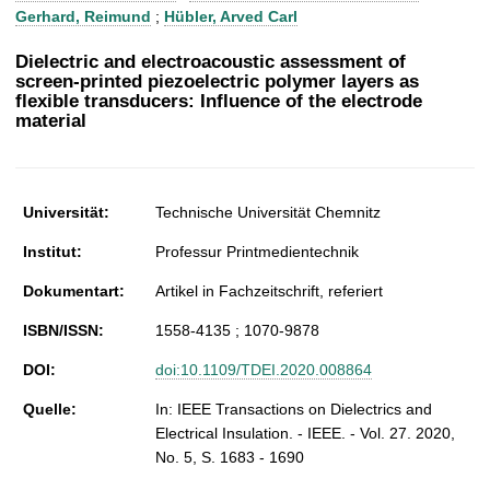
t
Gerhard, Reimund
;
Hübler, Arved Carl
Dielectric and electroacoustic assessment of
screen-printed piezoelectric polymer layers as
flexible transducers: Influence of the electrode
material
Universität:
Technische Universität Chemnitz
Institut:
Professur Printmedientechnik
Dokumentart:
Artikel in Fachzeitschrift, referiert
ISBN/ISSN:
1558-4135 ; 1070-9878
DOI:
doi:10.1109/TDEI.2020.008864
Quelle:
In: IEEE Transactions on Dielectrics and
Electrical Insulation. - IEEE. - Vol. 27. 2020,
No. 5, S. 1683 - 1690