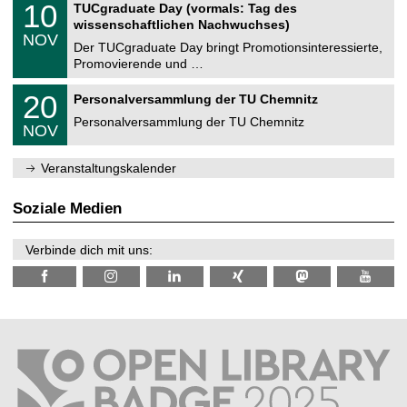
i
1
10
TUCgraduate Day (vormals: Tag des
0
e
t
0
2
wissenschaftlichen Nachwuchses)
n
z
.
6
NOV
t
1
Der TUCgraduate Day bringt Promotionsinteressierte,
r
1
Promovierende und …
u
.
m
2
T
f
2
20
Personalversammlung der TU Chemnitz
0
U
ü
0
2
C
r
Personalversammlung der TU Chemnitz
.
6
NOV
h
d
1
e
e
1
m
n
.
Veranstaltungskalender
n
w
2
i
i
0
t
s
2
Soziale Medien
z
s
6
e
n
Verbinde dich mit uns:
s
c
h
a
f
t
l
i
c
h
e