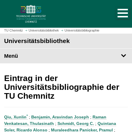
S
S
t
p
a
r
r
i
t
n
TU Chemnitz
Universitätsbibliothek
Universitätsbibliographie
s
g
Universitätsbibliothek
e
e
i
z
t
Menü
u
e
m
a
H
u
a
Eintrag in der
f
u
Universitätsbibliographie der
r
p
TU Chemnitz
u
t
f
i
e
n
n
h
*
Qiu, Xunlin
;
Benjamin, Aravindan Joseph
;
Raman
a
Venkatesan, Thulasinath
;
Schmidt, Georg C.
;
Quintana
l
Soler, Ricardo Alonso
;
Muraleedhara Panicker, Pramul
;