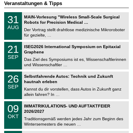
Veranstaltungen & Tipps
T
3
31
MAIN-Vorlesung "Wireless Small-Scale Surgical
U
1
Robots for Precision Medical …
C
.
AUG
h
0
Der Vortrag stellt drahtlose medizinische Mikroroboter
e
8
für gezielte, …
m
.
n
2
T
i
2
21
ISEG2026 International Symposium on Epitaxial
0
U
t
1
2
Graphene
C
z
.
6
SEP
h
0
Das Ziel des Symposiums ist es, Wissenschaftlerinnen
e
9
und Wissenschaftler …
m
.
n
2
T
i
2
26
Selbstfahrende Autos: Technik und Zukunft
0
U
t
6
2
hautnah erleben
C
z
.
6
SEP
h
0
Kannst du dir vorstellen, dass Autos in Zukunft ganz
e
9
allein fahren? In …
m
.
n
2
T
i
0
09
IMMATRIKULATIONS- UND AUFTAKTFEIER
0
U
t
9
2
2026/2027
C
z
.
6
OKT
h
1
Traditionsgemäß werden jedes Jahr zum Beginn des
e
0
Wintersemesters die neuen …
m
.
n
2
Z