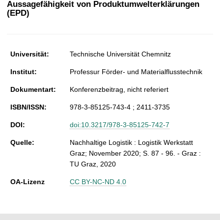
Aussagefähigkeit von Produktumwelterklärungen
t
(EPD)
Universität:
Technische Universität Chemnitz
Institut:
Professur Förder- und Materialflusstechnik
Dokumentart:
Konferenzbeitrag, nicht referiert
ISBN/ISSN:
978-3-85125-743-4 ; 2411-3735
DOI:
doi:10.3217/978-3-85125-742-7
Quelle:
Nachhaltige Logistik : Logistik Werkstatt
Graz; November 2020; S. 87 - 96. - Graz :
TU Graz, 2020
OA-Lizenz
CC BY-NC-ND 4.0