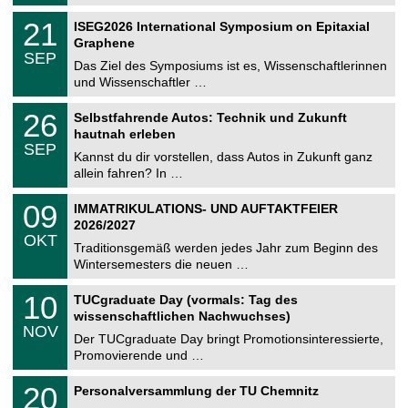
.
n
2
T
i
2
21
ISEG2026 International Symposium on Epitaxial
0
U
t
1
2
Graphene
C
z
.
6
SEP
h
0
Das Ziel des Symposiums ist es, Wissenschaftlerinnen
e
9
und Wissenschaftler …
m
.
n
2
T
i
2
26
Selbstfahrende Autos: Technik und Zukunft
0
U
t
6
2
hautnah erleben
C
z
.
6
SEP
h
0
Kannst du dir vorstellen, dass Autos in Zukunft ganz
e
9
allein fahren? In …
m
.
n
2
T
i
0
09
IMMATRIKULATIONS- UND AUFTAKTFEIER
0
U
t
9
2
2026/2027
C
z
.
6
OKT
h
1
Traditionsgemäß werden jedes Jahr zum Beginn des
e
0
Wintersemesters die neuen …
m
.
n
2
Z
i
1
10
TUCgraduate Day (vormals: Tag des
0
e
t
0
2
wissenschaftlichen Nachwuchses)
n
z
.
6
NOV
t
1
Der TUCgraduate Day bringt Promotionsinteressierte,
r
1
Promovierende und …
u
.
m
2
T
f
2
20
Personalversammlung der TU Chemnitz
0
U
ü
0
2