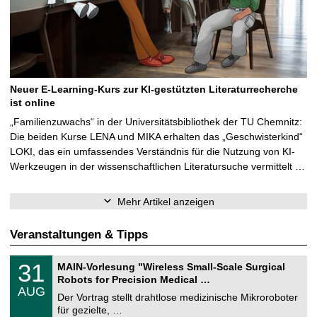
Neuer E-Learning-Kurs zur KI-gestützten Literaturrecherche
ist online
„Familienzuwachs“ in der Universitätsbibliothek der TU Chemnitz:
Die beiden Kurse LENA und MIKA erhalten das „Geschwisterkind“
LOKI, das ein umfassendes Verständnis für die Nutzung von KI-
Werkzeugen in der wissenschaftlichen Literatursuche vermittelt …
Mehr Artikel anzeigen
Veranstaltungen & Tipps
T
3
31
MAIN-Vorlesung "Wireless Small-Scale Surgical
U
1
Robots for Precision Medical …
C
.
AUG
h
0
Der Vortrag stellt drahtlose medizinische Mikroroboter
e
8
für gezielte, …
m