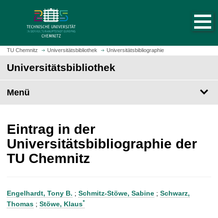
S
S
t
p
a
r
r
i
t
n
TU Chemnitz
Universitätsbibliothek
Universitätsbibliographie
s
g
Universitätsbibliothek
e
e
i
z
t
Menü
u
e
m
a
H
u
a
Eintrag in der
f
u
Universitätsbibliographie der
r
p
TU Chemnitz
u
t
f
i
e
n
n
h
Engelhardt, Tony B.
;
Schmitz-Stöwe, Sabine
;
Schwarz,
a
*
Thomas
;
Stöwe, Klaus
l