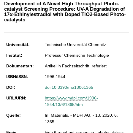
t
Development of A Novel High Throughput Photo-
catalyst Screening Procedure: UV-A Degradation of
17α-Ethinylestradiol with Doped TiO2-Based Photo-
catalysts
Universität:
Technische Universität Chemnitz
Institut:
Professur Chemische Technologie
Dokumentart:
Artikel in Fachzeitschrift, referiert
ISBN/ISSN:
1996-1944
DOI:
doi:10.3390/ma13061365
URL/URN:
https://www.mdpi.com/1996-
1944/13/6/1365/htm
Quelle:
In: Materials. - MDPI AG. - 13. 2020, 6,
1365
Freie
high throughput screening , photocatalysis ,