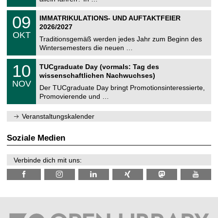
m
.
n
2
T
i
0
09
IMMATRIKULATIONS- UND AUFTAKTFEIER
0
U
t
9
2
2026/2027
C
z
.
6
OKT
h
1
Traditionsgemäß werden jedes Jahr zum Beginn des
e
0
Wintersemesters die neuen …
m
.
n
2
Z
i
1
10
TUCgraduate Day (vormals: Tag des
0
e
t
0
2
wissenschaftlichen Nachwuchses)
n
z
.
6
NOV
t
1
Der TUCgraduate Day bringt Promotionsinteressierte,
r
1
Promovierende und …
u
.
m
2
f
0
Veranstaltungskalender
ü
2
r
6
d
Soziale Medien
e
n
w
Verbinde dich mit uns:
i
s
s
e
n
s
c
h