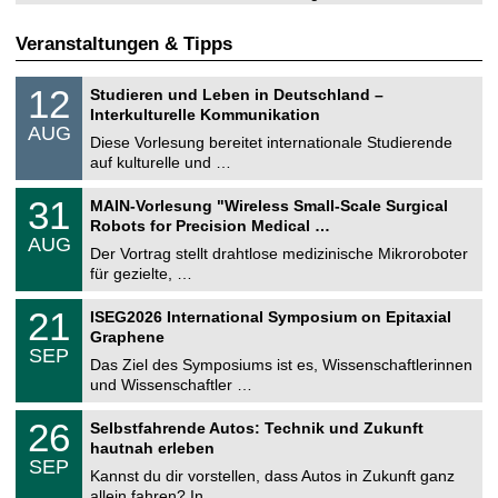
Veranstaltungen & Tipps
S
1
12
Studieren und Leben in Deutschland –
o
2
Interkulturelle Kommunikation
n
.
AUG
s
0
Diese Vorlesung bereitet internationale Studierende
t
8
auf kulturelle und …
i
.
g
2
T
e
3
31
MAIN-Vorlesung "Wireless Small-Scale Surgical
0
U
1
2
Robots for Precision Medical …
C
.
6
AUG
h
0
Der Vortrag stellt drahtlose medizinische Mikroroboter
e
8
für gezielte, …
m
.
n
2
T
i
2
21
ISEG2026 International Symposium on Epitaxial
0
U
t
1
2
Graphene
C
z
.
6
SEP
h
0
Das Ziel des Symposiums ist es, Wissenschaftlerinnen
e
9
und Wissenschaftler …
m
.
n
2
T
i
2
26
Selbstfahrende Autos: Technik und Zukunft
0
U
t
6
2
hautnah erleben
C
z
.
6
SEP
h
0
Kannst du dir vorstellen, dass Autos in Zukunft ganz
e
9
allein fahren? In …