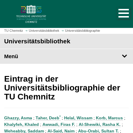
S
S
t
p
a
r
r
i
t
n
TU Chemnitz
Universitätsbibliothek
Universitätsbibliographie
s
g
Universitätsbibliothek
e
e
i
z
t
Menü
u
e
m
a
H
u
a
Eintrag in der
f
u
Universitätsbibliographie der
r
p
TU Chemnitz
u
t
f
i
e
n
n
h
*
Ghazzy, Asma
;
Taher, Deeb
;
Helal, Wissam
;
Korb, Marcus
;
a
Khalyfeh, Khaled
;
Awwadi, Firas F.
;
Al-Shewiki, Rasha K.
;
l
Weheabby, Saddam
;
Al-Said, Naim
;
Abu-Orabi, Sultan T.
;