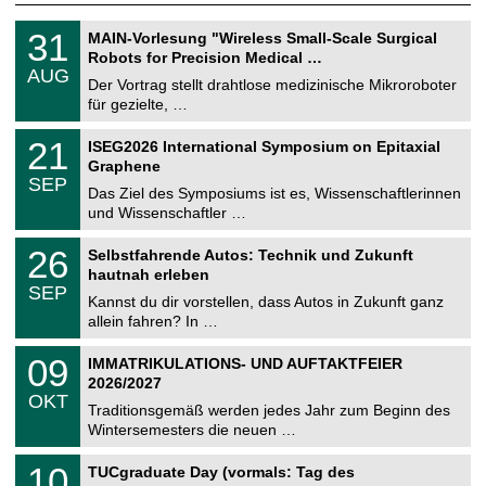
T
3
31
MAIN-Vorlesung "Wireless Small-Scale Surgical
U
1
Robots for Precision Medical …
C
.
AUG
h
0
Der Vortrag stellt drahtlose medizinische Mikroroboter
e
8
für gezielte, …
m
.
n
2
T
i
2
21
ISEG2026 International Symposium on Epitaxial
0
U
t
1
2
Graphene
C
z
.
6
SEP
h
0
Das Ziel des Symposiums ist es, Wissenschaftlerinnen
e
9
und Wissenschaftler …
m
.
n
2
T
i
2
26
Selbstfahrende Autos: Technik und Zukunft
0
U
t
6
2
hautnah erleben
C
z
.
6
SEP
h
0
Kannst du dir vorstellen, dass Autos in Zukunft ganz
e
9
allein fahren? In …
m
.
n
2
T
i
0
09
IMMATRIKULATIONS- UND AUFTAKTFEIER
0
U
t
9
2
2026/2027
C
z
.
6
OKT
h
1
Traditionsgemäß werden jedes Jahr zum Beginn des
e
0
Wintersemesters die neuen …
m
.
n
2
Z
i
1
10
TUCgraduate Day (vormals: Tag des
0
e
t
0