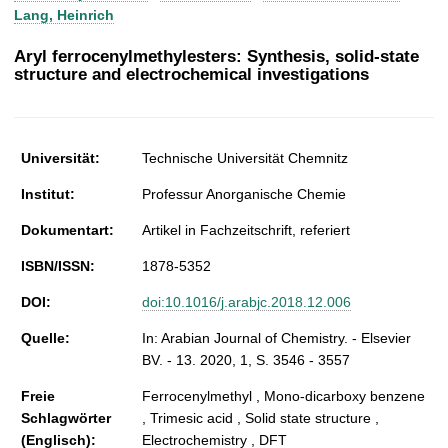
t
Lang, Heinrich
Aryl ferrocenylmethylesters: Synthesis, solid-state
structure and electrochemical investigations
Universität:
Technische Universität Chemnitz
Institut:
Professur Anorganische Chemie
Dokumentart:
Artikel in Fachzeitschrift, referiert
ISBN/ISSN:
1878-5352
DOI:
doi:10.1016/j.arabjc.2018.12.006
Quelle:
In: Arabian Journal of Chemistry. - Elsevier
BV. - 13. 2020, 1, S. 3546 - 3557
Freie
Ferrocenylmethyl , Mono-dicarboxy benzene
Schlagwörter
, Trimesic acid , Solid state structure ,
(Englisch):
Electrochemistry , DFT