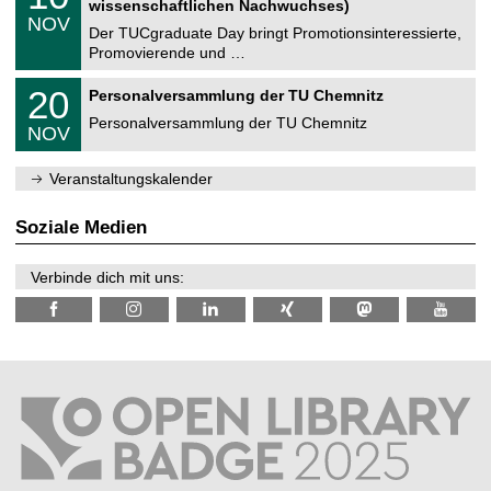
2
wissenschaftlichen Nachwuchses)
n
z
.
6
NOV
t
1
Der TUCgraduate Day bringt Promotionsinteressierte,
r
1
Promovierende und …
u
.
m
2
T
f
2
20
Personalversammlung der TU Chemnitz
0
U
ü
0
2
C
r
Personalversammlung der TU Chemnitz
.
6
NOV
h
d
1
e
e
1
m
n
.
Veranstaltungskalender
n
w
2
i
i
0
t
s
2
Soziale Medien
z
s
6
e
n
Verbinde dich mit uns:
s
c
h
a
f
t
l
i
c
h
e
n
N