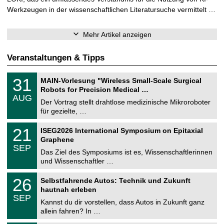
Werkzeugen in der wissenschaftlichen Literatursuche vermittelt …
Mehr Artikel anzeigen
Veranstaltungen & Tipps
T
3
31
MAIN-Vorlesung "Wireless Small-Scale Surgical
U
1
Robots for Precision Medical …
C
.
AUG
h
0
Der Vortrag stellt drahtlose medizinische Mikroroboter
e
8
für gezielte, …
m
.
n
2
T
i
2
21
ISEG2026 International Symposium on Epitaxial
0
U
t
1
2
Graphene
C
z
.
6
SEP
h
0
Das Ziel des Symposiums ist es, Wissenschaftlerinnen
e
9
und Wissenschaftler …
m
.
n
2
T
i
2
26
Selbstfahrende Autos: Technik und Zukunft
0
U
t
6
2
hautnah erleben
C
z
.
6
SEP
h
0
Kannst du dir vorstellen, dass Autos in Zukunft ganz
e
9
allein fahren? In …
m
.
n
2