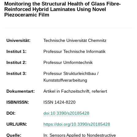
t
Monitoring the Structural Health of Glass Fibre-
Reinforced Hybrid Laminates Using Novel
Piezoceramic Film
Universität:
Technische Universität Chemnitz
Institut 1:
Professur Technische Informatik
Institut 2:
Professur Umformtechnik
Institut 3:
Professur Strukturleichtbau /
Kunststoffverarbeitung
Dokumentart:
Artikel in Fachzeitschrift, referiert
ISBN/ISSN:
ISSN 1424-8220
DOI:
doi:10.3390/s20185428
URL/URN:
https://doi.org/10.3390/s20185428
Quelle:
In: Sensors Applied to Nondestructive