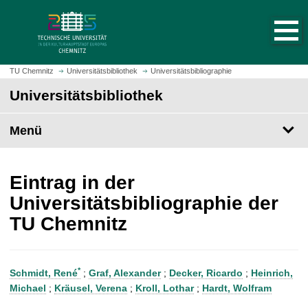
S
S
t
p
a
r
r
i
t
n
TU Chemnitz
Universitätsbibliothek
Universitätsbibliographie
s
g
Universitätsbibliothek
e
e
i
z
t
Menü
u
e
m
a
H
u
a
Eintrag in der
f
u
Universitätsbibliographie der
r
p
TU Chemnitz
u
t
f
i
e
n
n
h
*
Schmidt, René
;
Graf, Alexander
;
Decker, Ricardo
;
Heinrich,
a
Michael
;
Kräusel, Verena
;
Kroll, Lothar
;
Hardt, Wolfram
l