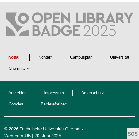
t
l
i
c
h
e
n
N
a
c
h
w
Notfall
Kontakt
Campusplan
Universität
u
c
Chemnitz
h
s
Anmelden
Impressum
Datenschutz
Cookies
Barrierefreiheit
© 2026 Technische Universität Chemnitz
Webteam-UB
| 20. Juni 2025