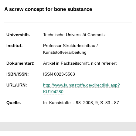
t
A screw concept for bone substance
Universität:
Technische Universität Chemnitz
Institut:
Professur Strukturleichtbau /
Kunststoffverarbeitung
Dokumentart:
Artikel in Fachzeitschrift, nicht referiert
ISBN/ISSN:
ISSN 0023-5563
URL/URN:
http://www.kunststoffe.de/directlink.asp?
KU104280
Quelle:
In: Kunststoffe. - 98. 2008, 9, S. 83 - 87