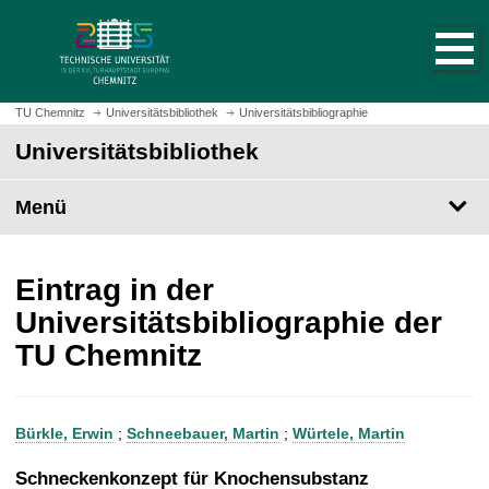
S
S
t
p
a
r
r
i
t
n
TU Chemnitz
Universitätsbibliothek
Universitätsbibliographie
s
g
Universitätsbibliothek
e
e
i
z
t
Menü
u
e
m
a
H
u
a
Eintrag in der
f
u
Universitätsbibliographie der
r
p
TU Chemnitz
u
t
f
i
e
n
n
h
Bürkle, Erwin
;
Schneebauer, Martin
;
Würtele, Martin
a
l
Schneckenkonzept für Knochensubstanz