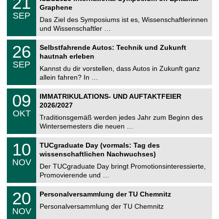
21
U
t
1
2
Graphene
C
z
.
6
SEP
h
0
Das Ziel des Symposiums ist es, Wissenschaftlerinnen
e
9
und Wissenschaftler …
m
.
n
2
T
i
2
26
Selbstfahrende Autos: Technik und Zukunft
0
U
t
6
2
hautnah erleben
C
z
.
6
SEP
h
0
Kannst du dir vorstellen, dass Autos in Zukunft ganz
e
9
allein fahren? In …
m
.
n
2
T
i
0
09
IMMATRIKULATIONS- UND AUFTAKTFEIER
0
U
t
9
2
2026/2027
C
z
.
6
OKT
h
1
Traditionsgemäß werden jedes Jahr zum Beginn des
e
0
Wintersemesters die neuen …
m
.
n
2
Z
i
1
10
TUCgraduate Day (vormals: Tag des
0
e
t
0
2
wissenschaftlichen Nachwuchses)
n
z
.
6
NOV
t
1
Der TUCgraduate Day bringt Promotionsinteressierte,
r
1
Promovierende und …
u
.
m
2
T
f
2
20
Personalversammlung der TU Chemnitz
0
U
ü
0
2
C
r
Personalversammlung der TU Chemnitz
.
6
NOV
h
d
1
e