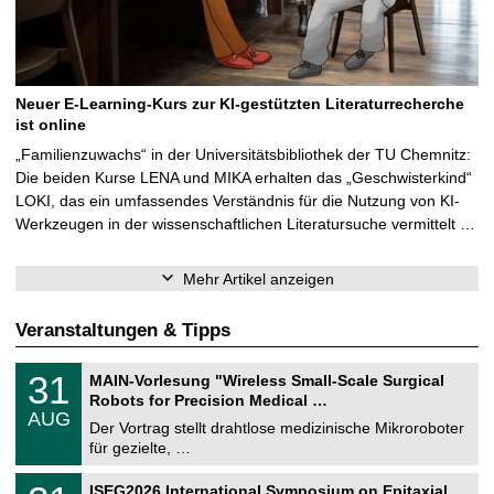
Neuer E-Learning-Kurs zur KI-gestützten Literaturrecherche
ist online
„Familienzuwachs“ in der Universitätsbibliothek der TU Chemnitz:
Die beiden Kurse LENA und MIKA erhalten das „Geschwisterkind“
LOKI, das ein umfassendes Verständnis für die Nutzung von KI-
Werkzeugen in der wissenschaftlichen Literatursuche vermittelt …
Mehr Artikel anzeigen
Veranstaltungen & Tipps
T
3
31
MAIN-Vorlesung "Wireless Small-Scale Surgical
U
1
Robots for Precision Medical …
C
.
AUG
h
0
Der Vortrag stellt drahtlose medizinische Mikroroboter
e
8
für gezielte, …
m
.
n
2
T
i
2
ISEG2026 International Symposium on Epitaxial
0