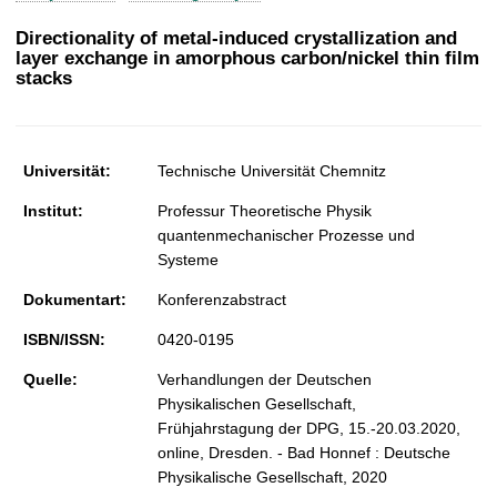
t
Directionality of metal-induced crystallization and
layer exchange in amorphous carbon/nickel thin film
stacks
Universität:
Technische Universität Chemnitz
Institut:
Professur Theoretische Physik
quantenmechanischer Prozesse und
Systeme
Dokumentart:
Konferenzabstract
ISBN/ISSN:
0420-0195
Quelle:
Verhandlungen der Deutschen
Physikalischen Gesellschaft,
Frühjahrstagung der DPG, 15.-20.03.2020,
online, Dresden. - Bad Honnef : Deutsche
Physikalische Gesellschaft, 2020