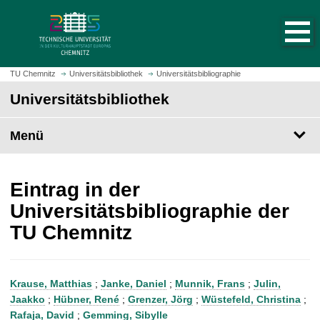
S
S
t
p
a
r
r
i
t
n
TU Chemnitz
Universitätsbibliothek
Universitätsbibliographie
s
g
Universitätsbibliothek
e
e
i
z
t
Menü
u
e
m
a
H
u
a
Eintrag in der
f
u
Universitätsbibliographie der
r
p
TU Chemnitz
u
t
f
i
e
n
n
h
Krause, Matthias
;
Janke, Daniel
;
Munnik, Frans
;
Julin,
a
Jaakko
;
Hübner, René
;
Grenzer, Jörg
;
Wüstefeld, Christina
;
l
Rafaja, David
;
Gemming, Sibylle