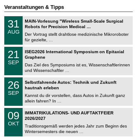
Veranstaltungen & Tipps
T
3
31
MAIN-Vorlesung "Wireless Small-Scale Surgical
U
1
Robots for Precision Medical …
C
.
AUG
h
0
Der Vortrag stellt drahtlose medizinische Mikroroboter
e
8
für gezielte, …
m
.
n
2
T
i
2
21
ISEG2026 International Symposium on Epitaxial
0
U
t
1
2
Graphene
C
z
.
6
SEP
h
0
Das Ziel des Symposiums ist es, Wissenschaftlerinnen
e
9
und Wissenschaftler …
m
.
n
2
T
i
2
26
Selbstfahrende Autos: Technik und Zukunft
0
U
t
6
2
hautnah erleben
C
z
.
6
SEP
h
0
Kannst du dir vorstellen, dass Autos in Zukunft ganz
e
9
allein fahren? In …
m
.
n
2
T
i
0
09
IMMATRIKULATIONS- UND AUFTAKTFEIER
0
U
t
9
2
2026/2027
C
z
.
6
OKT
h
1
Traditionsgemäß werden jedes Jahr zum Beginn des
e
0
Wintersemesters die neuen …
m
.