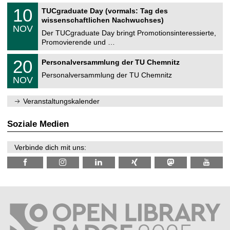
n
2
Z
i
1
10
TUCgraduate Day (vormals: Tag des
0
e
t
0
2
wissenschaftlichen Nachwuchses)
n
z
.
6
NOV
t
1
Der TUCgraduate Day bringt Promotionsinteressierte,
r
1
Promovierende und …
u
.
m
2
T
f
2
20
Personalversammlung der TU Chemnitz
0
U
ü
0
2
C
r
Personalversammlung der TU Chemnitz
.
6
NOV
h
d
1
e
e
1
m
n
.
Veranstaltungskalender
n
w
2
i
i
0
t
s
2
Soziale Medien
z
s
6
e
n
Verbinde dich mit uns:
s
c
h
a
f
t
l
i
c
h
e