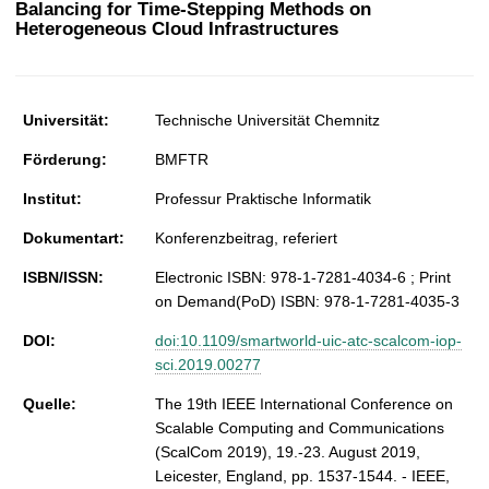
Balancing for Time-Stepping Methods on
t
Heterogeneous Cloud Infrastructures
Universität:
Technische Universität Chemnitz
Förderung:
BMFTR
Institut:
Professur Praktische Informatik
Dokumentart:
Konferenzbeitrag, referiert
ISBN/ISSN:
Electronic ISBN: 978-1-7281-4034-6 ; Print
on Demand(PoD) ISBN: 978-1-7281-4035-3
DOI:
doi:10.1109/smartworld-uic-atc-scalcom-iop-
sci.2019.00277
Quelle:
The 19th IEEE International Conference on
Scalable Computing and Communications
(ScalCom 2019), 19.-23. August 2019,
Leicester, England, pp. 1537-1544. - IEEE,