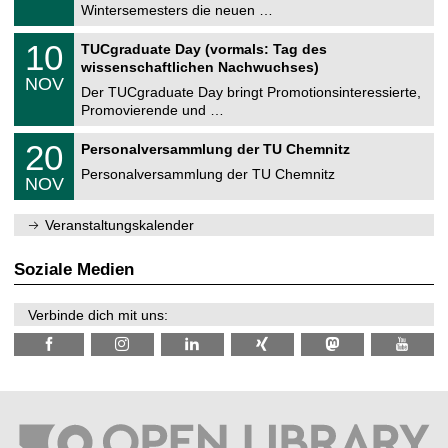
0
Wintersemesters die neuen …
m
.
n
2
Z
i
1
10
TUCgraduate Day (vormals: Tag des
0
e
t
0
2
wissenschaftlichen Nachwuchses)
n
z
.
6
NOV
t
1
Der TUCgraduate Day bringt Promotionsinteressierte,
r
1
Promovierende und …
u
.
m
2
T
f
2
20
Personalversammlung der TU Chemnitz
0
U
ü
0
2
C
r
Personalversammlung der TU Chemnitz
.
6
NOV
h
d
1
e
e
1
m
n
.
Veranstaltungskalender
n
w
2
i
i
0
t
s
2
Soziale Medien
z
s
6
e
n
Verbinde dich mit uns:
s
c
h
a
f
t
l
i
c