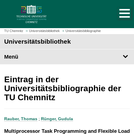
S
S
t
p
a
r
r
i
t
n
TU Chemnitz
Universitätsbibliothek
Universitätsbibliographie
s
g
Universitätsbibliothek
e
e
i
z
t
Menü
u
e
m
a
H
u
a
Eintrag in der
f
u
Universitätsbibliographie der
r
p
TU Chemnitz
u
t
f
i
e
n
n
h
Rauber, Thomas
;
Rünger, Gudula
a
l
Multiprocessor Task Programming and Flexible Load