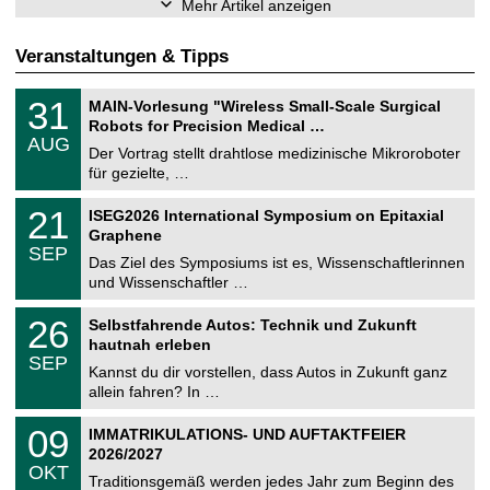
Mehr Artikel anzeigen
Veranstaltungen & Tipps
T
3
31
MAIN-Vorlesung "Wireless Small-Scale Surgical
U
1
Robots for Precision Medical …
C
.
AUG
h
0
Der Vortrag stellt drahtlose medizinische Mikroroboter
e
8
für gezielte, …
m
.
n
2
T
i
2
21
ISEG2026 International Symposium on Epitaxial
0
U
t
1
2
Graphene
C
z
.
6
SEP
h
0
Das Ziel des Symposiums ist es, Wissenschaftlerinnen
e
9
und Wissenschaftler …
m
.
n
2
T
i
2
26
Selbstfahrende Autos: Technik und Zukunft
0
U
t
6
2
hautnah erleben
C
z
.
6
SEP
h
0
Kannst du dir vorstellen, dass Autos in Zukunft ganz
e
9
allein fahren? In …
m
.
n
2
T
i
0
09
IMMATRIKULATIONS- UND AUFTAKTFEIER
0
U
t
9
2
2026/2027
C
z
.
6
OKT
h
1
Traditionsgemäß werden jedes Jahr zum Beginn des
e