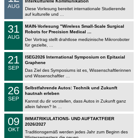
Interkulturelle Kommunikation
n
.
AUG
s
0
Diese Vorlesung bereitet internationale Studierende
t
8
auf kulturelle und …
i
.
g
2
T
e
3
31
MAIN-Vorlesung "Wireless Small-Scale Surgical
0
U
1
2
Robots for Precision Medical …
C
.
6
AUG
h
0
Der Vortrag stellt drahtlose medizinische Mikroroboter
e
8
für gezielte, …
m
.
n
2
T
i
2
21
ISEG2026 International Symposium on Epitaxial
0
U
t
1
2
Graphene
C
z
.
6
SEP
h
0
Das Ziel des Symposiums ist es, Wissenschaftlerinnen
e
9
und Wissenschaftler …
m
.
n
2
T
i
2
26
Selbstfahrende Autos: Technik und Zukunft
0
U
t
6
2
hautnah erleben
C
z
.
6
SEP
h
0
Kannst du dir vorstellen, dass Autos in Zukunft ganz
e
9
allein fahren? In …
m
.
n
2
T
i
0
09
IMMATRIKULATIONS- UND AUFTAKTFEIER
0
U
t
9
2
2026/2027
C
z
.
6
OKT
h
1
Traditionsgemäß werden jedes Jahr zum Beginn des
e
0
Wintersemesters die neuen …