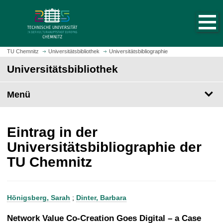
S
S
t
p
a
r
r
i
t
n
TU Chemnitz
Universitätsbibliothek
Universitätsbibliographie
s
g
Universitätsbibliothek
e
e
i
z
t
Menü
u
e
m
a
H
u
a
Eintrag in der
f
u
Universitätsbibliographie der
r
p
TU Chemnitz
u
t
f
i
e
n
n
h
Hönigsberg, Sarah
;
Dinter, Barbara
a
l
Network Value Co-Creation Goes Digital – a Case