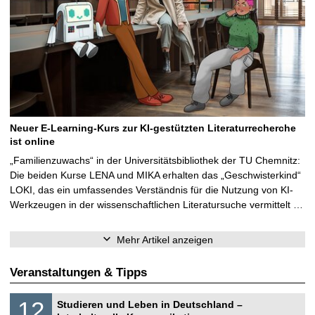
Neuer E-Learning-Kurs zur KI-gestützten Literaturrecherche
ist online
„Familienzuwachs“ in der Universitätsbibliothek der TU Chemnitz:
Die beiden Kurse LENA und MIKA erhalten das „Geschwisterkind“
LOKI, das ein umfassendes Verständnis für die Nutzung von KI-
Werkzeugen in der wissenschaftlichen Literatursuche vermittelt …
Mehr Artikel anzeigen
Veranstaltungen & Tipps
S
1
12
Studieren und Leben in Deutschland –
o
2