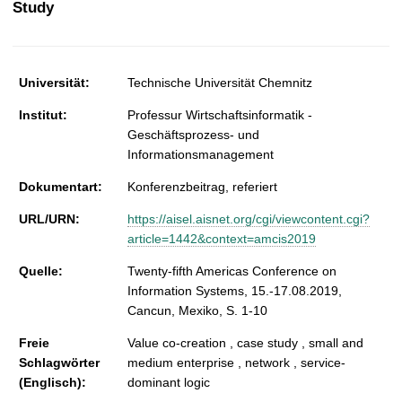
Study
t
Universität:
Technische Universität Chemnitz
Institut:
Professur Wirtschaftsinformatik -
Geschäftsprozess- und
Informationsmanagement
Dokumentart:
Konferenzbeitrag, referiert
URL/URN:
https://aisel.aisnet.org/cgi/viewcontent.cgi?
article=1442&context=amcis2019
Quelle:
Twenty-fifth Americas Conference on
Information Systems, 15.-17.08.2019,
Cancun, Mexiko, S. 1-10
Freie
Value co-creation , case study , small and
Schlagwörter
medium enterprise , network , service-
(Englisch):
dominant logic