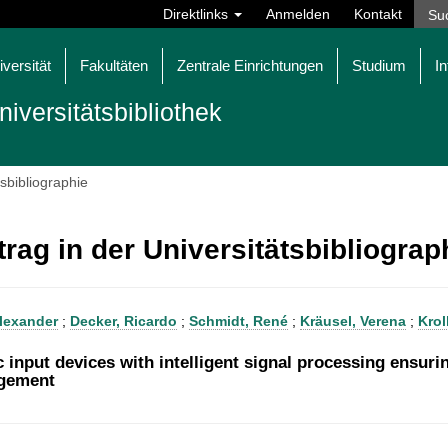
Direktlinks
Anmelden
Kontakt
iversität
Fakultäten
Zentrale Einrichtungen
Studium
In
niversitätsbibliothek
tsbibliographie
trag in der Universitätsbibliogra
Alexander
;
Decker, Ricardo
;
Schmidt, René
;
Kräusel, Verena
;
Krol
c input devices with intelligent signal processing ensurin
gement