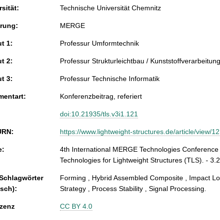
sität:
Technische Universität Chemnitz
rung:
MERGE
ut 1:
Professur Umformtechnik
ut 2:
Professur Strukturleichtbau / Kunststoffverarbeitun
ut 3:
Professur Technische Informatik
entart:
Konferenzbeitrag, referiert
doi:10.21935/tls.v3i1.121
URN:
https://www.lightweight-structures.de/article/view/1
e:
4th International MERGE Technologies Conference (
Technologies for Lightweight Structures (TLS). - 3.
 Schlagwörter
Forming , Hybrid Assembled Composite , Impact Loc
isch):
Strategy , Process Stability , Signal Processing.
zenz
CC BY 4.0