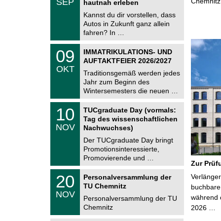
SEP
Chemnitz
h
hautnah erleben
0
e
9
Kannst du dir vorstellen, dass
m
.
Autos in Zukunft ganz allein
n
2
i
fahren? In …
0
t
2
z
T
6
0
09
IMMATRIKULATIONS- UND
U
9
AUFTAKTFEIER 2026/2027
C
.
OKT
h
1
Traditionsgemäß werden jedes
e
0
Jahr zum Beginn des
m
.
Wintersemesters die neuen …
n
2
i
0
Z
t
1
10
2
TUCgraduate Day (vormals:
e
z
0
6
Tag des wissenschaftlichen
n
.
NOV
t
Nachwuchses)
1
r
1
Der TUCgraduate Day bringt
u
.
Promotionsinteressierte,
m
2
f
Promovierende und …
0
Zur Prüf
ü
2
r
T
6
2
20
Verlänger
Personalversammlung der
d
U
0
TU Chemnitz
e
C
buchbare 
.
NOV
n
h
während d
1
Personalversammlung der TU
w
e
1
Chemnitz
2026 …
i
m
.
s
n
2