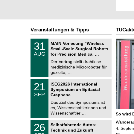
Veranstaltungen & Tipps
TUCaktu
T
3
31
MAIN-Vorlesung "Wireless
U
1
Small-Scale Surgical Robots
C
.
AUG
h
for Precision Medical …
0
e
8
Der Vortrag stellt drahtlose
m
.
medizinische Mikroroboter für
n
2
i
gezielte, …
0
t
2
z
T
6
2
21
ISEG2026 International
U
1
Symposium on Epitaxial
C
.
SEP
h
Graphene
0
e
9
Das Ziel des Symposiums ist
m
.
es, Wissenschaftlerinnen und
n
2
i
Wissenschaftler …
So wird 
0
t
2
z
T
Wanderaus
6
2
26
Selbstfahrende Autos:
U
6
4. Septem
Technik und Zukunft
C
.