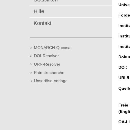
t
Univer
Hilfe
Förde
Kontakt
Instit
Instit
Instit
MONARCH-Qucosa
DOI-Resolver
Dokum
URN-Resolver
DOI:
Patentrecherche
URL/
Unseriöse Verlage
Quell
Freie
(Engl
OA-Li