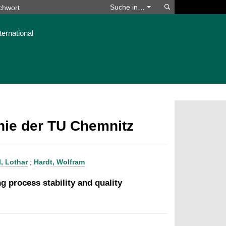
Suchen
Suche in…
ternational
phie der TU Chemnitz
l, Lothar
;
Hardt, Wolfram
g process stability and quality