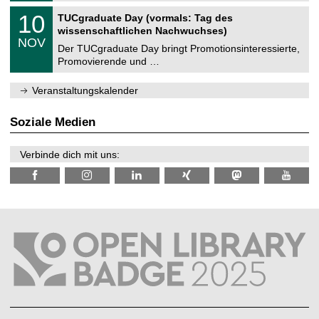
n
2
Z
i
1
10
TUCgraduate Day (vormals: Tag des
0
e
t
0
2
wissenschaftlichen Nachwuchses)
n
z
.
6
NOV
t
1
Der TUCgraduate Day bringt Promotionsinteressierte,
r
1
Promovierende und …
u
.
m
2
f
0
Veranstaltungskalender
ü
2
r
6
d
Soziale Medien
e
n
w
Verbinde dich mit uns:
i
s
s
e
n
s
c
h
a
f
t
l
i
c
h