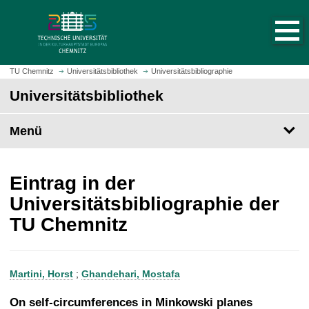
S
S
t
p
a
r
r
i
t
n
TU Chemnitz
Universitätsbibliothek
Universitätsbibliographie
s
g
Universitätsbibliothek
e
e
i
z
t
Menü
u
e
m
a
H
u
a
Eintrag in der
f
u
Universitätsbibliographie der
r
p
TU Chemnitz
u
t
f
i
e
n
n
h
Martini, Horst
;
Ghandehari, Mostafa
a
l
On self-circumferences in Minkowski planes