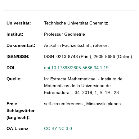
t
Universität:
Technische Universität Chemnitz
Institut:
Professur Geometrie
Dokumentart:
Artikel in Fachzeitschrift, referiert
ISBN/ISSN:
ISSN: 0213-8743 (Print); 2605-5686 (Online)
DOI:
doi:10.17398/2605-5686.34.1.19
Quelle:
In: Extracta Mathematicae. - Instituto de
Matemáticas de la Universidad de
Extremadura. - 34. 2019, 1, S. 19 - 28
Freie
self-circumferences , Minkowski planes
Schlagwörter
(Englisch):
OA-Lizenz
CC BY-NC 3.0