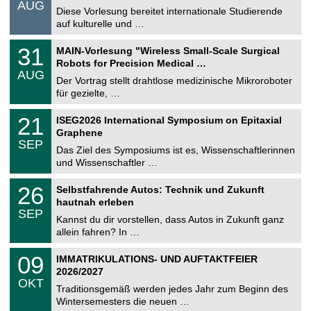
AUG
s
0
Diese Vorlesung bereitet internationale Studierende
t
8
auf kulturelle und …
i
.
g
2
T
e
3
31
MAIN-Vorlesung "Wireless Small-Scale Surgical
0
U
1
2
Robots for Precision Medical …
C
.
6
AUG
h
0
Der Vortrag stellt drahtlose medizinische Mikroroboter
e
8
für gezielte, …
m
.
n
2
T
i
2
21
ISEG2026 International Symposium on Epitaxial
0
U
t
1
2
Graphene
C
z
.
6
SEP
h
0
Das Ziel des Symposiums ist es, Wissenschaftlerinnen
e
9
und Wissenschaftler …
m
.
n
2
T
i
2
26
Selbstfahrende Autos: Technik und Zukunft
0
U
t
6
2
hautnah erleben
C
z
.
6
SEP
h
0
Kannst du dir vorstellen, dass Autos in Zukunft ganz
e
9
allein fahren? In …
m
.
n
2
T
i
0
09
IMMATRIKULATIONS- UND AUFTAKTFEIER
0
U
t
9
2
2026/2027
C
z
.
6
OKT
h
1
Traditionsgemäß werden jedes Jahr zum Beginn des
e
0
Wintersemesters die neuen …
m
.