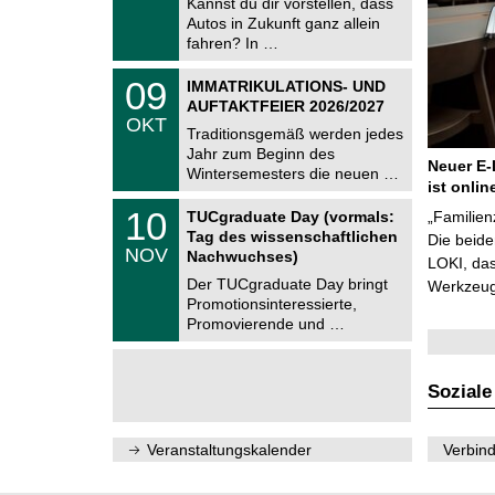
Kannst du dir vorstellen, dass
m
.
Autos in Zukunft ganz allein
n
2
i
fahren? In …
0
t
2
z
T
6
0
09
IMMATRIKULATIONS- UND
U
9
AUFTAKTFEIER 2026/2027
C
.
OKT
h
1
Traditionsgemäß werden jedes
e
0
Jahr zum Beginn des
m
.
Neuer E-
Wintersemesters die neuen …
n
2
ist onlin
i
0
Z
t
1
10
2
TUCgraduate Day (vormals:
„Familien
e
z
0
6
Tag des wissenschaftlichen
n
Die beid
.
NOV
t
Nachwuchses)
1
LOKI, das
r
1
Der TUCgraduate Day bringt
Werkzeuge
u
.
Promotionsinteressierte,
m
2
f
Promovierende und …
0
ü
2
r
6
d
e
Soziale
n
w
i
Veranstaltungskalender
Verbind
s
s
e