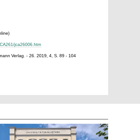
line)
JCA261/jca26006.htm
mann Verlag. - 26. 2019, 4, S. 89 - 104