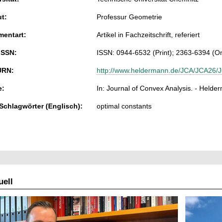
ut:
Professur Geometrie
entart:
Artikel in Fachzeitschrift, referiert
ISSN:
ISSN: 0944-6532 (Print); 2363-6394 (On
URN:
http://www.heldermann.de/JCA/JCA26/
e:
In: Journal of Convex Analysis. - Helder
 Schlagwörter (Englisch):
optimal constants
ell