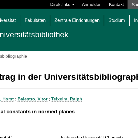
Direktlinks
Anmelden
Kontakt
iversität
Fakultäten
Zentrale Einrichtungen
Studium
In
niversitätsbibliothek
tsbibliographie
trag in der Universitätsbibliogra
, Horst
;
Balestro, Vitor
;
Teixeira, Ralph
al constants in normed planes
sität:
Technische Universität Chemnitz