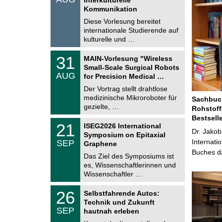
0
t
Kommunikation
8
i
.
Diese Vorlesung bereitet
g
2
e
internationale Studierende auf
0
kulturelle und …
2
6
T
3
31
MAIN-Vorlesung "Wireless
U
1
Small-Scale Surgical Robots
C
.
AUG
h
for Precision Medical …
0
e
8
Der Vortrag stellt drahtlose
m
.
medizinische Mikroroboter für
n
Sachbuch
2
i
gezielte, …
Rohstoff
0
t
2
Bestsell
z
T
6
2
21
ISEG2026 International
U
Dr. Jakob
1
Symposium on Epitaxial
C
.
Internati
SEP
h
Graphene
0
e
Buches da
9
Das Ziel des Symposiums ist
m
.
es, Wissenschaftlerinnen und
n
2
i
Wissenschaftler …
0
t
2
z
T
6
2
26
Selbstfahrende Autos:
U
6
Technik und Zukunft
C
.
SEP
h
hautnah erleben
0
e
9