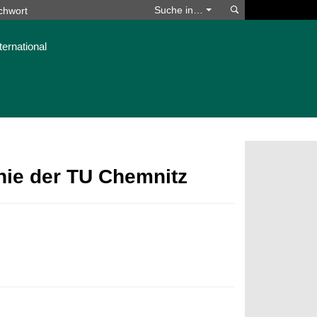
Suchen
Suche in…
ternational
phie der TU Chemnitz