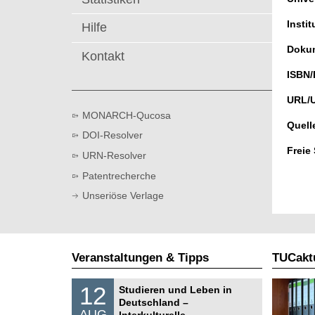
t
Instit
Hilfe
Dokum
Kontakt
ISBN/
URL/
MONARCH-Qucosa
Quell
DOI-Resolver
Freie
URN-Resolver
Patentrecherche
Unseriöse Verlage
Veranstaltungen & Tipps
TUCaktu
S
1
12
Studieren und Leben in
o
2
Deutschland –
n
.
AUG
s
Interkulturelle