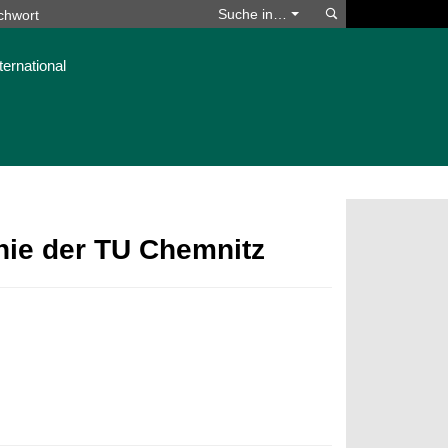
Suchen
Suche in…
ternational
phie der TU Chemnitz