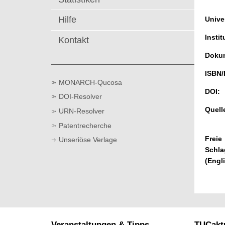
t
Hilfe
Univer
Instit
Kontakt
Dokum
ISBN/
MONARCH-Qucosa
DOI:
DOI-Resolver
Quell
URN-Resolver
Patentrecherche
Freie
Unseriöse Verlage
Schla
(Engl
Veranstaltungen & Tipps
TUCaktu