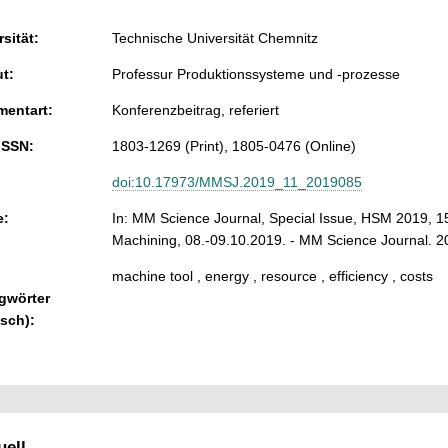
sität:
Technische Universität Chemnitz
ut:
Professur Produktionssysteme und -prozesse
entart:
Konferenzbeitrag, referiert
ISSN:
1803-1269 (Print), 1805-0476 (Online)
doi:10.17973/MMSJ.2019_11_2019085
e:
In: MM Science Journal, Special Issue, HSM 2019, 1
Machining, 08.-09.10.2019. - MM Science Journal. 2
machine tool , energy , resource , efficiency , costs
gwörter
isch):
ell