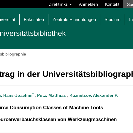
Direktlinks
Anmelden
Kontakt
iversität
Fakultäten
Zentrale Einrichtungen
Studium
In
niversitätsbibliothek
tsbibliographie
trag in der Universitätsbibliogra
*
h, Hans-Joachim
;
Putz, Matthias
;
Kuznetsov, Alexander P.
rce Consumption Classes of Machine Tools
urcenverbauchsklassen von Werkzeugmaschinen