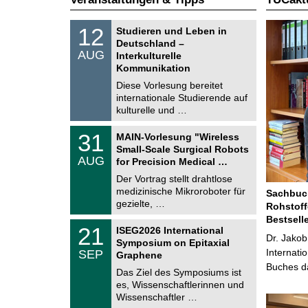
S
1
12
Studieren und Leben in
o
2
Deutschland –
n
.
AUG
s
Interkulturelle
0
t
Kommunikation
8
i
.
Diese Vorlesung bereitet
g
2
e
internationale Studierende auf
0
kulturelle und …
2
6
T
3
31
MAIN-Vorlesung "Wireless
U
1
Small-Scale Surgical Robots
C
.
AUG
h
for Precision Medical …
0
e
8
Der Vortrag stellt drahtlose
m
.
medizinische Mikroroboter für
n
Sachbuch
2
i
gezielte, …
Rohstoff
0
t
2
Bestsell
z
T
6
2
21
ISEG2026 International
U
Dr. Jakob
1
Symposium on Epitaxial
C
.
Internati
SEP
h
Graphene
0
e
Buches da
9
Das Ziel des Symposiums ist
m
.
es, Wissenschaftlerinnen und
n
2
i
Wissenschaftler …
0
t