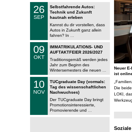
2
z
T
6
2
26
Selbstfahrende Autos:
U
6
Technik und Zukunft
C
.
SEP
h
hautnah erleben
0
e
9
Kannst du dir vorstellen, dass
m
.
Autos in Zukunft ganz allein
n
2
i
fahren? In …
0
t
2
z
T
6
0
09
IMMATRIKULATIONS- UND
U
9
AUFTAKTFEIER 2026/2027
C
.
OKT
h
1
Traditionsgemäß werden jedes
e
0
Jahr zum Beginn des
m
.
Neuer E-
Wintersemesters die neuen …
n
2
ist onlin
i
0
Z
t
1
10
2
TUCgraduate Day (vormals:
„Familien
e
z
0
6
Tag des wissenschaftlichen
n
Die beid
.
NOV
t
Nachwuchses)
1
LOKI, das
r
1
Der TUCgraduate Day bringt
Werkzeuge
u
.
Promotionsinteressierte,
m
2
f
Promovierende und …
0
ü
2
r
6
d
e
Soziale
n