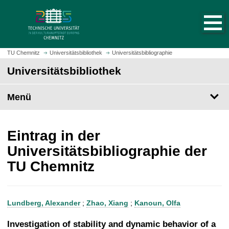
S
S
t
p
a
r
r
i
t
n
TU Chemnitz
Universitätsbibliothek
Universitätsbibliographie
s
g
Universitätsbibliothek
e
e
i
z
t
Menü
u
e
m
a
H
u
a
Eintrag in der
f
u
Universitätsbibliographie der
r
p
TU Chemnitz
u
t
f
i
e
n
n
h
Lundberg, Alexander
;
Zhao, Xiang
;
Kanoun, Olfa
a
l
Investigation of stability and dynamic behavior of a