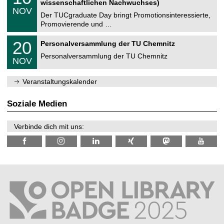
2
wissenschaftlichen Nachwuchses)
n
z
.
6
NOV
t
1
Der TUCgraduate Day bringt Promotionsinteressierte,
r
1
Promovierende und …
u
.
m
2
T
f
2
20
Personalversammlung der TU Chemnitz
0
U
ü
0
2
C
r
Personalversammlung der TU Chemnitz
.
6
NOV
h
d
1
e
e
1
m
n
.
Veranstaltungskalender
n
w
2
i
i
0
t
s
2
Soziale Medien
z
s
6
e
n
Verbinde dich mit uns:
s
c
h
a
f
t
l
i
c
h
e
n
N