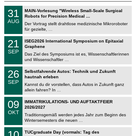
T
3
31
MAIN-Vorlesung "Wireless Small-Scale Surgical
U
1
Robots for Precision Medical …
C
.
AUG
h
0
Der Vortrag stellt drahtlose medizinische Mikroroboter
e
8
für gezielte, …
m
.
n
2
T
i
2
21
ISEG2026 International Symposium on Epitaxial
0
U
t
1
2
Graphene
C
z
.
6
SEP
h
0
Das Ziel des Symposiums ist es, Wissenschaftlerinnen
e
9
und Wissenschaftler …
m
.
n
2
T
i
2
26
Selbstfahrende Autos: Technik und Zukunft
0
U
t
6
2
hautnah erleben
C
z
.
6
SEP
h
0
Kannst du dir vorstellen, dass Autos in Zukunft ganz
e
9
allein fahren? In …
m
.
n
2
T
i
0
09
IMMATRIKULATIONS- UND AUFTAKTFEIER
0
U
t
9
2
2026/2027
C
z
.
6
OKT
h
1
Traditionsgemäß werden jedes Jahr zum Beginn des
e
0
Wintersemesters die neuen …
m
.
n
2
Z
i
1
10
TUCgraduate Day (vormals: Tag des
0
e
t
0