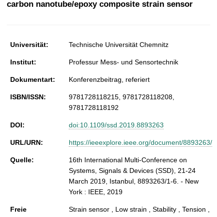
carbon nanotube/epoxy composite strain sensor
t
Universität:
Technische Universität Chemnitz
Institut:
Professur Mess- und Sensortechnik
Dokumentart:
Konferenzbeitrag, referiert
ISBN/ISSN:
9781728118215, 9781728118208,
9781728118192
DOI:
doi:10.1109/ssd.2019.8893263
URL/URN:
https://ieeexplore.ieee.org/document/8893263/
Quelle:
16th International Multi-Conference on
Systems, Signals & Devices (SSD), 21-24
March 2019, Istanbul, 8893263/1-6. - New
York : IEEE, 2019
Freie
Strain sensor , Low strain , Stability , Tension ,