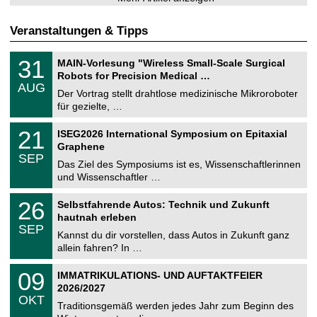
Veranstaltungen & Tipps
T
3
31
MAIN-Vorlesung "Wireless Small-Scale Surgical
U
1
Robots for Precision Medical …
C
.
AUG
h
0
Der Vortrag stellt drahtlose medizinische Mikroroboter
e
8
für gezielte, …
m
.
n
2
T
i
2
21
ISEG2026 International Symposium on Epitaxial
0
U
t
1
2
Graphene
C
z
.
6
SEP
h
0
Das Ziel des Symposiums ist es, Wissenschaftlerinnen
e
9
und Wissenschaftler …
m
.
n
2
T
i
2
26
Selbstfahrende Autos: Technik und Zukunft
0
U
t
6
2
hautnah erleben
C
z
.
6
SEP
h
0
Kannst du dir vorstellen, dass Autos in Zukunft ganz
e
9
allein fahren? In …
m
.
n
2
T
i
0
09
IMMATRIKULATIONS- UND AUFTAKTFEIER
0
U
t
9
2
2026/2027
C
z
.
6
OKT
h
1
Traditionsgemäß werden jedes Jahr zum Beginn des
e
0