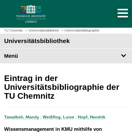
S
S
t
p
a
r
r
i
t
n
TU Chemnitz
Universitätsbibliothek
Universitätsbibliographie
s
g
Universitätsbibliothek
e
e
i
z
t
Menü
u
e
m
a
H
u
a
Eintrag in der
f
u
Universitätsbibliographie der
r
p
TU Chemnitz
u
t
f
i
e
n
n
h
Tawalbeh, Mandy
;
Weißflog, Luise
;
Hopf, Hendrik
a
l
Wissensmanagement in KMU mithilfe von