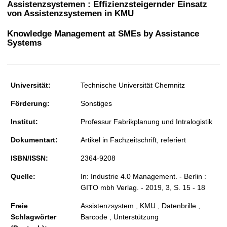
Assistenzsystemen : Effizienzsteigernder Einsatz
t
von Assistenzsystemen in KMU
Knowledge Management at SMEs by Assistance
Systems
Universität:
Technische Universität Chemnitz
Förderung:
Sonstiges
Institut:
Professur Fabrikplanung und Intralogistik
Dokumentart:
Artikel in Fachzeitschrift, referiert
ISBN/ISSN:
2364-9208
Quelle:
In: Industrie 4.0 Management. - Berlin :
GITO mbh Verlag. - 2019, 3, S. 15 - 18
Freie
Assistenzsystem , KMU , Datenbrille ,
Schlagwörter
Barcode , Unterstützung