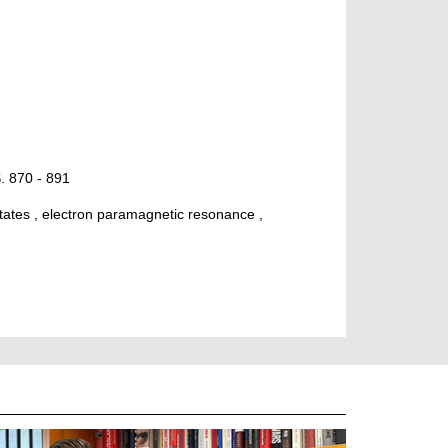
S. 870 - 891
t states , electron paramagnetic resonance ,