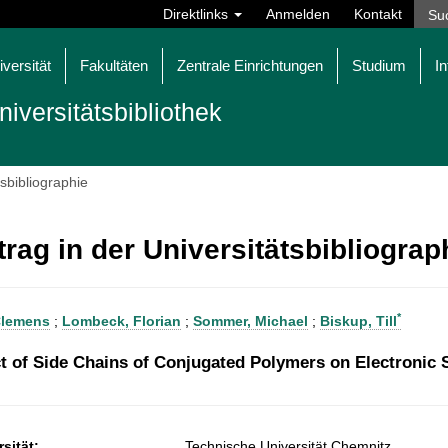
Direktlinks
Anmelden
Kontakt
iversität
Fakultäten
Zentrale Einrichtungen
Studium
In
niversitätsbibliothek
tsbibliographie
trag in der Universitätsbibliogra
*
Clemens
;
Lombeck, Florian
;
Sommer, Michael
;
Biskup, Till
t of Side Chains of Conjugated Polymers on Electronic 
sität:
Technische Universität Chemnitz