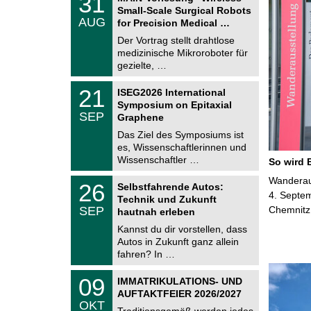
31
U
1
Small-Scale Surgical Robots
C
.
AUG
h
for Precision Medical …
0
e
8
Der Vortrag stellt drahtlose
m
.
medizinische Mikroroboter für
n
2
i
gezielte, …
0
t
2
z
T
6
2
21
ISEG2026 International
U
1
Symposium on Epitaxial
C
.
SEP
h
Graphene
0
e
9
Das Ziel des Symposiums ist
m
.
es, Wissenschaftlerinnen und
n
2
i
Wissenschaftler …
So wird 
0
t
2
z
T
Wanderaus
6
2
26
Selbstfahrende Autos:
U
6
4. Septem
Technik und Zukunft
C
.
SEP
Chemnitz
h
hautnah erleben
0
e
9
Kannst du dir vorstellen, dass
m
.
Autos in Zukunft ganz allein
n
2
i
fahren? In …
0
t
2
z
T
6
0
09
IMMATRIKULATIONS- UND
U
9
AUFTAKTFEIER 2026/2027
C
.
OKT
h
1
Traditionsgemäß werden jedes