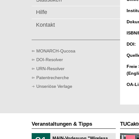
t
Instit
Hilfe
Dokum
Kontakt
ISBN/
DOI:
MONARCH-Qucosa
Quell
DOI-Resolver
Freie
URN-Resolver
(Engl
Patentrecherche
OA-Li
Unseriöse Verlage
Veranstaltungen & Tipps
TUCaktu
T
3
MAIN-Vorlesung "Wireless