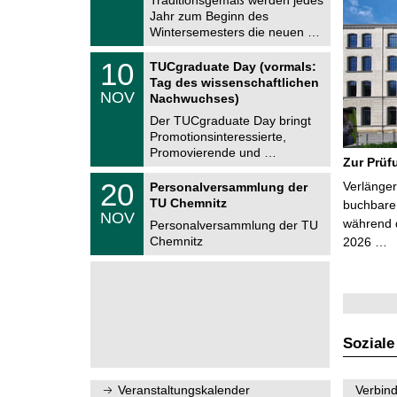
e
0
Jahr zum Beginn des
m
.
Wintersemesters die neuen …
n
2
i
0
Z
t
1
10
2
TUCgraduate Day (vormals:
e
z
0
6
Tag des wissenschaftlichen
n
.
NOV
t
Nachwuchses)
1
r
1
Der TUCgraduate Day bringt
u
.
Promotionsinteressierte,
m
2
f
Promovierende und …
0
Zur Prüf
ü
2
r
T
6
2
20
Verlänger
Personalversammlung der
d
U
0
TU Chemnitz
e
C
buchbare 
.
NOV
n
h
während d
1
Personalversammlung der TU
w
e
1
Chemnitz
2026 …
i
m
.
s
n
2
s
i
0
e
t
2
n
z
6
s
c
h
Soziale
a
f
t
l
Veranstaltungskalender
Verbind