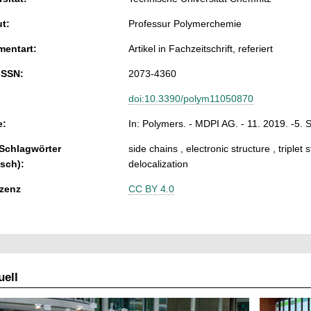
ut:
Professur Polymerchemie
entart:
Artikel in Fachzeitschrift, referiert
ISSN:
2073-4360
doi:10.3390/polym11050870
e:
In: Polymers. - MDPI AG. - 11. 2019. -5. 
 Schlagwörter
side chains , electronic structure , triple
isch):
delocalization
zenz
CC BY 4.0
ell