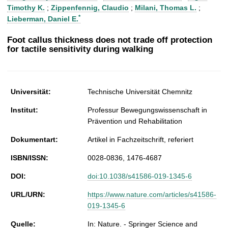
t
Timothy K.
;
Zippenfennig, Claudio
;
Milani, Thomas L.
;
*
Lieberman, Daniel E.
Foot callus thickness does not trade off protection
for tactile sensitivity during walking
Universität:
Technische Universität Chemnitz
Institut:
Professur Bewegungswissenschaft in
Prävention und Rehabilitation
Dokumentart:
Artikel in Fachzeitschrift, referiert
ISBN/ISSN:
0028-0836, 1476-4687
DOI:
doi:10.1038/s41586-019-1345-6
URL/URN:
https://www.nature.com/articles/s41586-
019-1345-6
Quelle:
In: Nature. - Springer Science and