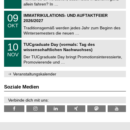
e
9
allein fahren? In …
m
.
n
2
T
i
0
09
IMMATRIKULATIONS- UND AUFTAKTFEIER
0
U
t
9
2
2026/2027
C
z
.
6
OKT
h
1
Traditionsgemäß werden jedes Jahr zum Beginn des
e
0
Wintersemesters die neuen …
m
.
n
2
Z
i
1
10
TUCgraduate Day (vormals: Tag des
0
e
t
0
2
wissenschaftlichen Nachwuchses)
n
z
.
6
NOV
t
1
Der TUCgraduate Day bringt Promotionsinteressierte,
r
1
Promovierende und …
u
.
m
2
f
0
Veranstaltungskalender
ü
2
r
6
d
Soziale Medien
e
n
w
Verbinde dich mit uns:
i
s
s
e
n
s
c