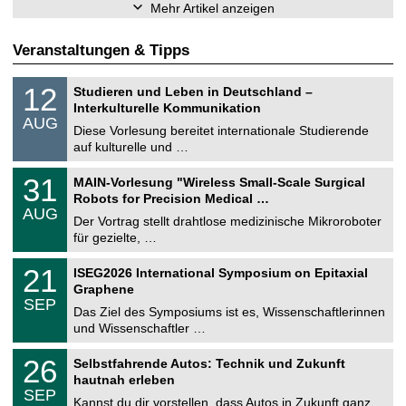
Mehr Artikel anzeigen
Veranstaltungen & Tipps
S
1
12
Studieren und Leben in Deutschland –
o
2
Interkulturelle Kommunikation
n
.
AUG
s
0
Diese Vorlesung bereitet internationale Studierende
t
8
auf kulturelle und …
i
.
g
2
T
e
3
31
MAIN-Vorlesung "Wireless Small-Scale Surgical
0
U
1
2
Robots for Precision Medical …
C
.
6
AUG
h
0
Der Vortrag stellt drahtlose medizinische Mikroroboter
e
8
für gezielte, …
m
.
n
2
T
i
2
21
ISEG2026 International Symposium on Epitaxial
0
U
t
1
2
Graphene
C
z
.
6
SEP
h
0
Das Ziel des Symposiums ist es, Wissenschaftlerinnen
e
9
und Wissenschaftler …
m
.
n
2
T
i
2
26
Selbstfahrende Autos: Technik und Zukunft
0
U
t
6
2
hautnah erleben
C
z
.
6
SEP
h
0
Kannst du dir vorstellen, dass Autos in Zukunft ganz