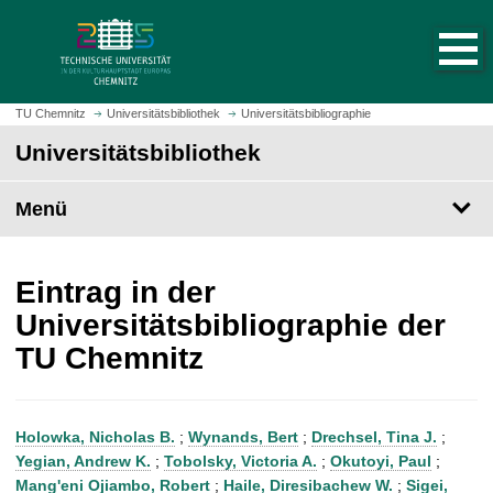
S
S
t
p
a
r
r
i
t
n
TU Chemnitz
Universitätsbibliothek
Universitätsbibliographie
s
g
Universitätsbibliothek
e
e
i
z
t
Menü
u
e
m
a
H
u
a
Eintrag in der
f
u
Universitätsbibliographie der
r
p
TU Chemnitz
u
t
f
i
e
n
n
h
Holowka, Nicholas B.
;
Wynands, Bert
;
Drechsel, Tina J.
;
a
Yegian, Andrew K.
;
Tobolsky, Victoria A.
;
Okutoyi, Paul
;
l
Mang'eni Ojiambo, Robert
;
Haile, Diresibachew W.
;
Sigei,