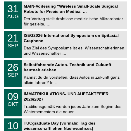
T
3
31
MAIN-Vorlesung "Wireless Small-Scale Surgical
U
1
Robots for Precision Medical …
C
.
AUG
h
0
Der Vortrag stellt drahtlose medizinische Mikroroboter
e
8
für gezielte, …
m
.
n
2
T
i
2
21
ISEG2026 International Symposium on Epitaxial
0
U
t
1
2
Graphene
C
z
.
6
SEP
h
0
Das Ziel des Symposiums ist es, Wissenschaftlerinnen
e
9
und Wissenschaftler …
m
.
n
2
T
i
2
26
Selbstfahrende Autos: Technik und Zukunft
0
U
t
6
2
hautnah erleben
C
z
.
6
SEP
h
0
Kannst du dir vorstellen, dass Autos in Zukunft ganz
e
9
allein fahren? In …
m
.
n
2
T
i
0
09
IMMATRIKULATIONS- UND AUFTAKTFEIER
0
U
t
9
2
2026/2027
C
z
.
6
OKT
h
1
Traditionsgemäß werden jedes Jahr zum Beginn des
e
0
Wintersemesters die neuen …
m
.
n
2
Z
i
1
10
TUCgraduate Day (vormals: Tag des
0
e
t
0
2
wissenschaftlichen Nachwuchses)
n
z
.