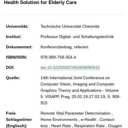
Health Solution for Elderly Care
t
Universität:
Technische Universität Chemnitz
Institut:
Professur Digital- und Schaltungstechnik
Dokumentart:
Konferenzbeitrag, referiert
ISBN/ISSN:
978-989-758-354-4
DOI:
doi:10.5220/0007682809080915
Quelle:
14th International Joint Conference on
Computer Vision, Imaging and Computer
Graphics Theory and Applications - Volume
5: VISAPP, Prag, 25.02.19-27.02.19, S. 908-
915
Freie
Remote Vital Parameter Determination ,
Schlagwörter
Home Environments , e-Health , Contact-
(Englisch):
less , Heart Rate , Respiration Rate , Oxygen