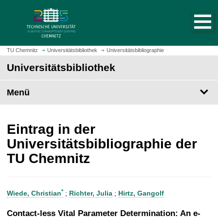
S
S
t
p
a
r
r
i
t
n
TU Chemnitz
Universitätsbibliothek
Universitätsbibliographie
s
g
Universitätsbibliothek
e
e
i
z
t
Menü
u
e
m
a
H
u
a
Eintrag in der
f
u
Universitätsbibliographie der
r
p
TU Chemnitz
u
t
f
i
e
n
n
h
*
Wiede, Christian
;
Richter, Julia
;
Hirtz, Gangolf
a
l
Contact-less Vital Parameter Determination: An e-