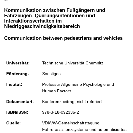
t
Kommunikation zwischen Fußgängern und
Fahrzeugen. Querungsintentionen und
Interaktionsverhalten im
Niedriggeschwindigkeitsbereich
Communication between pedestrians and vehicles
Universität:
Technische Universität Chemnitz
Förderung:
Sonstiges
Institut:
Professur Allgemeine Psychologie und
Human Factors
Dokumentart:
Konferenzbeitrag, nicht referiert
ISBN/ISSN:
978-3-18-092335-2
Quelle:
VDI/VW-Gemeinschaftstagung
Fahrerassistenzsysteme und automatisiertes