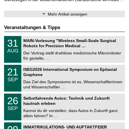
Mehr Artikel anzeigen
Veranstaltungen & Tipps
T
3
31
MAIN-Vorlesung "Wireless Small-Scale Surgical
U
1
Robots for Precision Medical …
C
.
AUG
h
0
Der Vortrag stellt drahtlose medizinische Mikroroboter
e
8
für gezielte, …
m
.
n
2
T
i
2
21
ISEG2026 International Symposium on Epitaxial
0
U
t
1
2
Graphene
C
z
.
6
SEP
h
0
Das Ziel des Symposiums ist es, Wissenschaftlerinnen
e
9
und Wissenschaftler …
m
.
n
2
T
i
2
26
Selbstfahrende Autos: Technik und Zukunft
0
U
t
6
2
hautnah erleben
C
z
.
6
SEP
h
0
Kannst du dir vorstellen, dass Autos in Zukunft ganz
e
9
allein fahren? In …
m
.
n
2
T
i
0
IMMATRIKULATIONS- UND AUFTAKTFEIER
0
U