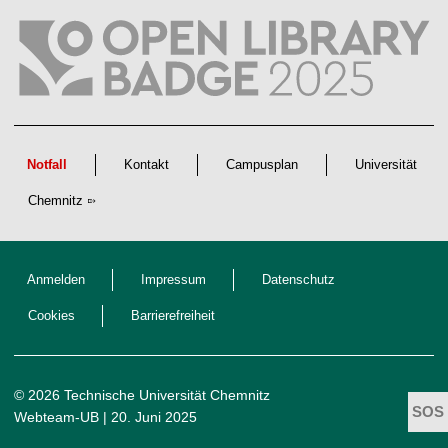
l
i
c
h
e
n
N
a
c
h
w
Notfall
Kontakt
Campusplan
Universität
u
c
Chemnitz
h
s
Anmelden
Impressum
Datenschutz
Cookies
Barrierefreiheit
© 2026 Technische Universität Chemnitz
Webteam-UB
| 20. Juni 2025