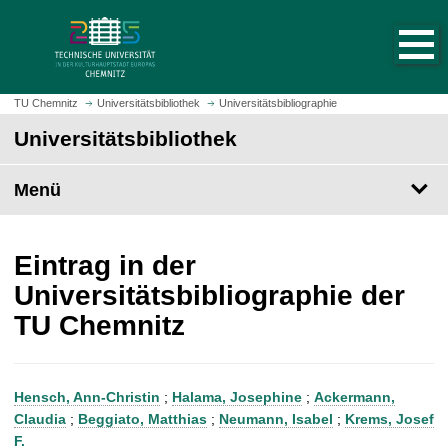
S
S
t
p
a
r
r
i
t
n
TU Chemnitz
Universitätsbibliothek
Universitätsbibliographie
s
g
Universitätsbibliothek
e
e
i
z
t
Menü
u
e
m
a
H
u
a
Eintrag in der
f
u
Universitätsbibliographie der
r
p
TU Chemnitz
u
t
f
i
e
n
n
h
Hensch, Ann-Christin
;
Halama, Josephine
;
Ackermann,
a
Claudia
;
Beggiato, Matthias
;
Neumann, Isabel
;
Krems, Josef
l
F.