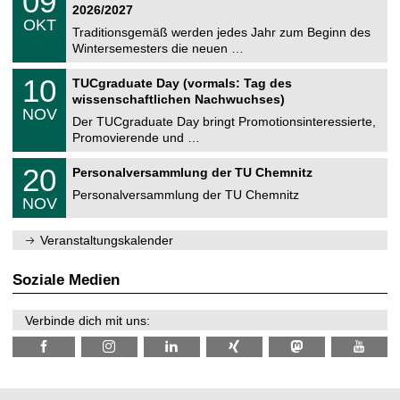
09
t
9
2
2026/2027
C
z
.
6
OKT
h
1
Traditionsgemäß werden jedes Jahr zum Beginn des
e
0
Wintersemesters die neuen …
m
.
n
2
Z
i
1
10
TUCgraduate Day (vormals: Tag des
0
e
t
0
2
wissenschaftlichen Nachwuchses)
n
z
.
6
NOV
t
1
Der TUCgraduate Day bringt Promotionsinteressierte,
r
1
Promovierende und …
u
.
m
2
T
f
2
20
Personalversammlung der TU Chemnitz
0
U
ü
0
2
C
r
Personalversammlung der TU Chemnitz
.
6
NOV
h
d
1
e
e
1
m
n
.
Veranstaltungskalender
n
w
2
i
i
0
t
s
2
Soziale Medien
z
s
6
e
n
Verbinde dich mit uns:
s
c
h
a
f
t