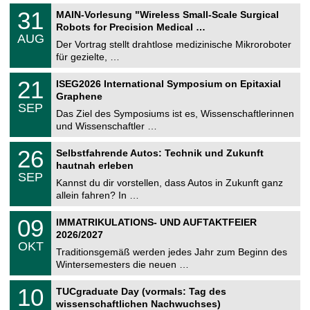
T
3
31
MAIN-Vorlesung "Wireless Small-Scale Surgical
U
1
Robots for Precision Medical …
C
.
AUG
h
0
Der Vortrag stellt drahtlose medizinische Mikroroboter
e
8
für gezielte, …
m
.
n
2
T
i
2
21
ISEG2026 International Symposium on Epitaxial
0
U
t
1
2
Graphene
C
z
.
6
SEP
h
0
Das Ziel des Symposiums ist es, Wissenschaftlerinnen
e
9
und Wissenschaftler …
m
.
n
2
T
i
2
26
Selbstfahrende Autos: Technik und Zukunft
0
U
t
6
2
hautnah erleben
C
z
.
6
SEP
h
0
Kannst du dir vorstellen, dass Autos in Zukunft ganz
e
9
allein fahren? In …
m
.
n
2
T
i
0
09
IMMATRIKULATIONS- UND AUFTAKTFEIER
0
U
t
9
2
2026/2027
C
z
.
6
OKT
h
1
Traditionsgemäß werden jedes Jahr zum Beginn des
e
0
Wintersemesters die neuen …
m
.
n
2
Z
i
1
10
TUCgraduate Day (vormals: Tag des
0
e
t
0
2
wissenschaftlichen Nachwuchses)
n
z
.