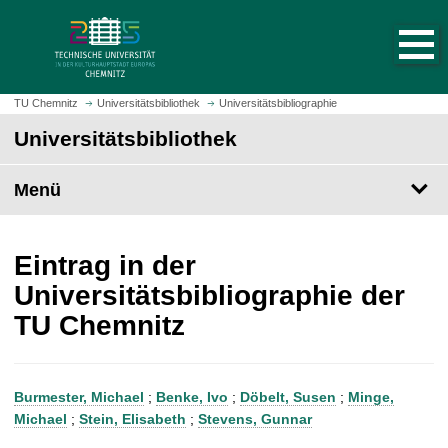
S
S
t
p
a
r
r
i
t
n
TU Chemnitz
Universitätsbibliothek
Universitätsbibliographie
s
g
Universitätsbibliothek
e
e
i
z
t
Menü
u
e
m
a
H
u
a
Eintrag in der
f
u
Universitätsbibliographie der
r
p
TU Chemnitz
u
t
f
i
e
n
n
h
Burmester, Michael
;
Benke, Ivo
;
Döbelt, Susen
;
Minge,
a
Michael
;
Stein, Elisabeth
;
Stevens, Gunnar
l