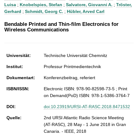
t
Luisa
;
Knobelspies, Stefan
;
Salvatore, Giovanni A.
;
Tröster,
Gerhard
;
Schmidt, Georg C.
;
Hübler, Arved Carl
Bendable Printed and Thin-film Electronics for
Wireless Communications
Universität:
Technische Universität Chemnitz
Institut:
Professur Printmedientechnik
Dokumentart:
Konferenzbeitrag, referiert
ISBN/ISSN:
Electronic ISBN: 978-90-82598-73-5 ; Print
on Demand(PoD) ISBN: 978-1-5386-3764-7
DOI:
doi:10.23919/URSI-AT-RASC.2018.8471532
Quelle:
2nd URSI Atlantic Radio Science Meeting
(AT-RASC), 28 May - 1 June 2018 in Gran
Canaria. - IEEE, 2018