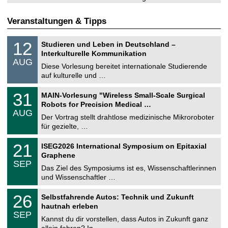
Veranstaltungen & Tipps
S
1
12
Studieren und Leben in Deutschland –
o
2
Interkulturelle Kommunikation
n
.
AUG
s
0
Diese Vorlesung bereitet internationale Studierende
t
8
auf kulturelle und …
i
.
g
2
T
e
3
31
MAIN-Vorlesung "Wireless Small-Scale Surgical
0
U
1
2
Robots for Precision Medical …
C
.
6
AUG
h
0
Der Vortrag stellt drahtlose medizinische Mikroroboter
e
8
für gezielte, …
m
.
n
2
T
i
2
21
ISEG2026 International Symposium on Epitaxial
0
U
t
1
2
Graphene
C
z
.
6
SEP
h
0
Das Ziel des Symposiums ist es, Wissenschaftlerinnen
e
9
und Wissenschaftler …
m
.
n
2
T
i
2
26
Selbstfahrende Autos: Technik und Zukunft
0
U
t
6
2
hautnah erleben
C
z
.
6
SEP
h
0
Kannst du dir vorstellen, dass Autos in Zukunft ganz
e
9
allein fahren? In …