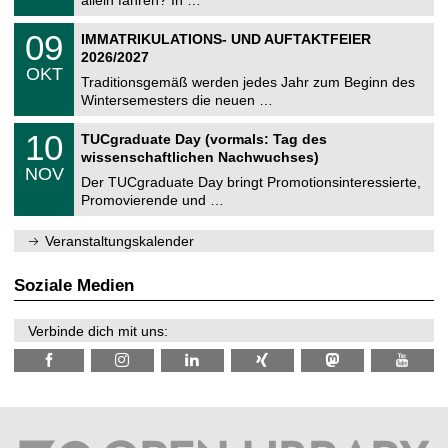
m
.
n
2
T
i
0
09
IMMATRIKULATIONS- UND AUFTAKTFEIER
0
U
t
9
2
2026/2027
C
z
.
6
OKT
h
1
Traditionsgemäß werden jedes Jahr zum Beginn des
e
0
Wintersemesters die neuen …
m
.
n
2
Z
i
1
10
TUCgraduate Day (vormals: Tag des
0
e
t
0
2
wissenschaftlichen Nachwuchses)
n
z
.
6
NOV
t
1
Der TUCgraduate Day bringt Promotionsinteressierte,
r
1
Promovierende und …
u
.
m
2
f
0
Veranstaltungskalender
ü
2
r
6
d
Soziale Medien
e
n
w
Verbinde dich mit uns:
i
s
s
e
n
s
c
h