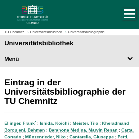
S
S
t
p
a
r
r
i
t
n
TU Chemnitz
Universitätsbibliothek
Universitätsbibliographie
s
g
Universitätsbibliothek
e
e
i
z
t
Menü
u
e
m
a
H
u
a
Eintrag in der
f
u
Universitätsbibliographie der
r
p
TU Chemnitz
u
t
f
i
e
n
n
h
*
Ellinger, Frank
;
Ishida, Koichi
;
Meister, Tilo
;
Kheradmand
a
Boroujeni, Bahman
;
Barahona Medina, Marvin Renan
;
Carta,
l
Corrado
;
Münzenrieder, Niko
;
Cantarella, Giuseppe
;
Petti,