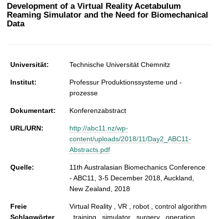
t
Development of a Virtual Reality Acetabulum
Reaming Simulator and the Need for Biomechanical
Data
Universität:
Technische Universität Chemnitz
Institut:
Professur Produktionssysteme und -
prozesse
Dokumentart:
Konferenzabstract
URL/URN:
http://abc11.nz/wp-
content/uploads/2018/11/Day2_ABC11-
Abstracts.pdf
Quelle:
11th Australasian Biomechanics Conference
- ABC11, 3-5 December 2018, Auckland,
New Zealand, 2018
Freie
Virtual Reality , VR , robot , control algorithm
Schlagwörter
, training , simulator , surgery , operation