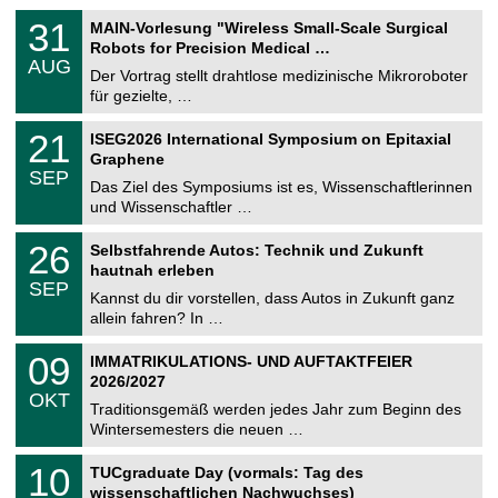
T
3
31
MAIN-Vorlesung "Wireless Small-Scale Surgical
U
1
Robots for Precision Medical …
C
.
AUG
h
0
Der Vortrag stellt drahtlose medizinische Mikroroboter
e
8
für gezielte, …
m
.
n
2
T
i
2
21
ISEG2026 International Symposium on Epitaxial
0
U
t
1
2
Graphene
C
z
.
6
SEP
h
0
Das Ziel des Symposiums ist es, Wissenschaftlerinnen
e
9
und Wissenschaftler …
m
.
n
2
T
i
2
26
Selbstfahrende Autos: Technik und Zukunft
0
U
t
6
2
hautnah erleben
C
z
.
6
SEP
h
0
Kannst du dir vorstellen, dass Autos in Zukunft ganz
e
9
allein fahren? In …
m
.
n
2
T
i
0
09
IMMATRIKULATIONS- UND AUFTAKTFEIER
0
U
t
9
2
2026/2027
C
z
.
6
OKT
h
1
Traditionsgemäß werden jedes Jahr zum Beginn des
e
0
Wintersemesters die neuen …
m
.
n
2
Z
i
1
10
TUCgraduate Day (vormals: Tag des
0
e
t
0
2
wissenschaftlichen Nachwuchses)
n