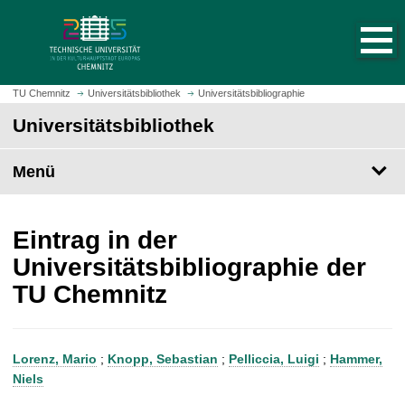
S
S
t
p
a
r
r
i
t
n
TU Chemnitz
Universitätsbibliothek
Universitätsbibliographie
s
g
Universitätsbibliothek
e
e
i
z
t
Menü
u
e
m
a
H
u
a
Eintrag in der
f
u
Universitätsbibliographie der
r
p
TU Chemnitz
u
t
f
i
e
n
n
h
Lorenz, Mario
;
Knopp, Sebastian
;
Pelliccia, Luigi
;
Hammer,
a
Niels
l