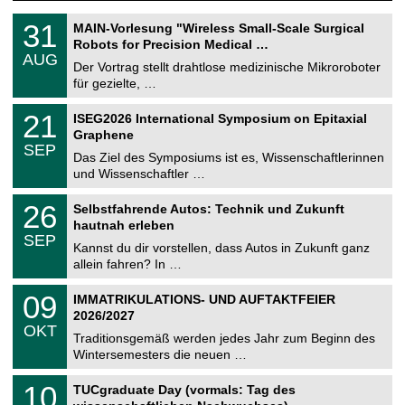
T
3
31
MAIN-Vorlesung "Wireless Small-Scale Surgical
U
1
Robots for Precision Medical …
C
.
AUG
h
0
Der Vortrag stellt drahtlose medizinische Mikroroboter
e
8
für gezielte, …
m
.
n
2
T
i
2
21
ISEG2026 International Symposium on Epitaxial
0
U
t
1
2
Graphene
C
z
.
6
SEP
h
0
Das Ziel des Symposiums ist es, Wissenschaftlerinnen
e
9
und Wissenschaftler …
m
.
n
2
T
i
2
26
Selbstfahrende Autos: Technik und Zukunft
0
U
t
6
2
hautnah erleben
C
z
.
6
SEP
h
0
Kannst du dir vorstellen, dass Autos in Zukunft ganz
e
9
allein fahren? In …
m
.
n
2
T
i
0
09
IMMATRIKULATIONS- UND AUFTAKTFEIER
0
U
t
9
2
2026/2027
C
z
.
6
OKT
h
1
Traditionsgemäß werden jedes Jahr zum Beginn des
e
0
Wintersemesters die neuen …
m
.
n
2
Z
i
1
10
TUCgraduate Day (vormals: Tag des
0
e
t
0
2