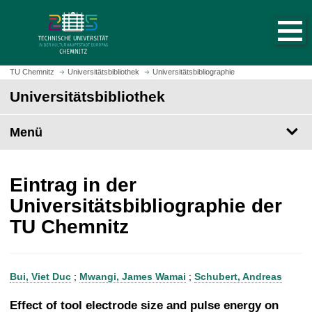
S
S
t
p
a
r
r
i
t
n
TU Chemnitz
Universitätsbibliothek
Universitätsbibliographie
s
g
Universitätsbibliothek
e
e
i
z
t
Menü
u
e
m
a
H
u
a
Eintrag in der
f
u
Universitätsbibliographie der
r
p
TU Chemnitz
u
t
f
i
e
n
n
h
Bui, Viet Duc
;
Mwangi, James Wamai
;
Schubert, Andreas
a
l
Effect of tool electrode size and pulse energy on