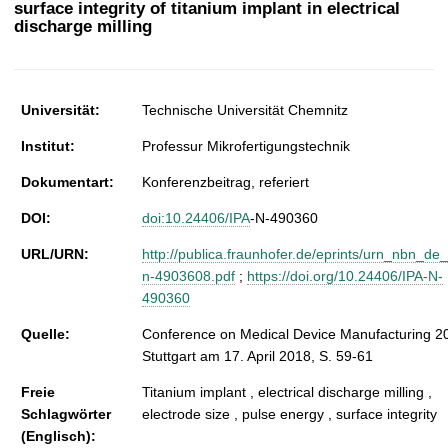
surface integrity of titanium implant in electrical
t
discharge milling
Universität:
Technische Universität Chemnitz
Institut:
Professur Mikrofertigungstechnik
Dokumentart:
Konferenzbeitrag, referiert
DOI:
doi:10.24406/IPA
‐N‐490360
URL/URN:
http://publica.fraunhofer.de/eprints/urn_nbn_de
n-4903608.pdf
;
https://doi.org/10.24406/IPA‐N‐
490360
Quelle:
Conference on Medical Device Manufacturing 20
Stuttgart am 17. April 2018, S. 59-61
Freie
Titanium implant , electrical discharge milling ,
Schlagwörter
electrode size , pulse energy , surface integrity
(Englisch):