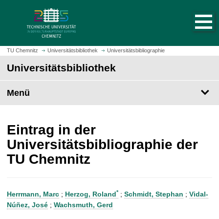
S
S
t
p
a
r
r
i
t
n
TU Chemnitz
Universitätsbibliothek
Universitätsbibliographie
s
g
Universitätsbibliothek
e
e
i
z
t
Menü
u
e
m
a
H
u
a
Eintrag in der
f
u
Universitätsbibliographie der
r
p
TU Chemnitz
u
t
f
i
e
n
n
h
*
Herrmann, Marc
;
Herzog, Roland
;
Schmidt, Stephan
;
Vidal-
a
Núñez, José
;
Wachsmuth, Gerd
l