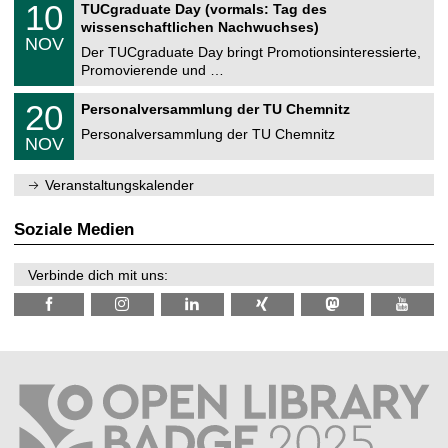
i
1
10
TUCgraduate Day (vormals: Tag des
0
e
t
0
2
wissenschaftlichen Nachwuchses)
n
z
.
6
NOV
t
1
Der TUCgraduate Day bringt Promotionsinteressierte,
r
1
Promovierende und …
u
.
m
2
T
f
2
20
Personalversammlung der TU Chemnitz
0
U
ü
0
2
C
r
Personalversammlung der TU Chemnitz
.
6
NOV
h
d
1
e
e
1
m
n
.
Veranstaltungskalender
n
w
2
i
i
0
t
s
2
Soziale Medien
z
s
6
e
n
Verbinde dich mit uns:
s
c
h
a
f
t
l
i
c
h
e