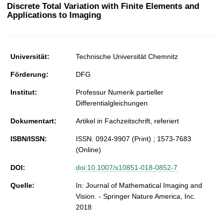
t
Discrete Total Variation with Finite Elements and
Applications to Imaging
Universität:
Technische Universität Chemnitz
Förderung:
DFG
Institut:
Professur Numerik partieller
Differentialgleichungen
Dokumentart:
Artikel in Fachzeitschrift, referiert
ISBN/ISSN:
ISSN: 0924-9907 (Print) ; 1573-7683
(Online)
DOI:
doi:10.1007/s10851-018-0852-7
Quelle:
In: Journal of Mathematical Imaging and
Vision. - Springer Nature America, Inc.
2018