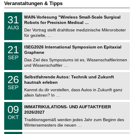
Veranstaltungen & Tipps
T
3
31
MAIN-Vorlesung "Wireless Small-Scale Surgical
U
1
Robots for Precision Medical …
C
.
AUG
h
0
Der Vortrag stellt drahtlose medizinische Mikroroboter
e
8
für gezielte, …
m
.
n
2
T
i
2
21
ISEG2026 International Symposium on Epitaxial
0
U
t
1
2
Graphene
C
z
.
6
SEP
h
0
Das Ziel des Symposiums ist es, Wissenschaftlerinnen
e
9
und Wissenschaftler …
m
.
n
2
T
i
2
26
Selbstfahrende Autos: Technik und Zukunft
0
U
t
6
2
hautnah erleben
C
z
.
6
SEP
h
0
Kannst du dir vorstellen, dass Autos in Zukunft ganz
e
9
allein fahren? In …
m
.
n
2
T
i
0
09
IMMATRIKULATIONS- UND AUFTAKTFEIER
0
U
t
9
2
2026/2027
C
z
.
6
OKT
h
1
Traditionsgemäß werden jedes Jahr zum Beginn des
e
0
Wintersemesters die neuen …
m
.
n
2
Z