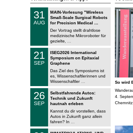
T
3
31
MAIN-Vorlesung "Wireless
U
1
Small-Scale Surgical Robots
C
.
AUG
h
for Precision Medical …
0
e
8
Der Vortrag stellt drahtlose
m
.
medizinische Mikroroboter für
n
2
i
gezielte, …
0
t
2
z
T
6
2
21
ISEG2026 International
U
1
Symposium on Epitaxial
C
.
SEP
h
Graphene
0
e
9
Das Ziel des Symposiums ist
m
.
es, Wissenschaftlerinnen und
n
2
i
Wissenschaftler …
So wird 
0
t
2
z
T
Wanderaus
6
2
26
Selbstfahrende Autos:
U
6
4. Septem
Technik und Zukunft
C
.
SEP
Chemnitz
h
hautnah erleben
0
e
9
Kannst du dir vorstellen, dass
m
.
Autos in Zukunft ganz allein
n
2
i
fahren? In …
0
t
2
z
T
6
0