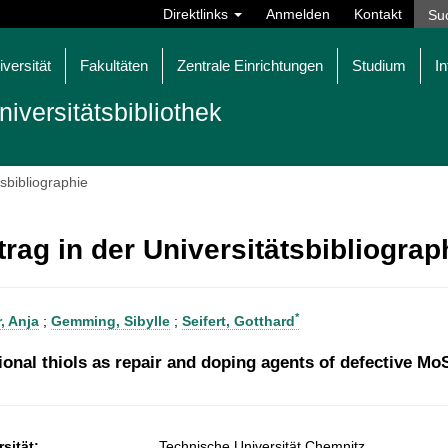
Direktlinks
Anmelden
Kontakt
iversität
Fakultäten
Zentrale Einrichtungen
Studium
In
niversitätsbibliothek
tsbibliographie
trag in der Universitätsbibliogra
*
, Anja
;
Gemming, Sibylle
;
Seifert, Gotthard
ional thiols as repair and doping agents of defective M
sität:
Technische Universität Chemnitz