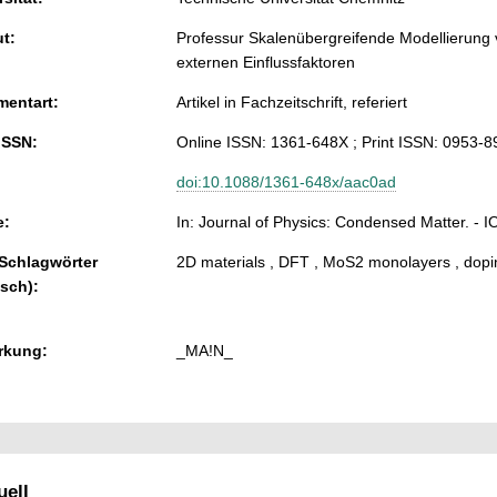
ut:
Professur Skalenübergreifende Modellierung 
externen Einflussfaktoren
entart:
Artikel in Fachzeitschrift, referiert
ISSN:
Online ISSN: 1361-648X ; Print ISSN: 0953-8
doi:10.1088/1361-648x/aac0ad
e:
In: Journal of Physics: Condensed Matter. - I
 Schlagwörter
2D materials , DFT , MoS2 monolayers , dopin
isch):
rkung:
_MA!N_
ell