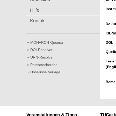
t
Instit
Hilfe
Kontakt
Dokum
ISBN/
MONARCH-Qucosa
DOI:
DOI-Resolver
Quell
URN-Resolver
Freie
Patentrecherche
(Engl
Unseriöse Verlage
Beme
Veranstaltungen & Tipps
TUCaktu