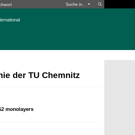
Suchen
Suche in…
ternational
phie der TU Chemnitz
oS2 monolayers