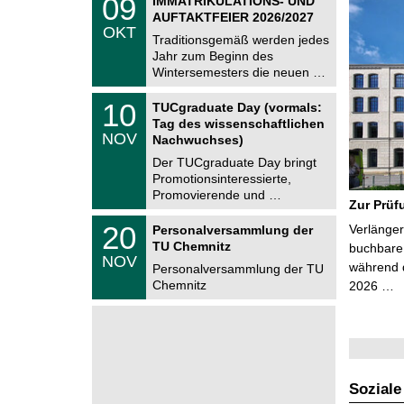
09
IMMATRIKULATIONS- UND
U
9
AUFTAKTFEIER 2026/2027
C
.
OKT
h
1
Traditionsgemäß werden jedes
e
0
Jahr zum Beginn des
m
.
Wintersemesters die neuen …
n
2
i
0
Z
t
1
10
2
TUCgraduate Day (vormals:
e
z
0
6
Tag des wissenschaftlichen
n
.
NOV
t
Nachwuchses)
1
r
1
Der TUCgraduate Day bringt
u
.
Promotionsinteressierte,
m
2
f
Promovierende und …
0
Zur Prüf
ü
2
r
T
6
2
20
Verlänger
Personalversammlung der
d
U
0
TU Chemnitz
e
C
buchbare 
.
NOV
n
h
während d
1
Personalversammlung der TU
w
e
1
Chemnitz
2026 …
i
m
.
s
n
2
s
i
0
e
t
2
n
z
6
s
c
h
Soziale
a