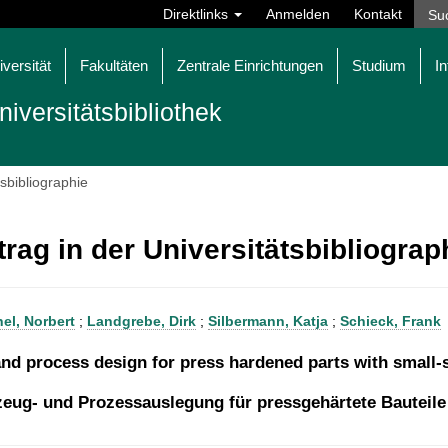
Direktlinks
Anmelden
Kontakt
iversität
Fakultäten
Zentrale Einrichtungen
Studium
In
niversitätsbibliothek
tsbibliographie
trag in der Universitätsbibliogra
hel, Norbert
;
Landgrebe, Dirk
;
Silbermann, Katja
;
Schieck, Frank
and process design for press hardened parts with small-s
eug- und Prozessauslegung für pressgehärtete Bauteile 