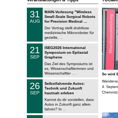
T
3
31
MAIN-Vorlesung "Wireless
U
1
Small-Scale Surgical Robots
C
.
AUG
h
for Precision Medical …
0
e
8
Der Vortrag stellt drahtlose
m
.
medizinische Mikroroboter für
n
2
i
gezielte, …
0
t
2
z
T
6
2
21
ISEG2026 International
U
1
Symposium on Epitaxial
C
.
SEP
h
Graphene
0
e
9
Das Ziel des Symposiums ist
m
.
es, Wissenschaftlerinnen und
n
2
i
Wissenschaftler …
So wird 
0
t
2
z
T
Wanderaus
6
2
26
Selbstfahrende Autos:
U
6
4. Septem
Technik und Zukunft
C
.
SEP
Chemnitz
h
hautnah erleben
0
e
9
Kannst du dir vorstellen, dass
m
.
Autos in Zukunft ganz allein
n
2
i
fahren? In …
0
t
2
z
T