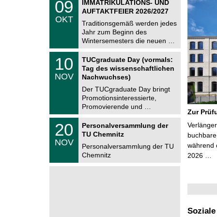
6
0
09
IMMATRIKULATIONS- UND
U
9
AUFTAKTFEIER 2026/2027
C
.
OKT
h
1
Traditionsgemäß werden jedes
e
0
Jahr zum Beginn des
m
.
Wintersemesters die neuen …
n
2
i
0
Z
t
1
10
2
TUCgraduate Day (vormals:
e
z
0
6
Tag des wissenschaftlichen
n
.
NOV
t
Nachwuchses)
1
r
1
Der TUCgraduate Day bringt
u
.
Promotionsinteressierte,
m
2
f
Promovierende und …
0
Zur Prüf
ü
2
r
T
6
2
20
Verlänger
Personalversammlung der
d
U
0
TU Chemnitz
e
C
buchbare 
.
NOV
n
h
während d
1
Personalversammlung der TU
w
e
1
Chemnitz
2026 …
i
m
.
s
n
2
s
i
0
e
t
2
n
z
6
s
c
h
Soziale
a