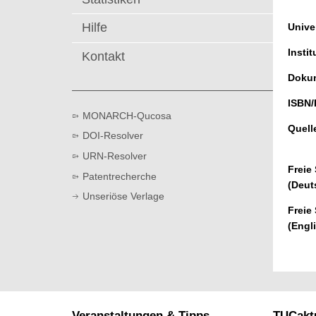
t
Hilfe
Univer
Instit
Kontakt
Dokum
ISBN/
MONARCH-Qucosa
Quell
DOI-Resolver
URN-Resolver
Freie
Patentrecherche
(Deut
Unseriöse Verlage
Freie
(Engl
Veranstaltungen & Tipps
TUCaktu