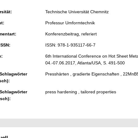
sität:
Technische Universität Chemnitz
ut:
Professur Umformtechnik
entart:
Konferenzbeitrag, referiert
ISSN:
ISSN: 978-1-935117-66-7
e:
6th International Conference on Hot Sheet Met
04.-07.06.2017, Atlanta/USA, S. 491-500
 Schlagwörter
Presshärten , gradierte Eigenschaften , 22MnB
sch):
 Schlagwörter
press hardening , tailored properties
isch):
ell