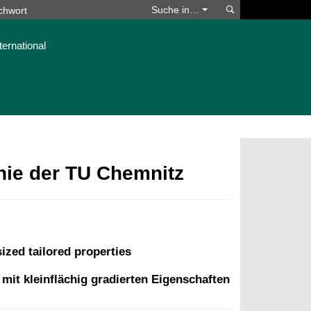
Suchen
Suche in…
ternational
phie der TU Chemnitz
ized tailored properties
mit kleinflächig gradierten Eigenschaften