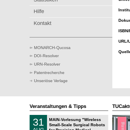
t
Instit
Hilfe
Dokum
Kontakt
ISBN/
URL/
MONARCH-Qucosa
Quell
DOI-Resolver
URN-Resolver
Patentrecherche
Unseriöse Verlage
Veranstaltungen & Tipps
TUCaktu
T
3
31
MAIN-Vorlesung "Wireless
U
1
Small-Scale Surgical Robots
C
.
AUG
h
for Precision Medical …