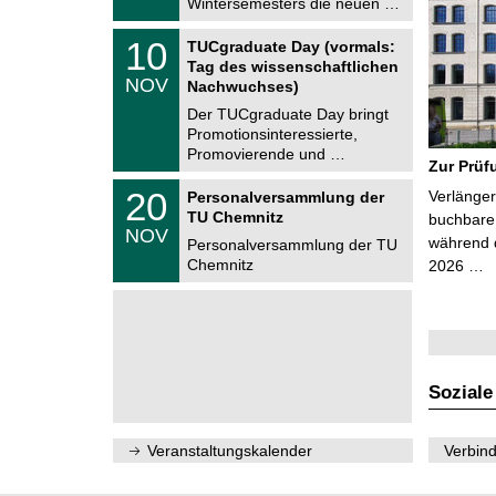
Wintersemesters die neuen …
n
2
i
0
Z
t
1
10
2
TUCgraduate Day (vormals:
e
z
0
6
Tag des wissenschaftlichen
n
.
NOV
t
Nachwuchses)
1
r
1
Der TUCgraduate Day bringt
u
.
Promotionsinteressierte,
m
2
f
Promovierende und …
0
Zur Prüf
ü
2
r
T
6
2
20
Verlänger
Personalversammlung der
d
U
0
TU Chemnitz
e
C
buchbare 
.
NOV
n
h
während d
1
Personalversammlung der TU
w
e
1
Chemnitz
2026 …
i
m
.
s
n
2
s
i
0
e
t
2
n
z
6
s
c
h
Soziale
a
f
t
l
Veranstaltungskalender
Verbind
i
c