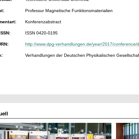
ut:
Professur Magnetische Funktionsmaterialien
entart:
Konferenzabstract
ISSN:
ISSN 0420-0195
URN:
http://www.dpg-verhandlungen.de/year/2017/conference/dr
e:
Verhandlungen der Deutschen Physikalischen Gesellschaf
ell