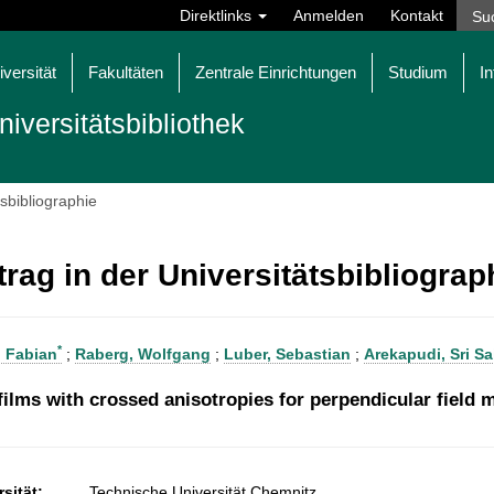
Direktlinks
Anmelden
Kontakt
iversität
Fakultäten
Zentrale Einrichtungen
Studium
In
niversitätsbibliothek
tsbibliographie
trag in der Universitätsbibliogra
*
 Fabian
;
Raberg, Wolfgang
;
Luber, Sebastian
;
Arekapudi, Sri S
ilms with crossed anisotropies for perpendicular field
sität:
Technische Universität Chemnitz