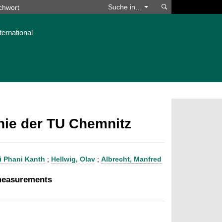
Suchen
Suche in…
ternational
phie der TU Chemnitz
ai Phani Kanth
;
Hellwig, Olav
;
Albrecht, Manfred
 measurements