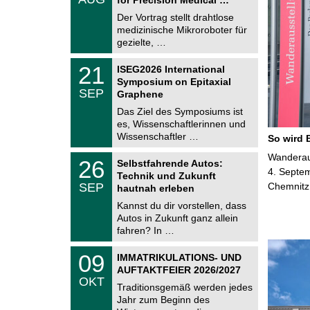
0
e
8
Der Vortrag stellt drahtlose
m
.
medizinische Mikroroboter für
n
2
i
gezielte, …
0
t
2
z
T
6
2
21
ISEG2026 International
U
1
Symposium on Epitaxial
C
.
SEP
h
Graphene
0
e
9
Das Ziel des Symposiums ist
m
.
es, Wissenschaftlerinnen und
n
2
i
Wissenschaftler …
So wird 
0
t
2
z
T
Wanderaus
6
2
26
Selbstfahrende Autos:
U
6
4. Septem
Technik und Zukunft
C
.
SEP
Chemnitz
h
hautnah erleben
0
e
9
Kannst du dir vorstellen, dass
m
.
Autos in Zukunft ganz allein
n
2
i
fahren? In …
0
t
2
z
T
6
0
09
IMMATRIKULATIONS- UND
U
9
AUFTAKTFEIER 2026/2027
C
.
OKT
h
1
Traditionsgemäß werden jedes
e
0
Jahr zum Beginn des
m
.