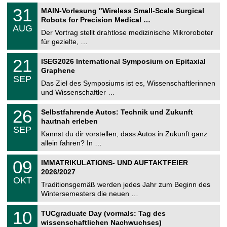
T
3
31
MAIN-Vorlesung "Wireless Small-Scale Surgical
U
1
Robots for Precision Medical …
C
.
AUG
h
0
Der Vortrag stellt drahtlose medizinische Mikroroboter
e
8
für gezielte, …
m
.
n
2
T
i
2
21
ISEG2026 International Symposium on Epitaxial
0
U
t
1
2
Graphene
C
z
.
6
SEP
h
0
Das Ziel des Symposiums ist es, Wissenschaftlerinnen
e
9
und Wissenschaftler …
m
.
n
2
T
i
2
26
Selbstfahrende Autos: Technik und Zukunft
0
U
t
6
2
hautnah erleben
C
z
.
6
SEP
h
0
Kannst du dir vorstellen, dass Autos in Zukunft ganz
e
9
allein fahren? In …
m
.
n
2
T
i
0
09
IMMATRIKULATIONS- UND AUFTAKTFEIER
0
U
t
9
2
2026/2027
C
z
.
6
OKT
h
1
Traditionsgemäß werden jedes Jahr zum Beginn des
e
0
Wintersemesters die neuen …
m
.
n
2
Z
i
1
10
TUCgraduate Day (vormals: Tag des
0
e
t
0
2
wissenschaftlichen Nachwuchses)
n
z
.