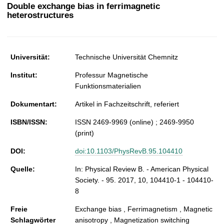
t
Double exchange bias in ferrimagnetic
heterostructures
Universität:
Technische Universität Chemnitz
Institut:
Professur Magnetische
Funktionsmaterialien
Dokumentart:
Artikel in Fachzeitschrift, referiert
ISBN/ISSN:
ISSN 2469-9969 (online) ; 2469-9950
(print)
DOI:
doi:10.1103/PhysRevB.95.104410
Quelle:
In: Physical Review B. - American Physical
Society. - 95. 2017, 10, 104410-1 - 104410-
8
Freie
Exchange bias , Ferrimagnetism , Magnetic
Schlagwörter
anisotropy , Magnetization switching