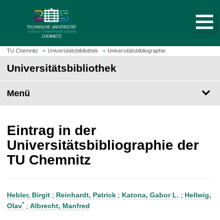
S
S
t
p
a
r
r
i
t
n
TU Chemnitz
Universitätsbibliothek
Universitätsbibliographie
s
g
Universitätsbibliothek
e
e
i
z
t
Menü
u
e
m
a
H
u
a
Eintrag in der
f
u
Universitätsbibliographie der
r
p
TU Chemnitz
u
t
f
i
e
n
n
h
Hebler, Birgit
;
Reinhardt, Patrick
;
Katona, Gabor L.
;
Hellwig,
a
*
Olav
;
Albrecht, Manfred
l