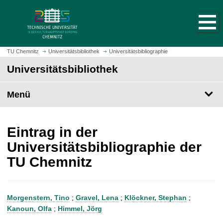
S
S
t
p
a
r
r
i
t
n
TU Chemnitz
Universitätsbibliothek
Universitätsbibliographie
s
g
Universitätsbibliothek
e
e
i
z
t
Menü
u
e
m
a
H
u
a
Eintrag in der
f
u
Universitätsbibliographie der
r
p
TU Chemnitz
u
t
f
i
e
n
n
h
Morgenstern, Tino
;
Gravel, Lena
;
Klöckner, Stephan
;
a
Kanoun, Olfa
;
Himmel, Jörg
l