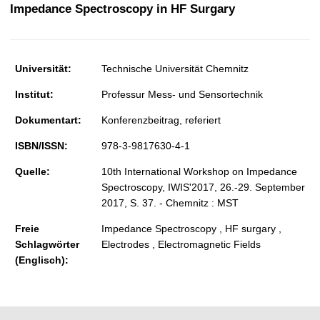
t
Impedance Spectroscopy in HF Surgary
Universität:
Technische Universität Chemnitz
Institut:
Professur Mess- und Sensortechnik
Dokumentart:
Konferenzbeitrag, referiert
ISBN/ISSN:
978-3-9817630-4-1
Quelle:
10th International Workshop on Impedance
Spectroscopy, IWIS'2017, 26.-29. September
2017, S. 37. - Chemnitz : MST
Freie
Impedance Spectroscopy , HF surgary ,
Schlagwörter
Electrodes , Electromagnetic Fields
(Englisch):