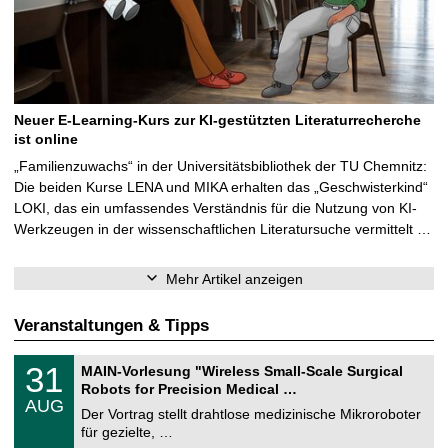
Neuer E-Learning-Kurs zur KI-gestützten Literaturrecherche
ist online
„Familienzuwachs“ in der Universitätsbibliothek der TU Chemnitz:
Die beiden Kurse LENA und MIKA erhalten das „Geschwisterkind“
LOKI, das ein umfassendes Verständnis für die Nutzung von KI-
Werkzeugen in der wissenschaftlichen Literatursuche vermittelt …
Mehr Artikel anzeigen
Veranstaltungen & Tipps
T
3
31
MAIN-Vorlesung "Wireless Small-Scale Surgical
U
1
Robots for Precision Medical …
C
.
AUG
h
0
Der Vortrag stellt drahtlose medizinische Mikroroboter
e
8
für gezielte, …
m
.