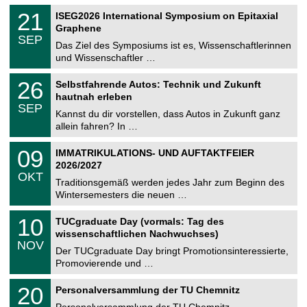
n
2
T
i
2
21
ISEG2026 International Symposium on Epitaxial
0
U
t
1
2
Graphene
C
z
.
6
SEP
h
0
Das Ziel des Symposiums ist es, Wissenschaftlerinnen
e
9
und Wissenschaftler …
m
.
n
2
T
i
2
26
Selbstfahrende Autos: Technik und Zukunft
0
U
t
6
2
hautnah erleben
C
z
.
6
SEP
h
0
Kannst du dir vorstellen, dass Autos in Zukunft ganz
e
9
allein fahren? In …
m
.
n
2
T
i
0
09
IMMATRIKULATIONS- UND AUFTAKTFEIER
0
U
t
9
2
2026/2027
C
z
.
6
OKT
h
1
Traditionsgemäß werden jedes Jahr zum Beginn des
e
0
Wintersemesters die neuen …
m
.
n
2
Z
i
1
10
TUCgraduate Day (vormals: Tag des
0
e
t
0
2
wissenschaftlichen Nachwuchses)
n
z
.
6
NOV
t
1
Der TUCgraduate Day bringt Promotionsinteressierte,
r
1
Promovierende und …
u
.
m
2
T
f
2
20
Personalversammlung der TU Chemnitz
0
U
ü
0
2
C
r
Personalversammlung der TU Chemnitz