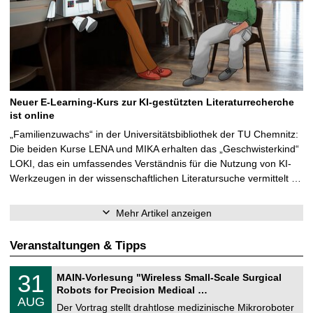
Neuer E-Learning-Kurs zur KI-gestützten Literaturrecherche
ist online
„Familienzuwachs“ in der Universitätsbibliothek der TU Chemnitz:
Die beiden Kurse LENA und MIKA erhalten das „Geschwisterkind“
LOKI, das ein umfassendes Verständnis für die Nutzung von KI-
Werkzeugen in der wissenschaftlichen Literatursuche vermittelt …
Mehr Artikel anzeigen
Veranstaltungen & Tipps
T
3
31
MAIN-Vorlesung "Wireless Small-Scale Surgical
U
1
Robots for Precision Medical …
C
.
AUG
h
0
Der Vortrag stellt drahtlose medizinische Mikroroboter
e