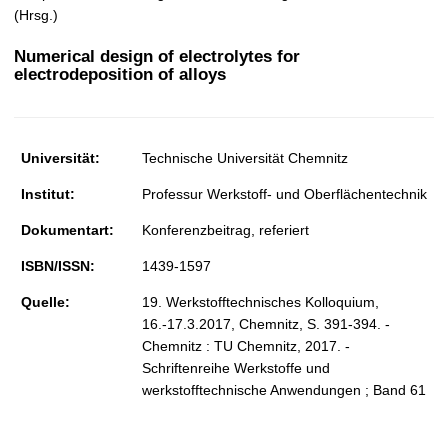
t
(Hrsg.)
Numerical design of electrolytes for
electrodeposition of alloys
Universität:
Technische Universität Chemnitz
Institut:
Professur Werkstoff- und Oberflächentechnik
Dokumentart:
Konferenzbeitrag, referiert
ISBN/ISSN:
1439-1597
Quelle:
19. Werkstofftechnisches Kolloquium,
16.-17.3.2017, Chemnitz, S. 391-394. -
Chemnitz : TU Chemnitz, 2017. -
Schriftenreihe Werkstoffe und
werkstofftechnische Anwendungen ; Band 61