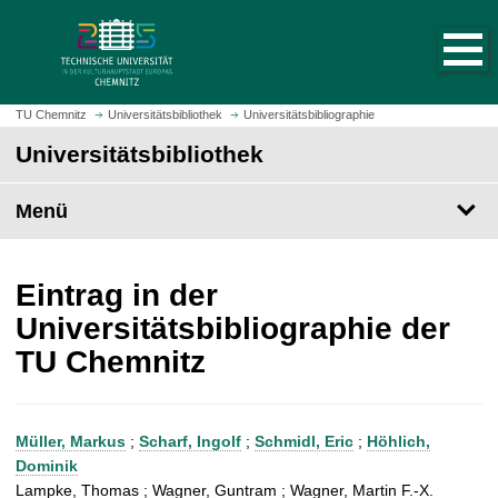
S
S
t
p
a
r
r
i
t
n
TU Chemnitz
Universitätsbibliothek
Universitätsbibliographie
s
g
Universitätsbibliothek
e
e
i
z
t
Menü
u
e
m
a
H
u
a
Eintrag in der
f
u
Universitätsbibliographie der
r
p
TU Chemnitz
u
t
f
i
e
n
n
h
Müller, Markus
;
Scharf, Ingolf
;
Schmidl, Eric
;
Höhlich,
a
Dominik
l
Lampke, Thomas ; Wagner, Guntram ; Wagner, Martin F.-X.