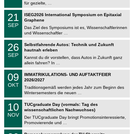
8
für gezielte, …
m
.
n
2
T
i
2
21
ISEG2026 International Symposium on Epitaxial
0
U
t
1
2
Graphene
C
z
.
6
SEP
h
0
Das Ziel des Symposiums ist es, Wissenschaftlerinnen
e
9
und Wissenschaftler …
m
.
n
2
T
i
2
26
Selbstfahrende Autos: Technik und Zukunft
0
U
t
6
2
hautnah erleben
C
z
.
6
SEP
h
0
Kannst du dir vorstellen, dass Autos in Zukunft ganz
e
9
allein fahren? In …
m
.
n
2
T
i
0
09
IMMATRIKULATIONS- UND AUFTAKTFEIER
0
U
t
9
2
2026/2027
C
z
.
6
OKT
h
1
Traditionsgemäß werden jedes Jahr zum Beginn des
e
0
Wintersemesters die neuen …
m
.
n
2
Z
i
1
10
TUCgraduate Day (vormals: Tag des
0
e
t
0
2
wissenschaftlichen Nachwuchses)
n
z
.
6
NOV
t
1
Der TUCgraduate Day bringt Promotionsinteressierte,
r
1
Promovierende und …
u
.
m
2
T
f
2