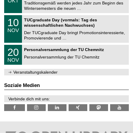
OKT
h
1
Traditionsgemäß werden jedes Jahr zum Beginn des
e
0
Wintersemesters die neuen …
m
.
n
2
Z
i
1
10
TUCgraduate Day (vormals: Tag des
0
e
t
0
2
wissenschaftlichen Nachwuchses)
n
z
.
6
NOV
t
1
Der TUCgraduate Day bringt Promotionsinteressierte,
r
1
Promovierende und …
u
.
m
2
T
f
2
20
Personalversammlung der TU Chemnitz
0
U
ü
0
2
C
r
Personalversammlung der TU Chemnitz
.
6
NOV
h
d
1
e
e
1
m
n
.
Veranstaltungskalender
n
w
2
i
i
0
t
s
2
Soziale Medien
z
s
6
e
n
Verbinde dich mit uns:
s
c
h
a
f
t
l
i