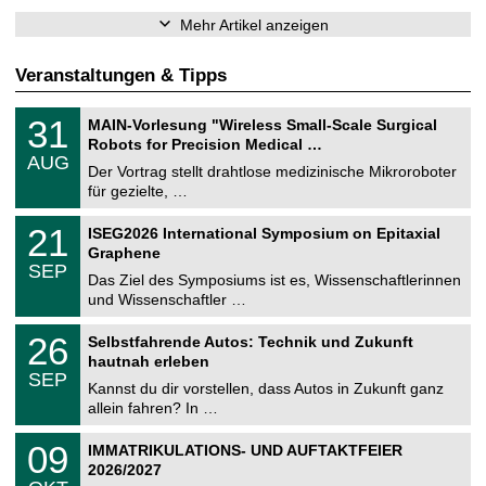
Mehr Artikel anzeigen
Veranstaltungen & Tipps
T
3
31
MAIN-Vorlesung "Wireless Small-Scale Surgical
U
1
Robots for Precision Medical …
C
.
AUG
h
0
Der Vortrag stellt drahtlose medizinische Mikroroboter
e
8
für gezielte, …
m
.
n
2
T
i
2
21
ISEG2026 International Symposium on Epitaxial
0
U
t
1
2
Graphene
C
z
.
6
SEP
h
0
Das Ziel des Symposiums ist es, Wissenschaftlerinnen
e
9
und Wissenschaftler …
m
.
n
2
T
i
2
26
Selbstfahrende Autos: Technik und Zukunft
0
U
t
6
2
hautnah erleben
C
z
.
6
SEP
h
0
Kannst du dir vorstellen, dass Autos in Zukunft ganz
e
9
allein fahren? In …
m
.
n
2
T
i
0
09
IMMATRIKULATIONS- UND AUFTAKTFEIER
0
U
t
9
2
2026/2027
C
z
.
6