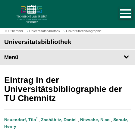
S
S
t
p
a
r
r
i
t
n
TU Chemnitz
Universitätsbibliothek
Universitätsbibliographie
s
g
Universitätsbibliothek
e
e
i
z
t
Menü
u
e
m
a
H
u
a
Eintrag in der
f
u
Universitätsbibliographie der
r
p
TU Chemnitz
u
t
f
i
e
n
n
h
*
Neuendorf, Tilo
;
Zschäbitz, Daniel
;
Nitzsche, Nico
;
Schulz,
a
Henry
l