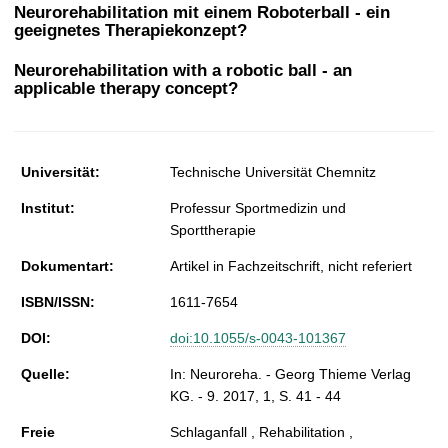
t
Neurorehabilitation mit einem Roboterball - ein
geeignetes Therapiekonzept?
Neurorehabilitation with a robotic ball - an
applicable therapy concept?
Universität:
Technische Universität Chemnitz
Institut:
Professur Sportmedizin und
Sporttherapie
Dokumentart:
Artikel in Fachzeitschrift, nicht referiert
ISBN/ISSN:
1611-7654
DOI:
doi:10.1055/s-0043-101367
Quelle:
In: Neuroreha. - Georg Thieme Verlag
KG. - 9. 2017, 1, S. 41 - 44
Freie
Schlaganfall , Rehabilitation ,